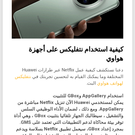
كيفية استخدام نتفليكس على أجهزة
هواوي
دعنا نستكشف كيفية عمل Netflix عبر طرازات Huawei
المختلفة وما يمكنك القيام به لتحسين تجربتك في
نتفليكس
لهواتف هواوي
البث.
استخدام AppGallery وGBox للتثبيت
يمكن لمستخدمي Huawei الآن تنزيل Netflix مباشرة من
AppGallery. ومع ذلك ، لضمان الأداء الوظيفي السلس
والتشغيل ، سيطالبك الجهاز تلقائيا بتثبيت GBox ، وهي أداة
توفر بيئة محاكاة لدعم التطبيقات التي تعتمد على GMS.
بمجرد إعداد GBox، سيعمل تطبيق Netflix بسلاسة ويدعم