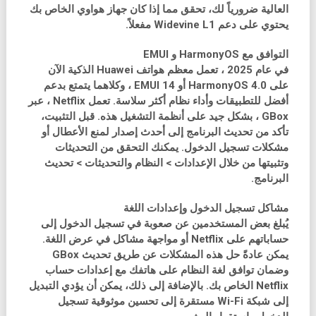
العالية ضرورياً لك، تحقق مما إذا كان جهاز هواوي الخاص بك
يحتوي على دعم Widevine L1 مفعلاً.
التوافق مع HarmonyOS و EMUI
في عام 2025 ، تعمل معظم هواتف Huawei الذكية الآن
على HarmonyOS 4.0 أو EMUI 14 ، وكلاهما يتمتع بدعم
أفضل للتطبيقات وأداء نظام أكثر سلاسة. تعمل Netflix ، عبر
GBox ، بشكل جيد على أنظمة التشغيل هذه. قبل التثبيت،
تأكد من تحديث البرنامج إلى أحدث إصدار لمنع الأعطال أو
مشكلات تسجيل الدخول. يمكنك التحقق من التحديثات
وتثبيتها من خلال الإعدادات > النظام والتحديثات > تحديث
البرنامج.
مشاكل تسجيل الدخول وإعدادات اللغة
يُبلغ بعض المستخدمين عن صعوبة في تسجيل الدخول إلى
حساباتهم على Netflix أو مواجهة مشاكل في عرض اللغة.
يمكن عادةً حل هذه المشكلات عن طريق تحديث GBox
وضمان توافق لغة النظام على هاتفك مع إعدادات حساب
Netflix الخاص بك. بالإضافة إلى ذلك، يمكن أن يؤدي التبديل
إلى شبكة Wi-Fi مستقرة إلى تحسين موثوقية تسجيل