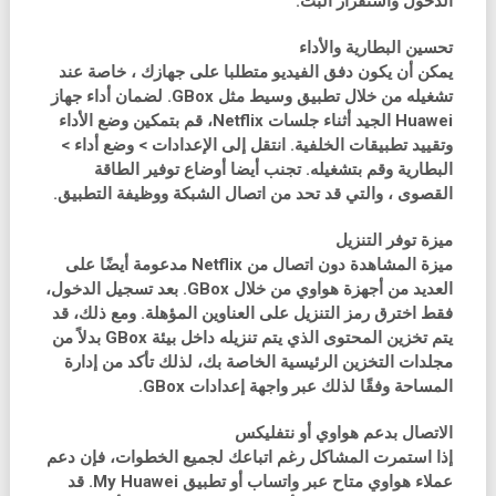
الدخول واستقرار البث.
تحسين البطارية والأداء
يمكن أن يكون دفق الفيديو متطلبا على جهازك ، خاصة عند
تشغيله من خلال تطبيق وسيط مثل GBox. لضمان أداء جهاز
Huawei الجيد أثناء جلسات Netflix، قم بتمكين وضع الأداء
وتقييد تطبيقات الخلفية. انتقل إلى الإعدادات > وضع أداء >
البطارية وقم بتشغيله. تجنب أيضا أوضاع توفير الطاقة
القصوى ، والتي قد تحد من اتصال الشبكة ووظيفة التطبيق.
ميزة توفر التنزيل
ميزة المشاهدة دون اتصال من Netflix مدعومة أيضًا على
العديد من أجهزة هواوي من خلال GBox. بعد تسجيل الدخول،
فقط اخترق رمز التنزيل على العناوين المؤهلة. ومع ذلك، قد
يتم تخزين المحتوى الذي يتم تنزيله داخل بيئة GBox بدلاً من
مجلدات التخزين الرئيسية الخاصة بك، لذلك تأكد من إدارة
المساحة وفقًا لذلك عبر واجهة إعدادات GBox.
الاتصال بدعم هواوي أو نتفليكس
إذا استمرت المشاكل رغم اتباعك لجميع الخطوات، فإن دعم
عملاء هواوي متاح عبر واتساب أو تطبيق My Huawei. قد