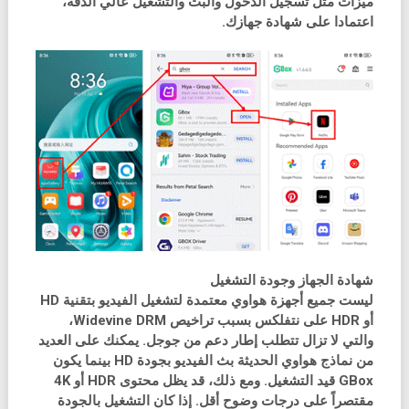
ميزات مثل تسجيل الدخول والبث والتشغيل عالي الدقة،
اعتمادا على شهادة جهازك.
شهادة الجهاز وجودة التشغيل
ليست جميع أجهزة هواوي معتمدة لتشغيل الفيديو بتقنية HD
أو HDR على نتفلكس بسبب تراخيص Widevine DRM،
والتي لا تزال تتطلب إطار دعم من جوجل. يمكنك على العديد
من نماذج هواوي الحديثة بث الفيديو بجودة HD بينما يكون
GBox قيد التشغيل. ومع ذلك، قد يظل محتوى HDR أو 4K
مقتصراً على درجات وضوح أقل. إذا كان التشغيل بالجودة