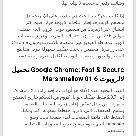
وظائف وقدرات جديدة لا نهاية لها.
إذا كانت محركات البحث هي نافذتنا على الإنترنت، فإن
متصفح الويب هو إطار النافذة. لا يوجد خيار أصبح أكثر
انتشارًا عبر الإنترنت من متصفح جوجل كروم، الذي يمتلك
حوالي 65٪ من السوق. التنزيلات السريعة وعرض صفحات
الويب ومقاطع الفيديو غير المتصلة بالإنترنت يحتوي Chrome
على زر تنزيل مخصص ، بحيث يمكنك بسهولة تنزيل مقاطع
الفيديو والصور وصفحات الويب بالكامل بنقرة واحدة فقط.
Google Chrome: Fast & Secure تحميل
لالروبوت 6 01 Marshmallow
العيب الوحيد لهذه الأداة هو أنها تدعم إصدارات Android 2.1
إلى 2.3.7 فقط. يمكّنك جوجل كروم من التحكم بتاريخ التصفح
بسهولة، من خلال تمكين إعادة زيارة الصفحات القديمة
ومسح الصفحات التي لا تريد حفظها بسهولة . كما يمكنك
الضغط على قائمة الصفحات لبدء صفحة تحت وضع
Incognito الذي يقوم بمسح جميع المعلومات المتعلقة
بالصفحة .