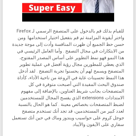
للقيام بذلك قم بالدخول على المتصفح الرسمي لـ Firefox
واختر أيقونة المزامنة ثم قم بتفعيل اختيار استخدامها. ومن
حسن حظ الجميع أن ظهرت المنافسة وأدت إلى موجة جديدة
من الابتكارات في مجال التصفح . وأما العامل الرئيسي في
هذا النمو فهو نمط التطوير على أساس المصدر المفتوح،
الذي يعطي للمطورين مجال رؤية أفضل في عملية تطوير
المتصفح ويسمح لهم أن يحسنوا تجربة التصفح . لقد أدخل
هذا النمط تحسينات غاية في الروعة من ناحية الأداء، كأداة
صندوق البحث المفيدة التي أصبحت متوفرة في كل
المتصفحات بجانب شريط العناوين، بالإضافة إلى مفهوم
الامتدادات extensions الذي يفسح المجال للمستخدمين
لضبط المتصفحات بخصائص معينة . كما هو الحال بالنسبة
لعدد كبير من المستخدمين، قد تجد أنك تستخدم متصفح
جوجل كروم على حواسيب ويندوز وماك في حين أنك تستعمل
سفاري على الآيفون والآيباد.