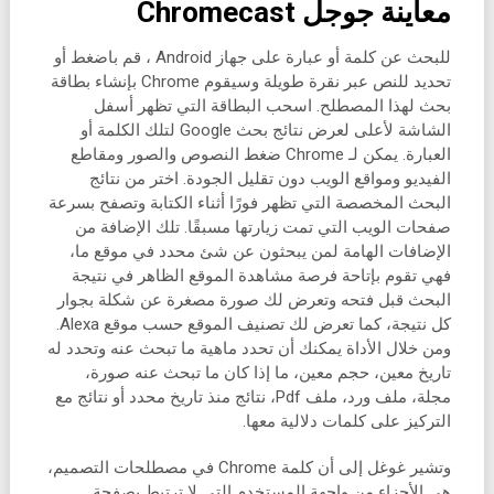
معاينة جوجل Chromecast
للبحث عن كلمة أو عبارة على جهاز Android ، قم باضغط أو
تحديد للنص عبر نقرة طويلة وسيقوم Chrome بإنشاء بطاقة
بحث لهذا المصطلح. اسحب البطاقة التي تظهر أسفل
الشاشة لأعلى لعرض نتائج بحث Google لتلك الكلمة أو
العبارة. يمكن لـ Chrome ضغط النصوص والصور ومقاطع
الفيديو ومواقع الويب دون تقليل الجودة. اختر من نتائج
البحث المخصصة التي تظهر فورًا أثناء الكتابة وتصفح بسرعة
صفحات الويب التي تمت زيارتها مسبقًا. تلك الإضافة من
الإضافات الهامة لمن يبحثون عن شئ محدد في موقع ما،
فهي تقوم بإتاحة فرصة مشاهدة الموقع الظاهر في نتيجة
البحث قبل فتحه وتعرض لك صورة مصغرة عن شكلة بجوار
كل نتيجة، كما تعرض لك تصنيف الموقع حسب موقع Alexa.
ومن خلال الأداة يمكنك أن تحدد ماهية ما تبحث عنه وتحدد له
تاريخ معين، حجم معين، ما إذا كان ما تبحث عنه صورة،
مجلة، ملف ورد، ملف Pdf، نتائج منذ تاريخ محدد أو نتائج مع
التركيز على كلمات دلالية معها.
وتشير غوغل إلى أن كلمة Chrome في مصطلحات التصميم،
هي الأجزاء من واجهة المستخدم التي لا ترتبط بصفحة