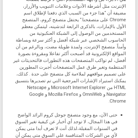
الإنترنت مثل أشرطة الأدوات وعلامات التبويب والأزرار،
مضيفة أن “هذا جزء من السبب الذي دفعنا لإطلاق اسم
Chrome على متصفحنا.” يحتفل متصفح كروم، المتصفح
الأول بالإمارات، بالذكرى الرابعة لتدشينه، ليتمكن معظم
المستخدمين من الوصول إلى الشبكة العنكبوتية من
الحاسوب الشخصي عبر شبكة أفضل و أكثر سرعة وبساطة
وأمناً. متصفح الإنترنت، ولمدة طويلة مضت، وبالرغم من أن
المواقع الإلكترونية قد أصبحت أكثر تفاعلا ومقروءة بصورة
أفضل، لم تواكب المتصفحات هذه التطورات فالتحديثات غير
المنتظمة وتغير طرق عمل المتصفحات أجبرت المطورين
على تصميم مواقعهم لملاءمة كل متصفح على حدة . كذلك،
يمكنك استيراد الإشارات المرجعية التي تم تصديرها بتنسيق
HTML من Microsoft Internet Explorer و Netscape
Navigator و OmniWeb و Mozilla Firefox و Google
Chrome.
حتى الآن، مع وجود متصفح جوجل كروم الرائد الواضح
في هذا المجال، لا توجد أي أخبار عن كيفية تغير السوق
في السنوات المقبلة،لذلك أنت لا تعرف أبدا متى يمكن
لأي من الشركات المتنافسة على السوق متى يمكن أن