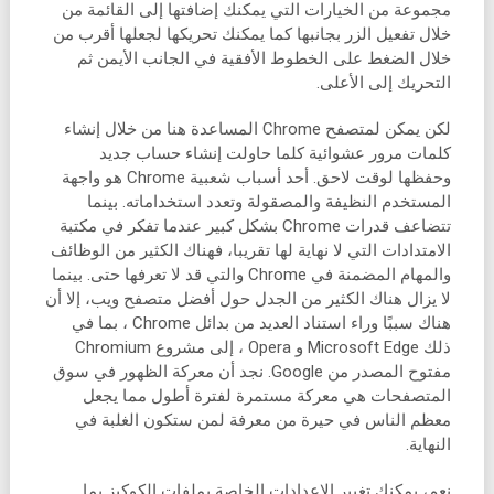
مجموعة من الخيارات التي يمكنك إضافتها إلى القائمة من
خلال تفعيل الزر بجانبها كما يمكنك تحريكها لجعلها أقرب من
خلال الضغط على الخطوط الأفقية في الجانب الأيمن ثم
التحريك إلى الأعلى.
لكن يمكن لمتصفح Chrome المساعدة هنا من خلال إنشاء
كلمات مرور عشوائية كلما حاولت إنشاء حساب جديد
وحفظها لوقت لاحق. أحد أسباب شعبية Chrome هو واجهة
المستخدم النظيفة والمصقولة وتعدد استخداماته. بينما
تتضاعف قدرات Chrome بشكل كبير عندما تفكر في مكتبة
الامتدادات التي لا نهاية لها تقريبا، فهناك الكثير من الوظائف
والمهام المضمنة في Chrome والتي قد لا تعرفها حتى. بينما
لا يزال هناك الكثير من الجدل حول أفضل متصفح ويب، إلا أن
هناك سببًا وراء استناد العديد من بدائل Chrome ، بما في
ذلك Microsoft Edge و Opera ، إلى مشروع Chromium
مفتوح المصدر من Google. نجد أن معركة الظهور في سوق
المتصفحات هي معركة مستمرة لفترة أطول مما يجعل
معظم الناس في حيرة من معرفة لمن ستكون الغلبة في
النهاية.
نعم، يمكنك تغيير الإعدادات الخاصة بملفات الكوكيز بما