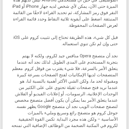
الموسيقى. في حين أن مستخدمي Android ليس لديهم هذه
الميزة حتى الآن، يمكن لأي شخص لديه جهاز iPhone أو iPad
النقر فوق رمز المشاركة، ثم تحديد القراءة لاحقًا من القائمة
المنبثقة. اضغط على أيقونة ثلاثية النقاط وحدد قائمة القراءة
لعرض الصفحات المحفوظة.
قبل كل شيء، هذه الطريقة تحتاج إلى تثبيت كروم على iOS
حتى وإن لم تكن تنوي استعماله.
نجد أن متصفح Opera منافس جيد لكروم، ولكنه لا يهتم
بتجربة المستخدم على المدى الطويل. لذلك نجد أنه عندما
يتعلق الأمر بالسرعة، فلا شيء يقترب من قوقل كروم. معظم
المتصفحات لديها الإمكانيات لفتح الصفحات بسرعة كبيرة
ومقبولة لحد ما، ولكن الشي الأكثر أهمية بالنسبة لنا، هو
عندما نريد فتح صفحات ثقيلة تحتوي على على الكثير من
الوحدات الإعلانية، الرسومات، أو إعلانات الفيديو أو الفلاش.
عندما يتعلق الأمر بما يمكن أن يكون أفضل متصفح مخصص
لتصفح صفحات الويب نجد أن متصفح Google يظهر نفسه.
جوجل كروم هو متصفح رائع وسريع ومليء بالميزات
الأساسية – ولكن هذه مجرد البداية. تكمن القوة الحقيقية
لكروم في المكتبة الضخمة من الوظائف الإضافية التي تمنحه