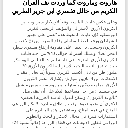
هاروت وماروت كما وردت يف القرآن
الكريم من خالل تفسري ابن جرير الطربي
وعلى عكس غابات اليابسة، وفقاً لأوسكار سيرانو، خبير
الكربون الأزرق الأسترالي والمؤلف الرئيسي لتقرير
اليونسكو، فإن غابات المحيط هذه “تعمل على تجهيز
الشواطئ ورفع الخط الساحلي وقاع البحر، ومن ثمّ لا تخزن
الكربون وحسب، بل تعمل على مقاومة ارتفاع مستوى سطح
البحر أيضاً”. وتمتلك أستراليا حوالي 40% من احتياطيات
الكربون الأزرق المدرجة في قائمة التراث العالمي لليونسكو،
حيث تحتجز النظم البيئية الأسترالية للكربون الأزرق 20
مليون طن من ثاني أكسيد الكربون سنوياً (ما يعادل مقدار
الانبعاثات من 4 ملايين سيارة). ويُشارك مختبر الكربون
الأزرق، بجامعة ديكين بأستراليا مع مؤسسة جيمس ميشيل
في سيشيل؛ من أجل مساعدة البلاد على أن تبقى مثل
“بالوعة الكربون”، ويمكن للدول النامية الجزرية الصغيرة
الأخرى أن تحذو حذوها. وقد تم إطلاق مبادرة الابتكار الزراعي
للمناخ في قمة المناخ، وستشتمل هذه المبادرة على
استثمارات كبيرة في مجال الابتكار والبحث والتطوير
الزراعي لتقليل الانبعاثات في قطاع الزراعة (حالياً بنسبة 24٪