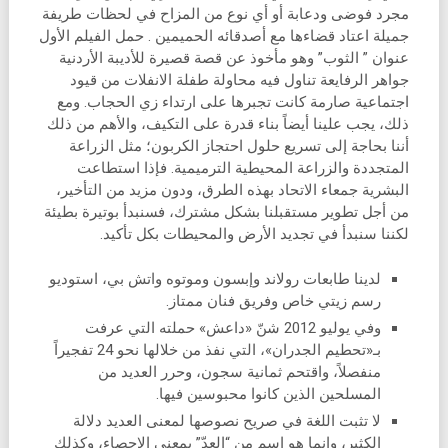
مجرد فوضى ودعابة أو أي نوع من المزاح في لحظات طريفة
جميلة اعتاد قضاءها مع أصدقائه الحميمين . حمل الفيلم الأول
عنوان ” الثوب” وهو مأخوذ عن قصة قصيرة للأديبة الأردنية
جواهر الرفايعة تناول فيه محاولة طفلة الانفلات من قيود
اجتماعية صارمة كانت تجبرها على ارتداء زي الحجاب. ومع
ذلك، يجب علينا أيضاً بناء قدرة على التكيف، والأهم من ذلك
أننا بحاجة إلى تسريع حلول احتجاز الكربون؛ مثل الزراعة
المتجددة والزراعة المحيطية الترميمية. فإذا استطاعت
البشرية جمعاء الاتحاد بهذه الطرق، ودون مزيد من التأخير،
من أجل تطوير مستقبلنا بشكل مشترك، فسنبدأ بوتيرة بطيئة
لكننا سنبدأ في تجديد الأرض والمحيطات بكل تأكيد.
لدينا طابعات رولاند وإبسون وموتوه واتش بي، استوديو
رسم زيتي خاص وفريق فنان ممتاز.
وفي يوليو 2012 شنّ «داعش» حملته التي عرفت
بـ«تحطيم الجدران»، التي نفذ من خلالها نحو 24 تفجيراً
منفصلاً، واقتحم ثمانية سجون، وحرر العديد من
المسلحين الذين كانوا محبوسين فيها.
لا تثبت اللغة في صريح نصوصها لمعنى العديد دلالة
الكثير، وإنما هو اسم من “العدّ” بمعنى الإحصاء، وكذلك