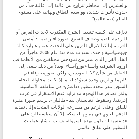
والعشرين إلى مخاطر تتراوح بين عالية إلى عالية جداً، من
حدوث تأثيرات شديدة وواسعة النطاق ونهائية على مستوى
العالم (ثقة عالية)”.
تعرّف على كيفية تشغيل الشرح المكتوب لأحداث العرض أو
الترجمة للصم وضعاف السمع بصورة افتراضية. • أمضى
الغرب، إذا كنا لانزال قادرين على التحدث عنه باعتباره كتلة
جيوسياسية واحدة، سنوات عدة منذ عام 2008 عاجزاً عن
اتخاذ القرار الذي يميز بين نموذجين مختلفين من الأنظمة في
أوروبا الشرقية وآسيا «يوروآسيا»، وبدلاً من ذلك سعى إلى
التقليل من شأن كلا النموذجين، ولكن بصورة خرقاء في
كليهما. والزمن وحده سيؤكد لنا ما إذا كانت محاولة اقتحام
السجن تنذر بتجدد تنظيم «داعش» في مناطقه الأساسية،
ولكن تضافر هذا الهجوم مع تزايد عدم الاستقرار في غرب
إفريقيا، وسقوط أفغانستان بيد «طالبان»، يرسم صورة مثيرة
للقلق. وعلى الرغم من مسارعة الولايات المتحدة إلى تقديم
الدعم الجوي في هجوم الحسكة، إلا أن سياسة الرد على
«داعش» لن يكون بهذه السهولة، بسبب انتشار عمليات
التنظيم على نطاق عالمي.