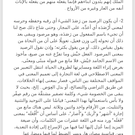
الملك إنهم يئدون أبناءهم فإنما يفعله منهم من يفعله بالإناث
أنفه من العار وغيره من الأزواج .
2- أن يكون الرصيد من رَصَدَ الشيءَ أي رقبه وحفظه وحرسه
لمعنى أَرْصَدَه أي أعدَّه، على المجاز، وحتى شاع ذلك صح لنا
أن تجيء باسم المفعول من رَصَدَه، وهو مرصود ويبقى بعد
ذلك أن تحوله إلى وزن فعيل، تعويلًا على أن من النحاة من
يقول بقياس ذلك، أو من يقول بكثرته؛ وإذن نقول الرصيد
بمعنى المرصود. الفعل جيَّش وما تفرَّع عنه من صيغ، مأخوذ
من الاسم الجامد جَيْش، فلا مانع من قبوله مبنًى ومعنًى،
بغرض إثراء اللغة ومسايرتها لظروف الحياة. انتقل التعبير من
المعنى الاصطلاحي في لغة التجارة إلى تعميم المعنى في
المواقف المختلفة بين الناس، فصار بمعنى إنهاء الخلافات،
عن طريق التراضي والتصالح، أو بذل العِوَض… إلخ، بحيث لا
يبقى من الخصومة شيء، وكلمة تصفير مشتقَّة من رقم صِفْر.
ولا بأس باستعمالها بهذا المعنى؛ قياسًا على التوحيد والتثنية
والتثليث، من الأرقام واحد واثنين وثلاثة. ليس هناك مانع من
إجازة “أشهر” و”أربك” و”أَضار”، على أساس أن “أَفْعَلَه” بمعنى
“فَعَلَه” ورد منه في اللغة عشرات من الكلمات، وأن صيغة
المزيد إنما عُدِل إليها لما فيها من الإسراع إلى إفادة التعدية،
ومن قياسية مصادرها، ويسر الضبط لما فيها ومضارعها.