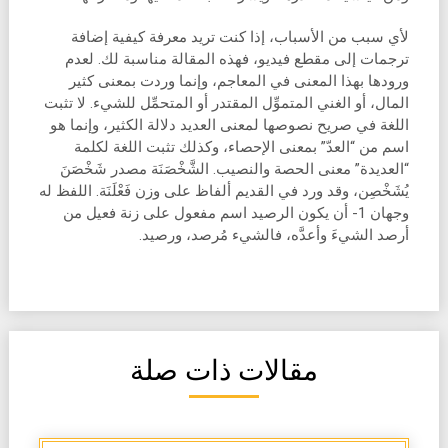
لأي سبب من الأسباب، إذا كنت تريد معرفة كيفية إضافة
ترجمات إلى مقطع فيديو، فهذه المقالة مناسبة لك. لعدم
ورودها بهذا المعنى في المعاجم، وإنما وردت بمعنى كثير
المال، أو الغني المتموِّل المقتدر أو المتحمِّل للشيء. لا تثبت
اللغة في صريح نصوصها لمعنى العديد دلالة الكثير، وإنما هو
اسم من “العدّ” بمعنى الإحصاء، وكذلك تثبت اللغة لكلمة
“العديدة” معنى الحصة والنصيب. الشَّخْصَنَة مصدر شَخْصَنَ
يُشَخْصِن، وقد ورد في القديم ألفاظ على وزن فَعْلَنَة. اللفظ له
وجهان 1- أن يكون الرصيد اسم مفعول على زنة فعيل من
أرصد الشيءَ وأعدَّه، فالشيء مُرصد، ورصيد.
مقالات ذات صلة