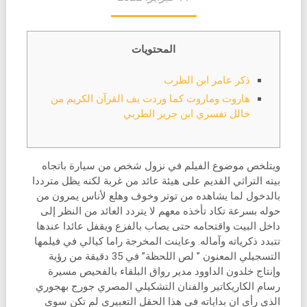
المحتويات
ذكر عامر ابن الظرب
هاروت وماروت كما وردت يف القرآن الكريم من
خالل تفسري ابن جرير الطربي
ويتلخص موضوع الفيلم في نزول شخص من سيارة باتجاه
بيته التراثي القديم على هيئة عائد من غربة لكنه يظل مترددا
بالدخول لما يشاهده من توتر وخوف وهلع لأناس يمرون من
حوله بسرعة تكاد تأخذه معهم لا يتردد العائد من النظر إلى
داخل البيت واقتحامه حتى يصاب بالفزع ويقفل عائدا عندها
تتبدد ذكرياته وآماله. وعاينت المخرجة راما كيالي في فيلمها
التسجيلي المعنون ” لص اللحظة” في 35 دقيقة من رؤية
وإنتاج خلدون الداوود مدير رواق البلقاء بالفحيص مسيرة
رسام الكاريكاتير والفنان التشكيلي المصري جورج بهجوري
الذي رأى ان بداياته في هذا الحقل التعبيري لم تكن سوى