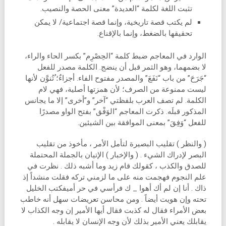
تثبت اللغة لكلمة “العديدة” معنى الحصة والنصيب.
لم يكتب قصة تاريخية، وإنما قصة اجتماعية/ لا يمكن
تحقيقها بالضغط، وإنما بالإقناع.
الوارد في المعاجم ضبط كلمة “الحِصْرِم” بكسر الحاء والراء،
لا بضمهما، وهو الثمر قبل أن ينضج. الكلمة مصدر للفعل
“جَرَحَ” من باب “نَفَعَ” والمصدر مفتوح الفاء. أجزاءٌ؛ ُتُنوَّن لأنها
ليست ممنوعة من الصرف؛ لأن همزتها أصلية، فهي لام
الكلمة. لم تصف العرب بلفظتي “آخر” و”أخرى” إلا ما يجانس
المذكور قبلَه. ذكرت المعاجم “الوَفْق” بفتح الواو مصدرًا
للفعل “وَفِقَ” بمعنى الموافقة بين الشيئين.
( والنظر ) تقليب البصيرة لتأمل الأمر ، مأخوذ من تقليب
البصر لإدراك الشيء . ( والإخبار ) الإتيان بالجملة المحتملة
للصدق والكذب ، كقولك قام زيد وما أشبه ذلك . نظرت في
علم النجوم فهجمت منه على ما لزمني تركه فقلت منشداً إذ
ذاك . أنا إن لم أك أهوا _ ك فرأسي في حر أميفكتب الخليل
تحته وإن هويت أيضاً . ومن محاسن تعريضات سهل أنه خاطب
بعض الأمراء فقال له كذبت فقال أيها الأمير إن وجه الكذاب لا
يقابلك يعني الأمير بذلك لأن وجه الإنسان لا يقابله .