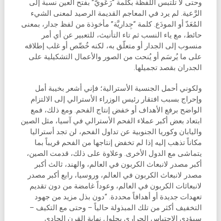
وحتى لا تلتبس اللفظة بكلمة “رَعَويّ” بفتح العين نسبة إلى
الرَّعية. لم يرد في المعاجم القديمة الرصيد لمعنى الشيء
المُعَدّ أو المودَع. كلمة “جِداريَّة” مأخوذة من لفظ جدار، بمعنى
حائط، مع ياء النسب ثم تاء التأنيث، للتعبير عن أي أمر
منسوب إلى الجدار أو متعلّق به، لكنه خُصِّص أو غلب إطلاقه
على ما يُرسَم أو يُنحت من الصور والأعمال التشكيلية على
الجدران بقصد تجميلها.
ولكوني أحمل الجنسية الأسترالية؛ فإني أشعر بخيبة أمل
وإحراج بسبب افتقار رئيس الوزراء الأسترالي إلى الالتزام
الواضح برفع الأهداف أو خفض إنتاج الفحم. ومع ذلك، فمع
ابتعاد بعض أكبر عملاء الفحم الأسترالي في آسيا، مثل الصين
واليابان وكوريا الجنوبية عن تداول الفحم، لن تجد أستراليا
مكاناً تذهب إليه إذا لم تخفض إنتاجها من الفحم قريباً بما
يتماشى مع الدول الأخرى. وعلاوة على ذلك، قدمت الصين،
أكبر مصدر لانبعاث الكربون في العالم، والهند، ثالث أكبر
مصدر لانبعاث الكربون في العالم، وروسيا، رابع أكبر مصدر
لانبعاثات الكربون في العالم، وعوداً غامضة من دون تقديم
تعهدات جديدة أو أهدافاً محددة. “دون بذل مزيد من جهود
التخفيف أكثر من تلك المبذولة حالياً – وحتى مع التكيف –
سيؤدي الاحتباس الحراري بحلول نهاية القرن الحادي