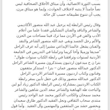
بسبب الثورة الاتصالية، وأن ميثاق الأخلاق الصحافية ليس
نصاً جامداً لا ينتبه لاختلاف الحوادث، وإنما هو ميثاق مرن،
يجب أن تتنوع تطبيقاته حسب كل حالة.
وقال رئيس الرابطة إنه برحيل عبد الله منصور الأكاديمي
والشاعر والناقد والفنان التشكيلي فقدنا علما من أعلام
الأدب والفن في الأردن مما ترك فينا مساحات من الحزن
والألم رحل الجسد وبقي عبد الله منصور الشاعر والنقد
والفنان يشغل عالمنا الإبداعي مشيرا إلى أنه عرف الراحل
“صديقا وزميلا وأخا كريما وتزاملنا في التدريس في الجامعة
الأردنية لسنوات وترافقنا في رابطة الكتاب سنوات طوال”.
بترا ن ح مبدعون اردنيون يستذكرون مسيرة الشاعر الراحل
الدكتور عبدالله منصور عمان – بترا – استذكر مثقفون
وفنانون وكتاب اردنيون مسيرة الشاعر الاردني الراحل
الدكتور عبدالله منصور وذلك في حفل تأبين بمقر رابطة
الكتاب الاردنيين بمشاركة رئيس الرابطة الدكتور زياد أبو لبن
والباحث طه الهباهبة والشاعر سعد الدين شاهين والشاعر
محمد سمحان والكاتب الدكتور محمد عبد الواحد رئيس
منتدى سحاب الثقافي ونجل الفقيد الدكتور طارق سعيدان
وبحضور حشد من المثقفين والمهتمين وآل الفقيد . وأما قول