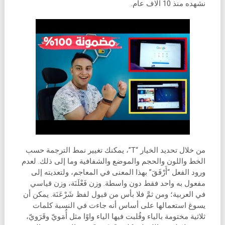
نشهده منذ 10 آلاف عام.
من خلال تحديد الخيار “T”، يمكنك تغيير نمط الترجمة حسب
الخط واللون والحجم والموضع والشفافية وما إلى ذلك. لعدم
ورود الفعل “أَرْفَقَ” بهذا المعنى في المعاجم، ولتعديته إلى
مفعول به واحد فقط دون واسطة. وزن فَعْلَنَة، وزن قياسي
في العربية؛ ومن ثمَّ فلا بأس من قبول لفظ شَرْعَنَة. يمكن أن
يسوغ استعمالها على أساس أنه جاءت في النسبة كلمات
ثلاثية مختومة بالياء وقُلبت فيها الياء واوًا مثل أُمَويّ وقَرَويّ،