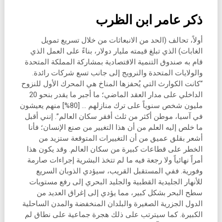
ذكر عامر ابن الظرب
أولاً، تحالف (الحد من الانبعاثات من خلال تسريع تمويل
الغابات) الذي تبلغ قيمته مليار دولار، بناءً على العمل الذي
قام به صندوق التنمية الاقتصادية بمشاركة المملكة المتحدة
والولايات المتحدة والنرويج إلى جانب تسع شركات رائدة.
“كانت الكوارث التي يُحفزها المناخ هي المحرك الأول للنزوح
الداخلي على مدار العقد الماضي؛ ما أجبر ما يقدر بنحو 20
مليون شخص سنوياً على ترك منازلهم … [80%] منهم يعيشون
في آسيا، موطن أكثر من ثلث أفقر سكان العالم”. إنني أقبل
ما خلص إليه العلم من أن هذا التغيير من صنع الإنسان؛ فأنا
أشعر بقلق عميق من أن التغييرات المتوقعة ستزيد من
الخطر على قطاعات كبيرة من سكان العالم. وقد يكون هذا
أمراً نهائياً ولا رجعة فيه ما لم تتخذ البشرية إجراءات صارمة
وفورية. ففي المستقبل القريب، سيؤدي الذوبان السريع
للأنهار الجليدية القطبية والجليد البحري إلى رفع مستويات
سطح البحر بشكل كبير، مما يؤدي إلى إغراق العديد من
الدول الجزرية الصغيرة والبلدان المنخفضة والمدن الساحلية
الكبيرة. كما سيترتب على ذلك هجرة جماعية على نطاق لم