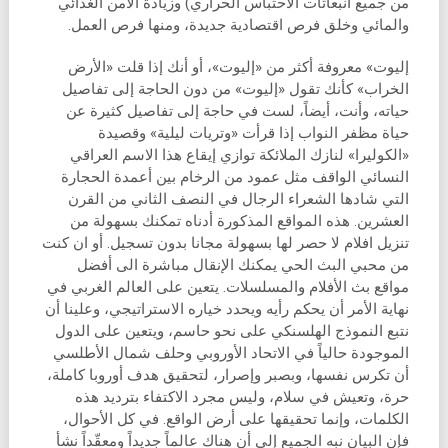
من جميع انبعاثات الاحتباس الحراري) وزيادة الأمن الغذائي
والمائي وخلق فرص اقتصادية جديدة، ومنها فرص العمل.
إليوت» معروفة أكثر من «إليوت»، أو أنك إذا قلت «الأرض
الخراب» كأنك تقول «إليوت» من دون الحاجة إلى تفاصيل
حياته، وأنت، أيضاً، لست في حاجة إلى تفاصيل كثيرة عن
حياة مظفر النواب إذا قرأت «وتريات ليلية» وقصيدة
«الكوليرا» لنازك الملائكة توازي إيقاع هذا الاسم العراقي
النسائي الواقف مثل عمود من الرخام بين أعمدة الحجارة
التي شادها الشعراء الرجال في النصف الثاني من القرن
العشرين. هذه المواقع المذكورة أدناه تمكنك بسهولة من
تنزيل افلام لا حصر لها بسهولة مجانا بدون تسجيل. أو ان كنت
من محبي البث الحي يمكنك الإنقال مباشرة الى أفضل
مواقع بث الأفلام والمسلسلات. يتعين على العالم الغربي في
نهاية الأمر أن يحكم رأيه ويحدد خياره الاستراتيجي، وعلينا أن
نتبع النموذج الهلسنكي على نحو حاسم، ويتعين على الدول
الموجودة حالياً في الاتحاد الأوروبي وحلف شمال الأطلسي
أن تكرس نفسها، وبصبر وإصرار، لتحقيق هدف أوروبا كاملة،
حرة، وتعيش في سلام، وليس مجرد الاكتفاء بترديد هذه
الكلمات، وإنما تحقيقها على أرض الواقع. في كل الأحوال،
فإن البيان نبه الجميع إلى أن هناك عالماً جديداً ومعقّداً نشأ