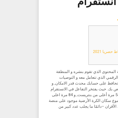
 انستقرام
حصريا 2021
 المحتوى الذي تقوم بنشره و المنطقة
الرقمي الذي تتعامل معه و التوصيات
ة تحافظ على حسابك محدث قدر الامكان, و
ص بك. حيث يفتخر التفاعل في الانستقرام
بتحقيق معدل 4.21% و هذا أعلى بعشر مرات من الفيس بوك, و 54 مرة أعلى من بنتريست, و 84 مرة اعلى
 الصعب معرفة السبب, حيث أن 13% من مجموع سكان الكرة الأرضية موجود على منصة
ة ضغط الأقران –دائمًا ما يجلب عدد كبير من