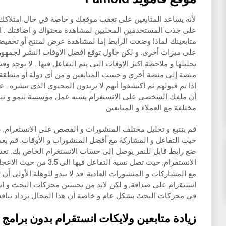
لأنه يساعد المتابعين على تعقب موقعك و خاصة في حال امتلاكك
على جذب المستخدمين المحليين لمشاهدة محتواك و اضافتك . اذ
متابعينك لماذا وضعت الرابط إما لمشاهدة عرض لمنتج أو تخفي
على ميزات أخرى. و لكن حاول توقع افضل الاوقات النشر لجمهور
تحليلها و ملاحظة اكثر الاوقات التي يتم التفاعل فيها . لا يوج
منصة إلى منصة أخرى و حسب المتابعين و من أي دولة أو منطقة يت
اذا تم قبولهم ثم اكتشفوا أنهم لا يريدون المحتوى الذي تنشره . على
أن ملفك الشخصي على الانستغرام يشبه عمل مؤسسة تنمو و تتطو
مختلفة مع العملاء و المتابعين.
قم بتتبع و تحليل مختلف المنشورات و القصص على الانستغرام, 
حيث التفاعل و المشاركة مع أفضل المنشورات و الأوقات. قم بع
ضع رابط قابل للنقر يوصل إلى حساب الانستغرام الخاص بك. تعد 
انستقرام على صداقة, و لكن لابد من تحسين محركات البحث و ات
في محركات البحث بشكل عام و خاصة أن هذا المجال يزداد تنافسي
زيادة متابعين ولايكات انستقرام بدون برامج بد