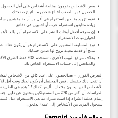
بعض الأشخاص يقومون بمتابعة أشخاص على أمل الحصول على ر
الحصول فمن الصعب اقناع شخص ما باتباع صفحتك .
نقوم تزويد متابعين انستقرام في أقل من أربعة وعشرين 
زيادة متابعين انستقرام عرب أو اجنبيين في دقائق.
إن معرفة أفضل أوقات النشر على الانستقرام أمر بالغ الأهمي
لخوارزميات الانستقرام.
نوع المسابقة المشهور على الانستغرام هو أن يكون هناك شي
منتج أو خدمة معينة تروج لها ضمن حسابك.
بخلاف مواقع الويب الأخرى ، تست
والمتابعين إلى حساب الانستغرام الخاص بك.
التعرض الفوري – يعدالحصول على عدد كافٍ من الأشخاص لمشاه
أن تفعل ذلك بنفسك ، فمن المحتمل أن يكون لديك وقت أقل للأشي
الأشخاص الذين يحبون منتجك ، أليس كذلك؟ ” هذه هي الطريقة ال
الدراسات أن أكثر من 70٪ من المستهلكين يبحثون ع
إتمام عملية الشراء. إذا قمت بشراء متابعي الانستغرام منا ، فستت
ستحول المزيد من الأشخاص إلى عملاء يدفعون.
موقع فامويد Famoid