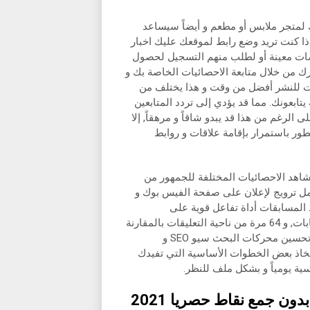
 لمتجر ملابس أو مطعم و أيضاً سيساعد
ا كنت تريد وضع رابط لموقعك عليك اخبار
ضات معينة أو لطلب منهم التسجيل لحصول
ك من خلال متابعة الاحصائيات الخاصة بك و
د وقت للنشر أفضل من وقت و هذا يختلف من
ابعونك. مما قد يؤدي إلى تردد المتابعين
 الرغم من هذا قد يبدو شاقاً و مرهقاً, إلا
ر باستمرار بإقامة علاقات و روابط
شاهد الاحصائيات المختلفة للجمهور من
مل ترويج لإعلان على صفحة الفيس بوك و
المسابقات أداة تفاعل قوية على
الانستقرام, حيث تصل نسبة التفاعل فيها الى 3.5 من حيث الاعجابات, و 64 مرة من ناحية التعليقات بالمقارنة
مع المشاركات و المنشورات العادية. قد لا يبدو للوهلة الأولى أن تحسين محركات البحث سيو SEO و
خاذ بعض الخطوات الأساسية التي تفيدك
ة يومياً و بشكل ملف للنظر.
ون جمع نقاط حصريا 2021