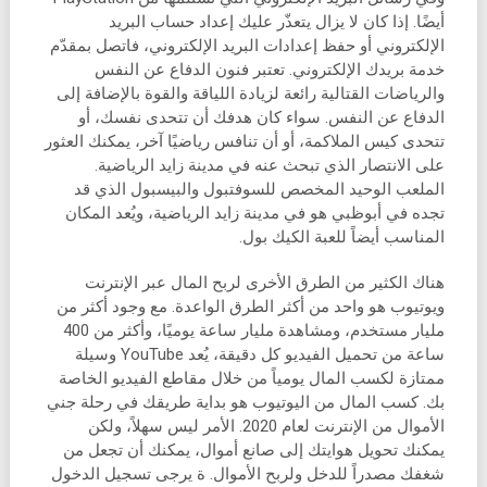
أيضًا. إذا كان لا يزال يتعذّر عليك إعداد حساب البريد
الإلكتروني أو حفظ إعدادات البريد الإلكتروني، فاتصل بمقدّم
خدمة بريدك الإلكتروني. تعتبر فنون الدفاع عن النفس
والرياضات القتالية رائعة لزيادة اللياقة والقوة بالإضافة إلى
الدفاع عن النفس. سواء كان هدفك أن تتحدى نفسك، أو
تتحدى كيس الملاكمة، أو أن تنافس رياضيًا آخر، يمكنك العثور
على الانتصار الذي تبحث عنه في مدينة زايد الرياضية.
الملعب الوحيد المخصص للسوفتبول والبيسبول الذي قد
تجده في أبوظبي هو في مدينة زايد الرياضية، ويُعد المكان
المناسب أيضاً للعبة الكيك بول.
هناك الكثير من الطرق الأخرى لربح المال عبر الإنترنت
ويوتيوب هو واحد من أكثر الطرق الواعدة. مع وجود أكثر من
مليار مستخدم، ومشاهدة مليار ساعة يوميًا، وأكثر من 400
ساعة من تحميل الفيديو كل دقيقة، يُعد YouTube وسيلة
ممتازة لكسب المال يومياً من خلال مقاطع الفيديو الخاصة
بك. كسب المال من اليوتيوب هو بداية طريقك في رحلة جني
الأموال من الإنترنت لعام 2020. الأمر ليس سهلاً، ولكن
يمكنك تحويل هوايتك إلى صانع أموال، يمكنك أن تجعل من
شغفك مصدراً للدخل ولربح الأموال. ة يرجى تسجيل الدخول