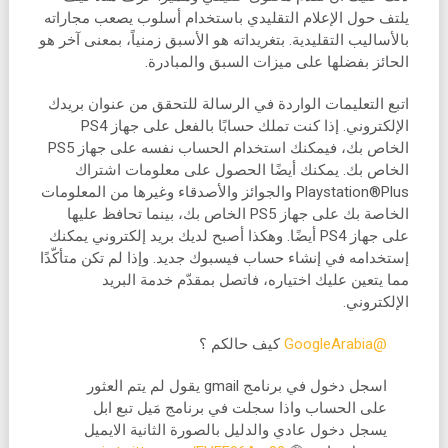
يلتف حول الإعلام التقليدي باستخدام أسلوب يصعب مجاراته
بالأساليب التقليدية. بتغريداته هو الأسبق زمنياً، بمعنى آخر هو
الحائز بفضلها على ميزات السبق والمبادرة.
اتبع التعليمات الواردة في الرسالة للتحقق من عنوان بريدك
الإلكتروني. إذا كنت تملك حسابًا بالفعل على جهاز PS4
الخاص بك، فيمكنك استخدام الحساب نفسه على جهاز PS5
الخاص بك. يمكنك أيضًا الحصول على معلومات اشتراك
Playstation®Plus والجوائز والأصدقاء وغيرها من المعلومات
الخاصة بك على جهاز PS5 الخاص بك، بينما تحافظ عليها
على جهاز PS4 أيضًا. وهكذا أصبح لديك بريد إلكتروني يمكنك
إستخدامه في إنشاء حساب فيسبوك جديد. وإذا لم تكن متأكّدًا
مما يتعين عليك اختياره، فاتصل بمقدّم خدمة البريد
الإلكتروني.
@GoogleArabia
كيف حالكم ؟
اسجل دخول في برنامج gmail يقول لم يتم العثور
على الحساب واذا سجلت في برنامج مَيل تبع ابل
يسجل دخول عادي والدليل بالصورة الثانية الايميل