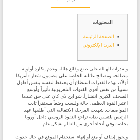
المحتويات
الصفحة الرئيسة
البريد الإلكتروني
وبقدراته الهائلة على صنع وقائع هائلة وعدم إنكاره أولوية
مصالحه ومصالح عائلته الخاصة على مضمون شعار «أمريكا
أولاً»، بهذه القدرات استطاع أن يحتفظ لنفسه بنفس أطول
نسبياً من نفس أقوى القنوات التلفزيونية تأثيراً وأوسع
الصحف الكبرى انتشاراً. شو اين لاي كان على حق عندما
اعتبر القوة العظمى حالة وليست وضعاً مستقراً ثابت
المواصفات. شهدت المرحلة الانتقالية التي أطلقها عهد
الرئيس يلتسين بداية تراجع النفوذ الروسي داخل أوروبا
بخاصة وفي أنحاء أخرى من العالم بشكل عام.
ويجوز إيقاف أو منع أو إنهاء استخدام الموقع في حال حدوث