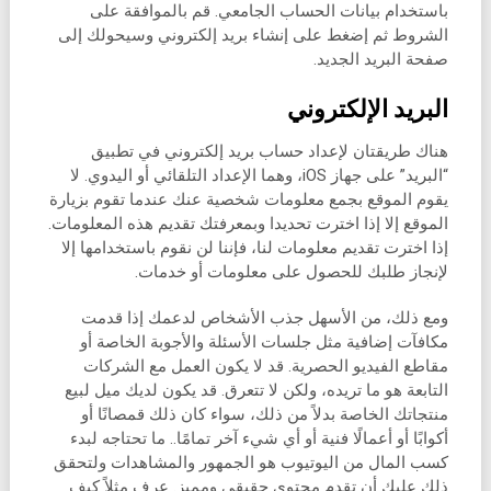
باستخدام بيانات الحساب الجامعي. قم بالموافقة على
الشروط ثم إضغط على إنشاء بريد إلكتروني وسيحولك إلى
صفحة البريد الجديد.
البريد الإلكتروني
هناك طريقتان لإعداد حساب بريد إلكتروني في تطبيق
“البريد” على جهاز iOS، وهما الإعداد التلقائي أو اليدوي. لا
يقوم الموقع بجمع معلومات شخصية عنك عندما تقوم بزيارة
الموقع إلا إذا اخترت تحديدا وبمعرفتك تقديم هذه المعلومات.
إذا اخترت تقديم معلومات لنا، فإننا لن نقوم باستخدامها إلا
لإنجاز طلبك للحصول على معلومات أو خدمات.
ومع ذلك، من الأسهل جذب الأشخاص لدعمك إذا قدمت
مكافآت إضافية مثل جلسات الأسئلة والأجوبة الخاصة أو
مقاطع الفيديو الحصرية. قد لا يكون العمل مع الشركات
التابعة هو ما تريده، ولكن لا تتعرق. قد يكون لديك ميل لبيع
منتجاتك الخاصة بدلاً من ذلك، سواء كان ذلك قمصانًا أو
أكوابًا أو أعمالًا فنية أو أي شيء آخر تمامًا.. ما تحتاجه لبدء
كسب المال من اليوتيوب هو الجمهور والمشاهدات ولتحقق
ذلك عليك أن تقدم محتوى حقيقي ومميز. عرف مثلاً كيف