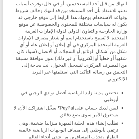
انتهاك من قبل أحد المستخدمين، أو في حال توفرت أسباب
تدعو للاعتقاد بأن أحد المستخدمين قد انتهك وخالف شروط
وقواعد الاستخدام. يوجهك هذا الرابط إلى موقع خارجي قد
يكون له سياسات مختلفة للمحتوى والخصوصية عن موقع
وزارة الخارجية والتعاون الدولي لدولة الإمارات العربية
المتحدة. لا يُسمح باستخدام اسم أو شعار مصرف الإمارات
العربية المتحدة المركزي في أي إعلان أو إعلان عام أو أي
شكل من أشكال الوثائق أو السجلات أو الاتصال (سواء كان
شفهياً أو خطياً أو إلكترونياً أو غير ذلك) بدون موافقة مسبقة
من المصرف المركزي. لتسجيل الدخول، أنت بحاجة إلى
التحقق من رسالة التأكيد التي استلمتها عبر البريد
الإلكتروني.
تحتضن مدينة زايد الرياضية أفضل نوادي الرجبي في
أبوظبي.
ليس لديك حساب على PayPal؟ سجِّل اشتراكك الآن، لا
يستغرق الأمر سوى بضع دقائق.
تطلّب إنشاء هذه الحلبة المبهرة ميزانيةً ضخمة، وهي
ترتقي بأبوظبي إلى مصاف الوجهات الرياضية عالمية
الطراز وتجذب المسافرين من شتى أنحاء العالم.