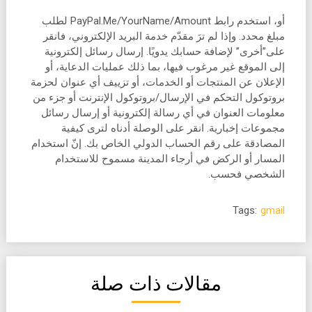
أو، استخدم رابط PayPal.Me/YourName/Amount لطلب
مبلغ محدد. وإذا لم ترَ مقدّم خدمة البريد الإلكتروني، فانقر
على”أخرى” لإضافة حسابك يدويًا. إرسال رسائل إلكترونية
إلى الموقع غير مرغوب فيها، بما ذلك عمليات الدعاية، أو
الإعلان عن المنتجات أو الخدمات، أو تزييف أي عنوان لحزمة
بروتوكول التحكم في الإرسال/بروتوكول الإنترنت أو جزء من
معلومات العنوان في أي رسالة إلكترونية أو إرسال رسائل
مجموعات إخبارية. انقر على الوصلة أدناه لترى كيفية
المصادقة على رقم الحساب الدولي الخاص بك. إنّ استخدام
المسار أو الركض في أرجاء المدينة مسموح للاستخدام
الشخصي فحسب.
Tags:
gmail
مقالات ذات صلة