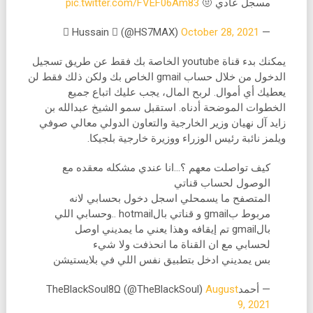
مسجل عادي 🤨
pic.twitter.com/FVEF06Am83
October 28, 2021
—  Hussain  (@HS7MAX)
يمكنك بدء قناة youtube الخاصة بك فقط عن طريق تسجيل
الدخول من خلال حساب gmail الخاص بك ولكن ذلك فقط لن
يعطيك أي أموال. لربح المال، يجب عليك اتباع جميع
الخطوات الموضحة أدناه. استقبل سمو الشيخ عبدالله بن
زايد آل نهيان وزير الخارجية والتعاون الدولي معالي صوفي
ويلمز نائبة رئيس الوزراء ووزيرة خارجية بلجيكا.
كيف تواصلت معهم ؟…انا عندي مشكله معقده مع
الوصول لحساب قناتي
المتصفح ما يسمحلي اسجل دخول بحسابي لانه
مربوط بgmail و قناتي بالhotmail ..وحسابي اللي
بالgmail تم إيقافه وهذا يعني ما يمديني اوصل
لحسابي مع ان القناة ما انحذفت ولا شيء
بس يمديني ادخل بتطبيق نفس اللي في بلايستيشن
— أحمدTheBlackSoul8Ω (@TheBlackSoul)
August
9, 2021