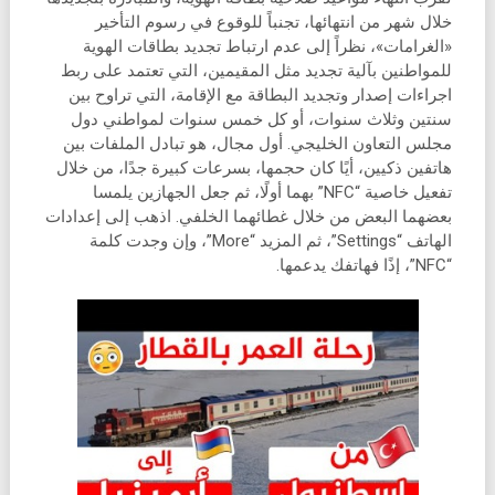
خلال شهر من انتهائها، تجنباً للوقوع في رسوم التأخير
«الغرامات»، نظراً إلى عدم ارتباط تجديد بطاقات الهوية
للمواطنين بآلية تجديد مثل المقيمين، التي تعتمد على ربط
اجراءات إصدار وتجديد البطاقة مع الإقامة، التي تراوح بين
سنتين وثلاث سنوات، أو كل خمس سنوات لمواطني دول
مجلس التعاون الخليجي. أول مجال، هو تبادل الملفات بين
هاتفين ذكيين، أيًا كان حجمها، بسرعات كبيرة جدًا، من خلال
تفعيل خاصية “NFC” بهما أولًا، ثم جعل الجهازين يلمسا
بعضهما البعض من خلال غطائهما الخلفي. اذهب إلى إعدادات
الهاتف “Settings”، ثم المزيد “More”، وإن وجدت كلمة
“NFC”، إذًا فهاتفك يدعمها.