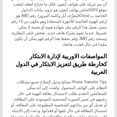
أن يتم تنزيله على هواتف آيفون. فكل ما تحتاج لفعله لتعقب
موقع GPSالخاص بهاتف آيفون هو تزويد بيانات الدخول
الخاصة ب iCloud(معرِّف أبل وكلمة المرور). رقم IMEI هو
(رقم الهوية العالمية للأجهزة المتنقلة) وهو مكون من 15 رقم
مميز، يعمل هذا الرقم مثل شهادة هوية أو بصمة لا يمكن
تغييرها. عندما تقوم بشراء هاتف جديد، تفحص خلف البطارية
وستجد رقم IMEI، وقم بحفظ هذا الرقم فهو يمكن أن يكون
مفيدا في حال فقدت هاتفك.
المواصفات الاوربية لإدارة الابتكار
كخارطة طريق لتعزيز الابتكار في الدول
العربية
Phone Transfer Tips نصائح وحيل لإصلاح جميع مشكلات
النظام على الهاتف المحمول. ولفتت إلى أنه يمكن
للمتعاملين التقدم بطلب لاستبدال بطاقة الهوية في حال
رغبتهم في تغيير الصورة الشخصية الموجودة على البطاقة،
أو تعديل أي من بياناتهم الشخصية المطبوعة على البطاقة، أو
استبدال البطاقة في حال تلفها أو فقدانها. ودعت إلى الانتباه
لقرب انتهاء مواعيد صلاحية بطاقة الهوية، والمبادرة بتجديدها