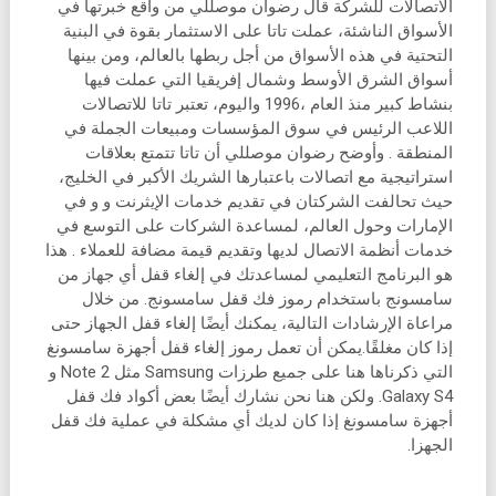
الاتصالات للشركة قال رضوان موصللي من واقع خبرتها في
الأسواق الناشئة، عملت تاتا على الاستثمار بقوة في البنية
التحتية في هذه الأسواق من أجل ربطها بالعالم، ومن بينها
أسواق الشرق الأوسط وشمال إفريقيا التي عملت فيها
بنشاط كبير منذ العام ،1996 واليوم، تعتبر تاتا للاتصالات
اللاعب الرئيس في سوق المؤسسات ومبيعات الجملة في
المنطقة . وأوضح رضوان موصللي أن تاتا تتمتع بعلاقات
استراتيجية مع اتصالات باعتبارها الشريك الأكبر في الخليج،
حيث تحالفت الشركتان في تقديم خدمات الإيثرنت و و في
الإمارات وحول العالم، لمساعدة الشركات على التوسع في
خدمات أنظمة الاتصال لديها وتقديم قيمة مضافة للعملاء . هذا
هو البرنامج التعليمي لمساعدتك في إلغاء قفل أي جهاز من
سامسونج باستخدام رموز فك قفل سامسونج. من خلال
مراعاة الإرشادات التالية، يمكنك أيضًا إلغاء قفل الجهاز حتى
إذا كان مغلقًا.يمكن أن تعمل رموز إلغاء قفل أجهزة سامسونغ
التي ذكرناها هنا على جميع طرزات Samsung مثل Note 2 و
Galaxy S4. ولكن هنا نحن نشارك أيضًا بعض أكواد فك قفل
أجهزة سامسونغ إذا كان لديك أي مشكلة في عملية فك قفل
الجهزا.