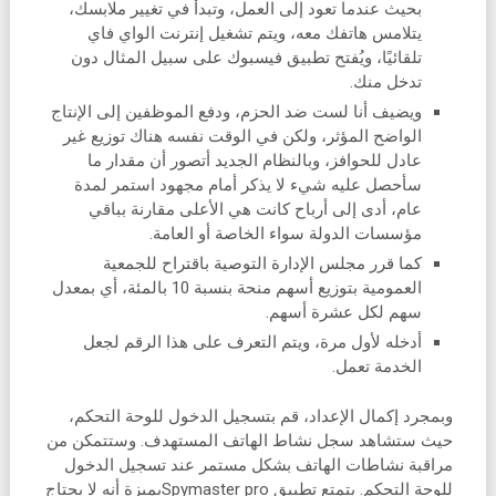
بحيث عندما تعود إلى العمل، وتبدأ في تغيير ملابسك،
يتلامس هاتفك معه، ويتم تشغيل إنترنت الواي فاي
تلقائيًا، ويُفتح تطبيق فيسبوك على سبيل المثال دون
تدخل منك.
ويضيف أنا لست ضد الحزم، ودفع الموظفين إلى الإنتاج
الواضح المؤثر، ولكن في الوقت نفسه هناك توزيع غير
عادل للحوافز، وبالنظام الجديد أتصور أن مقدار ما
سأحصل عليه شيء لا يذكر أمام مجهود استمر لمدة
عام، أدى إلى أرباح كانت هي الأعلى مقارنة بباقي
مؤسسات الدولة سواء الخاصة أو العامة.
كما قرر مجلس الإدارة التوصية باقتراح للجمعية
العمومية بتوزيع أسهم منحة بنسبة 10 بالمئة، أي بمعدل
سهم لكل عشرة أسهم.
أدخله لأول مرة، ويتم التعرف على هذا الرقم لجعل
الخدمة تعمل.
وبمجرد إكمال الإعداد، قم بتسجيل الدخول للوحة التحكم،
حيث ستشاهد سجل نشاط الهاتف المستهدف. وستتمكن من
مراقبة نشاطات الهاتف بشكل مستمر عند تسجيل الدخول
للوحة التحكم. يتمتع تطبيق Spymaster proبميزة أنه لا يحتاج