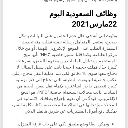
وظائف السعودية اليوم
22مارس2021
ونبّهت إلى أنه في حال عدم الحصول على البيانات بشكل
صحيح، ستصل المتعامل رسالة نصية تطلب منه تحديث
استمارة الطلب على الموقع الإلكتروني للهيئة، أو من خلال
مركز الطباعة. وكما قلنا، تتميز خاصية “NFC” بأنها تتيح
للمستخدمين، تبادل الملفات بين بعضهما البعض، بسرعات
كبيرة جدًا، فملف حجمه 1 جيجا بايت على سبيل المثال، لا
يحتاج معها سوى 10 دقائق لكي تتم عملية النقل بنجاح، على
عكس خاصية البلوتوث البطيئة، التي تحتاج إلى فترة زمنية
كبيرة تتخطى حاجز الساعتين، لإتمام نقل نفس الحجم من
البيانات. ثالث مجالات استخدام خاصية “NFC”، هو الدفع
الإلكتروني، فبدلًا من أن تقوم بإخراج بطاقتك الائتمانية في
المحلات، وإدخالها في الماكينة المخصصة، وكتابة كلمة السر،
يمكنك دفع أموال المشتريات عن طريق هاتفك الذكي.
ويمكن أيضًا وضع ملصق ذكي على باب غرفة المنزل،