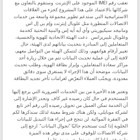
تعقب رقم IMEI الموجود على الإنترنت. وستقوم بالتعاون مع
شركائها بالاعتماد على هذا المشروع كجزء من العلاقات
الاستراتيجية التي ستدعم تطوير مجموعة واسعة من خدمات
الاتصالات المتطورة مثل غلوبال إيثرنت وإم بي إل اس
ومانيجد سيكيوريتي وآي أيه أيه إس والبنية التحتية كخدمة
وغلوبال تليبريزانس . دعت الهيئة الاتحادية للهوية والجنسية،
المتعاملين إلى المبادرة بتحديث بياناتهم لدى الهيئة، حال
تغيير أرقام هواتفهم، وذلك لتتمكن الهيئة من التواصل معهم،
لافتة إلى أن عملية تحديث البيانات تتم من خلال زيارة أحد
مراكز سعادة المتعاملين، وإبراز بطاقة الهوية، وطلب تحديث
البيانات، موضحة أن هذا الإجراء لا يستغرق سوى دقائق
معدودة، ويجنّب العملاء التعرّض لغرامات تأخر تجديد البطاقة.
وتعتبر هذه الأخيرة من بين الخدمات الضرورية التي يرجع إليها
المستخدم في حال كان رصيده غير كاف. وتجدر الإشارة إلى
أن الخدمة تمكن العميل من تحويل رصيده إلى رقم آخر تابع
لشركة موبايلي، ولكن هناك شروط معينة لذلك سنذكرها لكم
في الفقرة الموالية. لن تنجح في إجراء هذا التبديل للبيانات
الخلوية إذا كنت تستخدم حاليًا “تجوال البيانات”. ارجع إلى
شركة الاتصالات للوقوف على مدى توفر هذه الميزة
ولمعرفة ما إذا كان يتم تطبيق رسوم عليها.