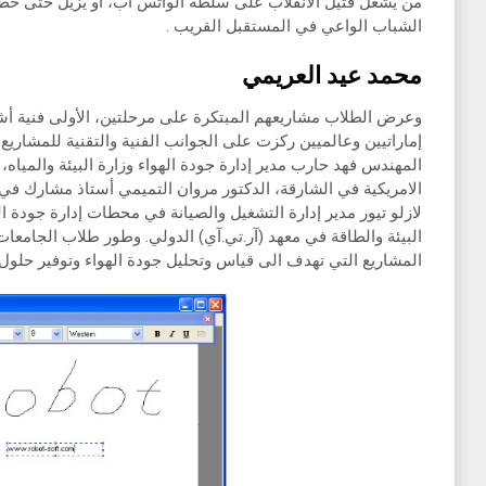
من يشعل فتيل الانقلاب على سلطة الواتس آب، أو يزيل حتى 
الشباب الواعي في المستقبل القريب .
محمد عيد العريمي
وعرض الطلاب مشاريعهم المبتكرة على مرحلتين، الأولى فنية أش
إماراتيين وعالميين ركزت على الجوانب الفنية والتقنية للمشاري
المهندس فهد حارب مدير إدارة جودة الهواء وزارة البيئة والمياه
الامريكية في الشارقة، الدكتور مروان التميمي أستاذ مشارك في
لازلو تيور مدير إدارة التشغيل والصيانة في محطات إدارة جودة ا
البيئة والطاقة في معهد (آر.تي.آي) الدولي. وطور طلاب الجامعات ع
المشاريع التي تهدف الى قياس وتحليل جودة الهواء وتوفير حلول 