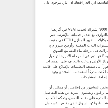
فلسفه اني اقدر اقنعك ان اللي موجود على
وعن أعمال الشركة قالبيدرو م.ج كاماتشو حققنا مبيعات أكثر من 3000 إشتراك لخدمةVSAT في أفريقيا
وازي مع تقديم خدماتنا لللإنترنت عبر
الأقمار الصناعية فإننا نقدم أيضًا خدمات المرحلة الأخيرة للإنترنت بكابلات الفيبر للمنازل FTTH في جنوب
حضرية خلال السنوات الثلاث المقبلة. وأوضح بيدرو م.ج
كة إفتتحت مكتبها فى القاهرة عام 2014 وأنها مازالت فى مرحلة بناء الثقة مع السوق
بحثًا عن دور في المرحلة الأخيرة لتوصيل
يارتك الأولى وترغب بالتعرف على المميزات
وراً إلى صفحة التعليمات للإطلاع على قائمة
 اذا كنت مدركاً استخدامك للمنتدى وتود
 إضافة المشاركات .
خص المشهور من إعلاميين أو ممثلين أو
هم يرغبون ويطلبون المزيد من هذه التفاصيل.
 القدرة على ضبط النفس، وتحكم الألعاب
 شبابنا، ولكن السؤال الذي يفرض نفسه هل