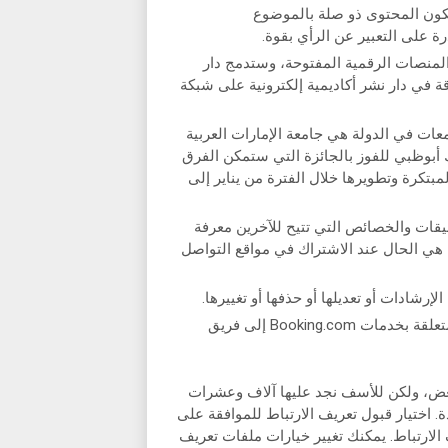
كون المحتوى ذو صلة بالموضوع
والمنصات الرقمية المفتوحة، وستدمج دار
 في دار نشر أكاديمية إلكترونية على شبكة
في المسابقة 11 مشروعاً طورها 60 طالباً من 4 جامعات في الدولة هي جامعة الإمارات العربية
رك أبوظبي للفوز بالجائزة التي ستمكن الفرق
المبتكرة وتطويرها خلال الفترة من يناير إلى
طبيقات والخصائص التي تتيح للآخرين معرفة
ا هي الحال عند الاشتراك في مواقع التواصل
سيتم حذف المحتويات الترويجية وسيتم تحويل المشاكل المتعلقة بخدمات Booking.com إلى فريق
لبعض، ولكن للأسف نجد عليها آلاف وعشرات
اختيار قبول تعريف الارتباط للموافقة على
 الارتباط. يمكنك تغيير خيارات ملفات تعريف