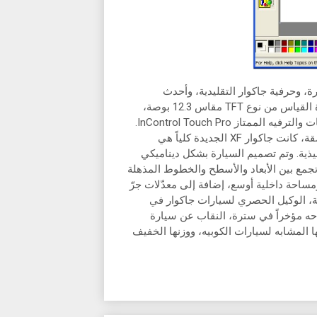
، وحرفية جاكوار التقليدية، وأحدث
التقنيات فائقة التطور، مع وظائف مميزة مثل شاشة لوحة أجهزة القياس من نوع TFT مقاس 12.3 بوصة،
وتقنية العرض الليزري على مستوى نظر السائق، ونظام المعلومات والترفيه الممتاز InControl Touch Pro.
والتزاماً بالمبادئ المتمثلة في تقديم لمسات أنيقة وأسطح متناسقة، كانت جاكوار XF الجديدة كلياً هي
نفيذية. وتم تصميم السيارة بشكل ديناميكي
تجمع بين الأبعاد والأسطح والخطوط المذهلة
ساحة داخلية أوسع، إضافة إلى معدّلات جرّ
ة، الوكيل الحصري لسيارات جاكوار في
احه مؤخراً في سترة، النقاب عن سيارة
لعالية وتصميمها المشابه لسيارات الكوبيه، ووزنها الخفيف