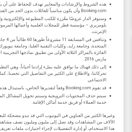
هذه الشروط والإرشادات والمعايير تهدف للحفاظ على أن ي
Booking.com وأن يكون مناسباً للعائلات بدون الحد من القدرة على التعبير عن الرأي بقوة.
وستوفر الدار عروضًا معّززة للكتب المطبوعة والإلكترونية 
بلومزبري – مؤسسة قطر للمجلات العلمية وأعمالها المرموقة
الإنترنت.
وتنافس 
المتحدة، وجامعة زايد، وكليات التقنية العليا، وجامعة نيويو
الفائزة بالمراكز الثلاثة الأولى من تطبيق نماذجها التجريبية 
مارس 2016.
إلى ذلك فهناك ما نوافق عليه بملء إرادتنا أحياناً، وهي الت
تحركاتنا، والاطلاع على الكثير من التفاصيل التي تخصنا، كم
الاجتماعي.
قد تقوم Booking.com وفقاً لتقديرها الخاص، باستبدال هذه الإرشادات أو تعديلها أو حذفها أو تغييرها.
خدمة العملاء أو فريق خدمة أماكن الإقامة.
وغيرها الكثير من العناوين في اليوتيوب التي قد تبدو مضحكة ل
الآلاف من المشاهدات وقد تصل إلى مليون ومليون نصف مشاهدة. 
هذا الاستخدام، أو إدارة التفضيلات لإجراء اختيارات ملفات تعريف