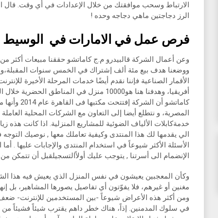
الارتباط وسحب موافقتك من خلال الإعدادات في أي وقت. قال ال
الرز دجاجتين ماهي دجاجه وحده !
فرص عمل في الامارات في الوسيط
ووضعنا هدف بيع مئة ألف إشتراك في الخمس سنوات المقبلة،وبالت
أفريقيا، وهدفنا هنا هو10000 منزل في المناطق ال
كاماتشو أن الشر
المصرية، و نتطلع أيضا إلى التعاون مع الشركات المحلية العاملة 
خدمةكابلات الألياف الضوئية للمشاريع المنزلية. اذا كانت هذه ز
الي يقدمها لك هذا المنتدى وكيفية تعاملك معها , نوصيك التوجه ف
الأسئلة الأكثر شيوعاً في استخدام المنتدى والإجابات عليها . أما
الإنضمام الى أسرتنا , يتوجب عليك أولاًالتسجيلقبل أن تتمكن من
وكأن المعجبين يعيشون في نفس المنزل الذي يعيش فيه هذا الش
مغنين أو غيرهم، فلا يفوّتون أي تفاصيل يصورها المشاهير، بل إن
ومن أكثر هذه الأعراض شيوعاً -بين المستخدمين للإنترنت- ضعف
في سلوك المدمنين. إذاً، هناك خطر داهم يقترب شيئاً فشيئاً من