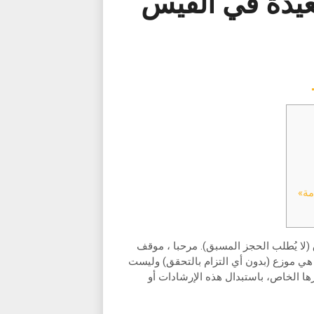
عيدة في الفيس
مة»
ا يُطلب الحجز المسبق). مرحبا ، موقف
لسيارات متاح ومجاني في مركز الاستقبال لدينا. Booking.com هي موزع (بدون أي التزام بالتحقق) وليست
الأجوبة. قد تقوم Booking.com وفقاً لتقديرها الخاص، باستبدال هذه الإرشادات أو