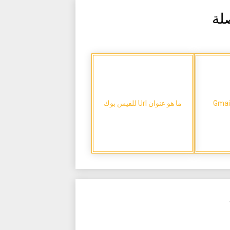
لة
ما هو عنوان Url للفيس بوك