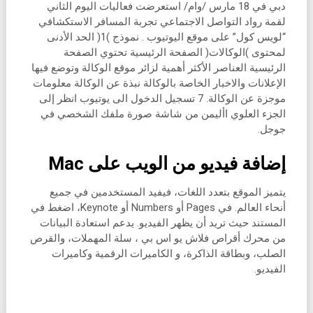
دبي في 18 مارس /وام/ استعرضت فعاليات اليوم الثاني
لقمة رواد التواصل الاجتماعي تجربة المسافر الاستكشافي
“لويس كول” على موقع اليوتيوب . نموذج )1( الحد الأدنى
لمحتوى )الوكالات( الصفحة الرئيسية تحتوي الصفحة
الرئيسية العناصر الأكثر أهمية لزائر موقع الوكالة وتوضع فيها
الإعلانات والاخبار الخاصة بالوكالة نبذة عن الوكالة معلومات
موجزة عن الوكالة. 7 تسجيل الدخول الى يوتيوب انظر إلى
الجزء العلوي األيمن من شاشة صورة ملفك الشخصي في
جوجل.
إضافة فيديو من الويب على Mac
يتميز الموقع بتعدد اللغات، فيفيد المستخدمين في جميع
أنحاء العالم. في Pages أو Numbers أو Keynote، اضغط في
المستند حيث تريد أن يظهر الفيديو. يدعم استعادة البيانات
من محرك أقراص فلاش يو اس بي ، سلة المهملات، والقرص
الصلب، وبطاقة الذاكرة، و الكاميرات الرقمية وكاميرات
الفيديو.