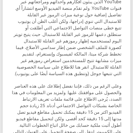
YouTube الذين يبثون أفكارهم وأحداثهم ومراجعاتهم عبر
قنوات YouTube. ولم تقدّم منصة الفيديو الأوسع انتشاراً أي
تفاصيل إضافية حول نوعية ميزات الرموز غير القابلة
للاستبدال التي تنوي إدراجها، ولكن أغلب الظن أن يوتيوب
تتبع خطى منصات التواصل الاجتماعي التي أطلقت أو
ستطلق دعمها للرموز غير القابلة للاستبدال. حيث يتيح تويتر
اليوم لمستخدميه إظهار رموزهم غير القابلة للاستبدال
كصورة للملف الشخصي ضمن إطار سداسي الأضلاع، فيما
تخطط شركة ميتا، المالكة لفيسبوك وإنستغرام، لتقديم
ميزات مشابهة تتيح للمستخدمين استعراض رموزهم غير
القابلة للاستبدال. انقر هنا للاطلاع على سياسة الخصوصية
التي تتبعها جوجل (وتنطبق هذه السياسة أيضًا على يوتيوب).
وعلى الرغم من ذلك، فإننا نفضل إطلاعك على هذه العناصر
والحصول على موافقتك عليها. ولمزيد من المعلومات في هذا
الصدد، يُرجى الاطلاع على قائمة ملفات تعريف الارتباط
الخاصة بشبكات التواصل الاجتماعي أدناه. 25 زيادة حجم
الفيديو اكتر من 15 دقيقة يمكنك تحميل مقاطع فيديو تصل
مدتها إلى 15 دقيقة كحد أقصى. ولكن لتحميل مقاطع فيديو
أطول أثبت ملكية حسابك من خالل اتباع الخطوات التالية.
على الكمبيوتر انتقل إلى صفحة التحميل على العنوان التالي