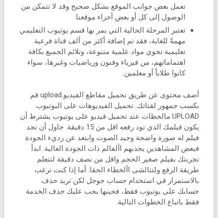
تعمل بعض جوانب الموقع بشكل صحيح وقد لا تتمكن من
الوصول إلى كل أو بعض أجزاء موقعنا.
تعتبر المرحلة الحالية التي يمر بها قسم يوتيوب التعليمي
مهمةً للغاية، فقد تم إضافة أكثر من ألف قناة فرعية
تعليمية تحوي مواد علمية متنوعة، وتلائم الجميع بكافة
اهتماماتهم، من فيزياء وفنون ورياضيات وغيرها، سواء
كانوا طلاباً أو معلمين.
أضف محتوى عن طريق تحميل مقاطع الفيديو.upload قم
بكسب جمهور لقناتك. تحميل الفيديوهات على اليوتيوب
UPLOAD مالحظات عند تحميل فيديو على يوتيوب يشترط أن
يكون فيلمك الذي تود رفعه اقل من 15 دقيقة. حاول أن تجد
فيلم له صورة واضحة وجيد الصوت وابتعد عن رديء الجودة
فبعض المشاهدين يجذبهم األفالم ذات الجودة العالية. ابدأ
تجربتك بفيلم صغير الحجم واقل من نصف دقيقة لتتعلم
طريقة الرفع ولتتالشى األخطاء الحقا. أما إذا كنت ترغب
بالاستمرار في استخدام حساب جوجل لكن تريد حذف
حسابك على يوتيوب فقط، فحينها يجب عليك حذف الخدمة
فقط باتباع الخطوات التالية.