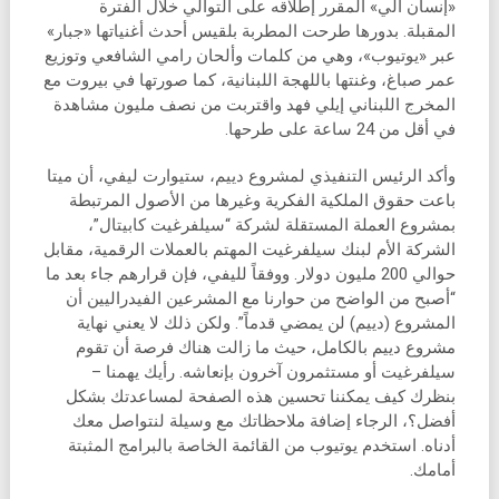
«إنسان آلي» المقرر إطلاقه على التوالي خلال الفترة
المقبلة. بدورها طرحت المطربة بلقيس أحدث أغنياتها «جبار»
عبر «يوتيوب»، وهي من كلمات وألحان رامي الشافعي وتوزيع
عمر صباغ، وغنتها باللهجة اللبنانية، كما صورتها في بيروت مع
المخرج اللبناني إيلي فهد واقتربت من نصف مليون مشاهدة
في أقل من 24 ساعة على طرحها.
وأكد الرئيس التنفيذي لمشروع دييم، ستيوارت ليفي، أن ميتا
باعت حقوق الملكية الفكرية وغيرها من الأصول المرتبطة
بمشروع العملة المستقلة لشركة “سيلفرغيت كابيتال”،
الشركة الأم لبنك سيلفرغيت المهتم بالعملات الرقمية، مقابل
حوالي 200 مليون دولار. ووفقاً لليفي، فإن قرارهم جاء بعد ما
“أصبح من الواضح من حوارنا مع المشرعين الفيدراليين أن
المشروع (دييم) لن يمضي قدماً”. ولكن ذلك لا يعني نهاية
مشروع دييم بالكامل، حيث ما زالت هناك فرصة أن تقوم
سيلفرغيت أو مستثمرون آخرون بإنعاشه. رأيك يهمنا –
بنظرك كيف يمكننا تحسين هذه الصفحة لمساعدتك بشكل
أفضل؟، الرجاء إضافة ملاحظاتك مع وسيلة لنتواصل معك
أدناه. استخدم يوتيوب من القائمة الخاصة بالبرامج المثبتة
أمامك.