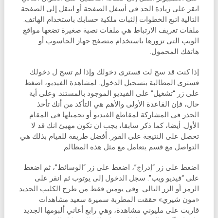
انقر على زيادة الحد في أسفل الصفحة أو انتقل إلى الصفحة
التالية اتبع الخطوات إلثبات ملكية حسابك باستخدام الهاتف.
ملفات تعريف الارتباط هي ملفات نصية صغيرة تضعها مواقع
الويب التي تزورها باستخدام متصفح جهاز الحاسوب أو
هاتفك المحمول.
إذا كنت قد سج لت فسترى دخولك وإذا لم تسج ل دخولك
فسترى المطالبة بتسجيل الدخول. لمشاهدة الفيديو، اضغط
على زر “تشغيل” على الفيديو الموجود بالمستند. وعلى أية
حال، فإن القاعدة الأولى والأهم هي التأكد من أنك تأخذ
الحذر في المشاركة لمقاطع الفيديو أو تحميلها في المقام
الأول. أيضا، كما ذكر سابقا، يجب ان تكون مهيئ انك قد لا
تحصل على النتيجة على الفور. أفضل طريقة للقيام بذلك هي
التواصل مع قسم يتعامل مع مثل هذه المظالم.
اضغط على زر “إدراج”، اضغط على زر “الوسائط”، ثم اضغط
على “فيديو ويب”. سجل الدخول إلى يوتوب ثم انقر على
الرمز أو الزر التالي. وفي يومين فقط من طرح الكليب الجديد
«مون شيري» حققت المطربة سميرة سعيد مشاهدات
قاربت على مليوني مشاهدة، وهي رابع أغاني ألبومها الجديد