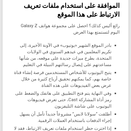
الموافقة على استخدام ملفات تعريف
الارتباط على هذا الموقع
رائع أليس كذلك؟ احصل على مجموعة هواتف Galaxy Z
اليوم لتستمتع بهذا العرض.
بادر الموقع الشهير «يوتيوب» في الآونة الأخيرة، إلى
تكريم المعلمين في عيدهم السنوي في الولايات
المتحدة، بطرح ميزات جديدة على موقعه، من شأنها
مساعدتهم على إيصال رسالتهم النبيلة في التعليم.
يتيح اليوتيوب للأشخاص المستخدمين فرصة إنشاء قناة
خاصة بهم، كما يمكنهم تحقيق أرباح كثيرة من خلال
عرض بعض الفيديوهات على هذه القناة.
وفي النهاية يتم فتح التطبيق على هاتفك والضغط على
رمز أداة المشاركة Cast، حتى تعرض فيديوهات
اليوتيوب على شاشة التليفزيون.
أطلقت “سولانا لابس” مشروعاً جديداً تأمل أن يسهل
إجراء الدفعات باستخدام العملات الرقمية.
إذا اخترت حظر استخدام ملفات تعريف الارتباط، فقد لا