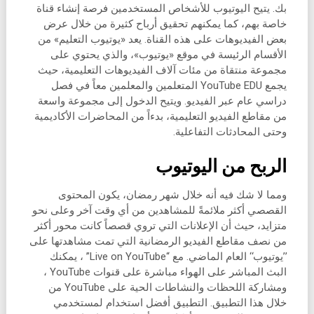
بك. يتيح اليوتيوب للأشخاص المستخدمين فرصة إنشاء قناة
خاصة بهم، كما يمكنهم تحقيق أرباح كثيرة من خلال عرض
بعض الفيديوهات على هذه القناة. يعد «يوتيوب التعليم» من
الأقسام الرئيسة في موقع «يوتيوب»، والذي يحتوي على
مجموعة منتقاة من مئات آلاف الفيديوهات التعليمية، حيث
يجمع YouTube EDU المتعلمين والمعلمين معاً في فصل
دراسي عام عبر الفيديو. ويتيح الدخول إلى مجموعة واسعة
من مقاطع الفيديو التعليمية، بدءاً من المحاضرات الأكاديمية
وحتى المحادثات التفاعلية.
الربح من اليوتيوب
ومما لا شك فيه أنه خلال شهر رمضان، يكون المحتوى
القصصي أكثر ملائمةً للمشاهدين من أي وقت آخر وعلى نحو
متزايد، حيث أن الإعلانات التي تروي قصصاً كانت محور أكثر
من نصف مقاطع الفيديو الرمضانية التي تمت مشاهدتها على
’’يوتيوب‘‘ العام الماضي. مع “Live on YouTube” ، يمكنك
البث المباشر على الهواء مباشرة على قنوات YouTube ،
ومشاركة اللحظات والنشاطات الحية على YouTube من
خلال هذا التطبيق. التطبيق أفضل استخدام لمستخدمي