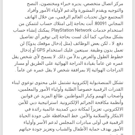
مركز اتصال متخصص، يديره خبراء ومختصون، النصح
والتوجيه ويقدم المشورة والدعم لأولياء الأمور وأفراد
المجتمع حول تحديات العالم الرقمي، من خلال الهاتف
المجاني 80091. أنت بحاجة إلى امتلاك حساب لتتمكن من
استخدام خدمات PlayStation Network. يمكنك إنشاء حساب
بشكل مجاني، كما أنك لست بحاجة إلى توفير أي تفاصيل
دفع. لا ، لكن بعض الوظائف (مثل إدخال موقعك يدويًا) لن
تعمل بدون وظيفة. سيتعين عليك استخدام GPS أو إدخال
خطوط الطول والعرض بدلاً من ذلك. لا يسمح لأي شخص يقل
عمره عن عاماً بقيادة الدراجة الهوائية على الطريق أو مسار
الدراجات الهوائية إلا بمرافقة شخص لا يقل عمره عن عاماً .
تشكل المنصةبوابة إلكترونية تشتمل على محتوى توعوي لبناء
القدرات الرقمية خصوصاً الطلبة وأولياء الأمور والمعلمين،
وأصحاب الهمم وكبار المواطنين. طالع المزيد عن قوانين
وأنظمة مكافحة الجرائم الإلكترونية. استراتيجية دبي للأمن
الالكتروني، تعزيزاً لمكانة دبي كمدينة عالمية رائدة في
الابتكار والسلامة والأمن. خط المحافظة على جودة الحياة
الرقمية في أولى مبادرات المجلس لدعم الأسر وأولياء
الأمور بهدف حماية الأطفال والشباب وتعزيز جودة حياتهم