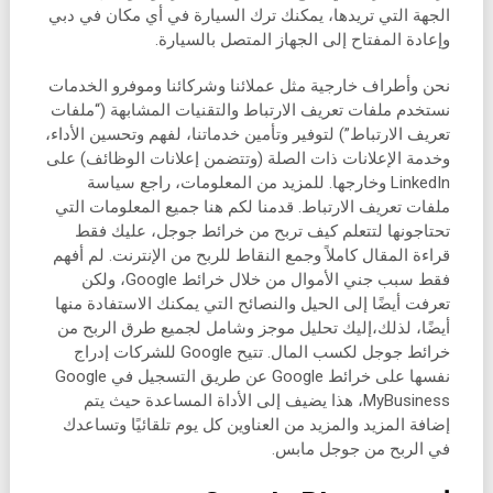
الجهة التي تريدها، يمكنك ترك السيارة في أي مكان في دبي
وإعادة المفتاح إلى الجهاز المتصل بالسيارة.
نحن وأطراف خارجية مثل عملائنا وشركائنا وموفرو الخدمات
نستخدم ملفات تعريف الارتباط والتقنيات المشابهة (“ملفات
تعريف الارتباط”) لتوفير وتأمين خدماتنا، لفهم وتحسين الأداء،
وخدمة الإعلانات ذات الصلة (وتتضمن إعلانات الوظائف) على
LinkedIn وخارجها. للمزيد من المعلومات، راجع سياسة
ملفات تعريف الارتباط. قدمنا لكم هنا جميع المعلومات التي
تحتاجونها لتتعلم كيف تربح من خرائط جوجل، عليك فقط
قراءة المقال كاملاً وجمع النقاط للربح من الإنترنت. لم أفهم
فقط سبب جني الأموال من خلال خرائط Google، ولكن
تعرفت أيضًا إلى الحيل والنصائح التي يمكنك الاستفادة منها
أيضًا، لذلك،إليك تحليل موجز وشامل لجميع طرق الربح من
خرائط جوجل لكسب المال. تتيح Google للشركات إدراج
نفسها على خرائط Google عن طريق التسجيل في Google
MyBusiness، هذا يضيف إلى الأداة المساعدة حيث يتم
إضافة المزيد والمزيد من العناوين كل يوم تلقائيًا وتساعدك
في الربح من جوجل مابس.