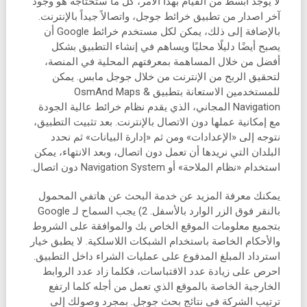
لا يوجد أبسط من القيام بهذا الأمر، كل ما ستحتاجه هو وجود
آخر اصدار من تطبيق خرائط جوجل، واتصالاً جيداً بالإنترنت.
بالإضافة إلى ذلك، يمكن لكل مستخدم خرائط Google أن
يصبح أيضًا دليلًا محليًا ويساهم في إنشاء التطبيق بشكل
أفضل من خلال المساهمة بمعرفتهم المحلية في المنصة،
لتحقيق الربح من الإنترنت من خلال جوجل مابس. يمكن
للمستخدمين الاستعانة بتطبيق OsmAnd Maps &
Navigation المجاني، الذي يقدم نظام خرائط عالية الجودة
مع إمكانية عملها دون الاتصال بالإنترنت. بعد تثبيت التطبيق،
نتوجه إلى «الإعدادات» ومن ثم «إدارة البيانات» ثم نحدد
البلدان التي نريدها أن تعمل دون اتصال، وبعد الانتهاء، يمكن
استخدام «نظام الملاحة» أو Navigation System دون اتصال.
يمكنك معرفة المزيد عن خدمة البحث عن هاتفي المحمول
بالنقر فوق الزر الوارد بالأسفل. 2) يجب السماح لـ Google
بتجميع معلومات الموقع الخاص بك والموافقة على الشروط
والأحكام الخاصة باستخدام الشبكات اللاسلكية. لا يطبق خيار
استرداد المبلغ المدفوع على عمليات الشراء داخل التطبيق.
احرص على زيادة عدد الاقتباسات، فكلما زاد عدد الروابط
الخارجية الخاصة بالموقع الذي تعمل من أجله كلما ارتفع
ترتيب الشركة في نتائج بحث جوجل. بمجرد وصولك إلى