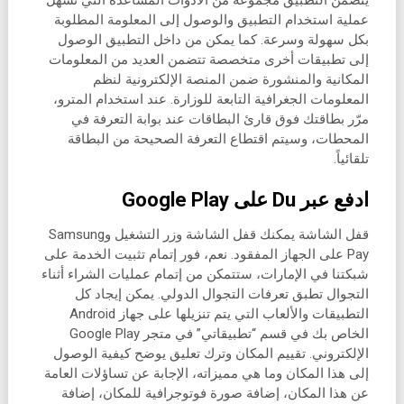
عملية استخدام التطبيق والوصول إلى المعلومة المطلوبة
بكل سهولة وسرعة. كما يمكن من داخل التطبيق الوصول
إلى تطبيقات أخرى متخصصة تتضمن العديد من المعلومات
المكانية والمنشورة ضمن المنصة الإلكترونية لنظم
المعلومات الجغرافية التابعة للوزارة. عند استخدام المترو،
مرّر بطاقتك فوق قارئ البطاقات عند بوابة التعرفة في
المحطات، وسيتم اقتطاع التعرفة الصحيحة من البطاقة
تلقائياً.
ادفع عبر Du على Google Play
قفل الشاشة يمكنك قفل الشاشة وزر التشغيل وSamsung
Pay على الجهاز المفقود. نعم، فور إتمام تثبيت الخدمة على
شبكتنا في الإمارات، ستتمكن من إتمام عمليات الشراء أثناء
التجوال تطبق تعرفات التجوال الدولي. يمكن إيجاد كل
التطبيقات والألعاب التي يتم تنزيلها على جهاز Android
الخاص بك في قسم “تطبيقاتي” في متجر Google Play
الإلكتروني. تقييم المكان وترك تعليق يوضح كيفية الوصول
إلى هذا المكان وما هي مميزاته، الإجابة عن تساؤلات العامة
عن هذا المكان، إضافة صورة فوتوجرافية للمكان، إضافة