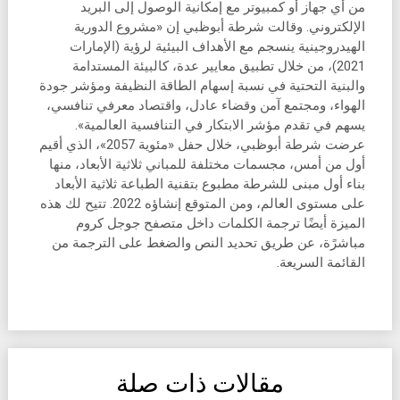
من أي جهاز أو كمبيوتر مع إمكانية الوصول إلى البريد
الإلكتروني. وقالت شرطة أبوظبي إن «مشروع الدورية
الهيدروجينية ينسجم مع الأهداف البيئية لرؤية (الإمارات
2021)، من خلال تطبيق معايير عدة، كالبيئة المستدامة
والبنية التحتية في نسبة إسهام الطاقة النظيفة ومؤشر جودة
الهواء، ومجتمع آمن وقضاء عادل، واقتصاد معرفي تنافسي،
يسهم في تقدم مؤشر الابتكار في التنافسية العالمية».
عرضت شرطة أبوظبي، خلال حفل «مئوية 2057»، الذي أقيم
أول من أمس، مجسمات مختلفة للمباني ثلاثية الأبعاد، منها
بناء أول مبنى للشرطة مطبوع بتقنية الطباعة ثلاثية الأبعاد
على مستوى العالم، ومن المتوقع إنشاؤه 2022. تتيح لك هذه
الميزة أيضًا ترجمة الكلمات داخل متصفح جوجل كروم
مباشرًة، عن طريق تحديد النص والضغط على الترجمة من
القائمة السريعة.
مقالات ذات صلة