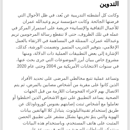
التدوين
وكانت كل أنشطته التدريبية عن بُعد، في ظل الأحوال التي
فرضتها الجائحة. وكانت «مؤسسة تريم وعبدالله عمران
للأعمال الثقافية والإنسانية» حريصة على استمرار المركز في
عمله في تلك الظروف، حتى لا تنقطع رسالة المرحومين تريم
وعبدالله عمران، الممثلة في المساهمة في الارتقاء بالعمل
الإعلامي، بتوفير التدريب المتميز. وتضمنت الورشة، كذلك،
الإشارة إلى بعض التطبيقات العملية ذات الدلالة، ومنها
مشروع خاص ببيان أبرز الموضوعات التي جرى بحث عنها،
في سنوات الانتخابات الأمريكية من 2004 وحتى عام 2020.
وتساعد عملية تتبع مخالطي المرضى على تحديد الأفراد
الذين كانوا على مقربة من أشخاص مصابين بالمرض، ثم يتم
الاتصال بهم لاجراء الفحوصات اللازمة من قبل الجهات
الصحية. يساعد التطبيق على تتبع الاشخاص الذين اختلطوا أو
تعاملوا مع أشخاص ثبتت إصابتهم بفنوس كوروناوذلك عن
طريق إستخدام تقنيةالبلوتوث. يتبادل كلا الهاتفين بيانات
الهوية والتي يتمّ تخزينها بشكل مشفر على تطبيق الحصن
المثبت على هاتف المستخدم، وباستخدام هذه البيانات
ستتمكن السلطات الصحية من التعرف بسرعة على