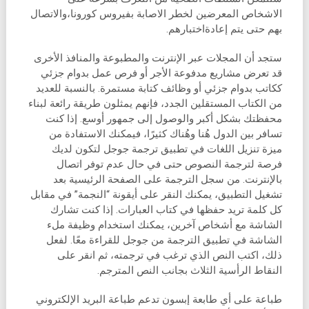
الاشخاص المعرضين لخطر الاصابة بفيروس كورونا،والاتصال
بهم حتى يتم إعادةاختبارهم.
ستجد أن المجلات عبر الإنترنت والمطبوعة والمنافذ الأخرى
قد تعرض مشاريع مدفوعة الأجر أو فرص عمل بدوام جزئي
ككاتب بدوام جزئي أو وظائف كتابة مستمرة. بالنسبة للعديد
من الكتاب المستقلين الجدد، فإنهم يمثلون طريقة رائعة لبناء
محفظتك بشكل أكبر والوصول إلى جمهور أوسع. إذا كنت
تسافر بين الدول هُنا وهُناك كثيرًا، فيمكنك الاستفادة من
ميزة تنزيل اللغات في تطبيق ترجمة جوجل لتكون لديك
فرصة لترجمة النصوص حتى في حال عدم توفر اتصال
بالإنترنت. من سجل الترجمة على الصفحة الرئيسية بعد
تشغيل التطبيق، يمكنك النقر على أيقونة “النجمة” في مقابل
كل كلمة تريد حفظها في كتاب العبارات. إذا كنت تشارك
الشاشة مع أشخاص آخرين، يمكنك استخدام وظيفة ملء
الشاشة في تطبيق الترجمة من جوجل للقراءة معًا. لفعل
ذلك، اكتب النص الذي ترغب في ترجمته، ثم انقر على
النقاط الرأسية الثلاث بجانب النص المترجم.
طباعة على أي طابعة إبسون تدعم طباعة البريد الإلكتروني