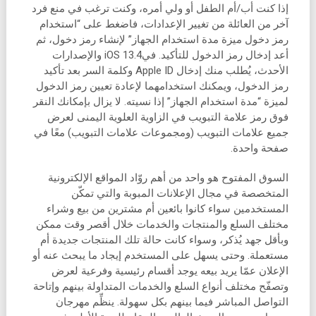
إذا كنت أب/أم الطفل أو ولي أمره، وكنت ترغب في منع فرد
آخر من العائلة من تغيير الإعدادات، فاضغط على “استخدام
رمز دخول ميزة مدة استخدام الجهاز” لإنشاء رمز دخول، ثم
أعد إدخال رمز الدخول للتأكيد. فيiOS 13.4 والإصدارات
الأحدث، يُطلب منك إدخال Apple ID وكلمة السر بعد تأكيد
رمز الدخول، ويمكنك استخدامهما لإعادة تعيين رمز الدخول
لميزة “مدة استخدام الجهاز” إذا نسيته. لا يزال بإمكانك النقر
فوق رمز علامة التبويب في الزاوية العلوية اليمنى لعرض
جميع علامات التبويب (ومجموعات علامات التبويب) معًا في
صفحة واحدة.
السوق المفتوح هو واحد من أهم روّاد المواقع الإلكترونية
المتخصصة في مجال الإعلانات المبوبة والتي تمكّن
المستخدمين سواء كانوا بائعين أم مشترين من بيع وشراء
مختلف السلع والمنتجات والخدمات خلال أقصر وقت ممكن
وبأقل جهد يُذكر، وسواء كانت حالة تلك المنتجات جديدة أم
مستعملة. وحتى يسهل على المستخدم إيجاد ما يبحث عنه أو
الإعلان عمّا يريد بيعه يوجد أقسام رئيسية وفرعية لعرض
وتصفّح مختلف أنواع السلع والخدمات المتداولة بينهم وإتاحة
التواصل المباشر فيما بينهم بكل سهولة. ينظِّم مهرجان