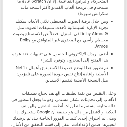
المتحركة، والبرامج التفاعلية، إلا أن Scratch عادة ما
يستخدم في برمجة ألعاب الفيديو (أكثر استخدامات
سكراتش شيوعا).
ومن خلال ترقية الصوت المحيطي ثلاثي الأبعاد، يمكنك
تجربة الإثارة السينمائية لأحدث تنسيقات الصوت مثل
Dolby Atmos®‎ في المنزل، فضلاً عن الاستمتاع بصوت
محيطي رأسي مع المحتوى غير المتوافق مع Dolby
Atmos.
أضف بريدك الإلكتروني للحصول على تنبيهات عند عودة
هذا المنتج إلى المخزون وتوفره للشراء.
تم تطوير هذا الوضع خصيصًا للاستمتاع بأعمال Netflix
الأصلية وإعادة إنتاج نفس جودة الصورة على تلفزيون
مثل النسخة الأصلية لتقييم الاستديو.
وعلى النقيض من بقية تطبيقات الهاتف تحتاج تطبيقات
الألعاب إلى تحديثات بشكل مستمر، وهو ما يجعل المطور في
حالة متابعة مستمرة لتطورات أنظمة التشغيل والهواتف
الذكية. والأفضل من ذلك هو حقيقة أن Google ستخبرك إذا
ومتى تم اختراق إحدى كلمات المرور الخاصة بك، ثم يرشدك
لتغييرها. ضمن الإعدادات، انتقل إلى قسم التحقق من الأمان،