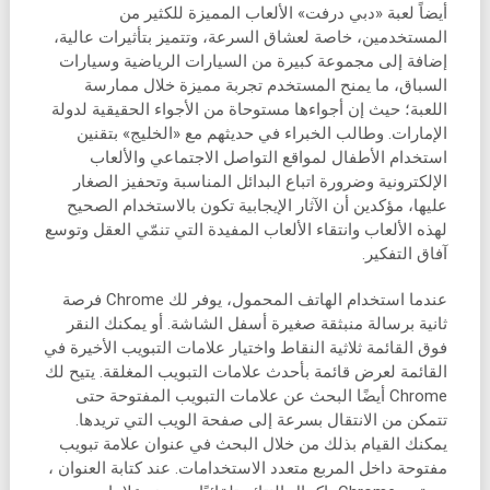
أيضاً لعبة «دبي درفت» الألعاب المميزة للكثير من
المستخدمين، خاصة لعشاق السرعة، وتتميز بتأثيرات عالية،
إضافة إلى مجموعة كبيرة من السيارات الرياضية وسيارات
السباق، ما يمنح المستخدم تجربة مميزة خلال ممارسة
اللعبة؛ حيث إن أجواءها مستوحاة من الأجواء الحقيقية لدولة
الإمارات. وطالب الخبراء في حديثهم مع «الخليج» بتقنين
استخدام الأطفال لمواقع التواصل الاجتماعي والألعاب
الإلكترونية وضرورة اتباع البدائل المناسبة وتحفيز الصغار
عليها، مؤكدين أن الآثار الإيجابية تكون بالاستخدام الصحيح
لهذه الألعاب وانتقاء الألعاب المفيدة التي تنمّي العقل وتوسع
آفاق التفكير.
عندما استخدام الهاتف المحمول، يوفر لك Chrome فرصة
ثانية برسالة منبثقة صغيرة أسفل الشاشة. أو يمكنك النقر
فوق القائمة ثلاثية النقاط واختيار علامات التبويب الأخيرة في
القائمة لعرض قائمة بأحدث علامات التبويب المغلقة. يتيح لك
Chrome أيضًا البحث عن علامات التبويب المفتوحة حتى
تتمكن من الانتقال بسرعة إلى صفحة الويب التي تريدها.
يمكنك القيام بذلك من خلال البحث في عنوان علامة تبويب
مفتوحة داخل المربع متعدد الاستخدامات. عند كتابة العنوان ،