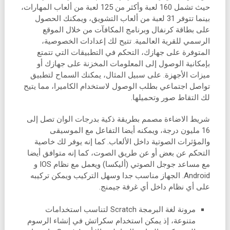
حيث تشمل 160 لعبة وأكثر من 125 لعبة من ألعاب المهارات،
بينما تتوفر 31 لعبة من ألعاب التشويق، ويمكنك الحصول
على بطاقة كرنفال وبرنامج المكافآت من خلال الموقع
الرسمي للقرية العالمية. تتيح لك إعدادات الخصوصية،
المتوفرة على جهازك، التحكم في التطبيقات التي تتمتع
بإمكانية الوصول إلى المعلومات المخزنة على جهازك أو
ميزات الأجهزة. على سبيل المثال، يمكنك السماح لتطبيق
تواصل اجتماعي بطلب الوصول لاستخدام الكاميرا، مما يتيح
لك التقاط صور وتحميلها.
شريط الاضاءة مصمم بطريقة ذكية بدرجات الوان تصل إلى
16 مليون درجة، ويمكنه أيضا التفاعل مع الموسيقى
والمؤثرات الصوتية داخل الألعاب. كما إنه يوفر لك خاصية
التحكم عن بعض أو عن طريق الصوت، كما إنه متوافق أيضا
مع مساعد جوجل الصوتي (أليكسا) ويعمل مع نظام IOS و
Android. الجهاز مناسب جدا وسهل التركيب ويمكن تركيبه
على أي نظام داخل أي غرفة جيمنج.
مرونة لغة البرمجة Scratch لتناسب استخدامات
متنوعة، إذ يمكن استخدام سكراتش في إنشاء الرسوم