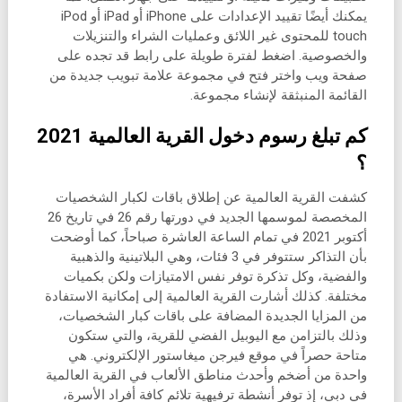
يمكنك أيضًا تقييد الإعدادات على iPhone أو iPad أو iPod
touch للمحتوى غير اللائق وعمليات الشراء والتنزيلات
والخصوصية. اضغط لفترة طويلة على رابط قد تجده على
صفحة ويب واختر فتح في مجموعة علامة تبويب جديدة من
القائمة المنبثقة لإنشاء مجموعة.
كم تبلغ رسوم دخول القرية العالمية 2021
؟
كشفت القرية العالمية عن إطلاق باقات لكبار الشخصيات
المخصصة لموسمها الجديد في دورتها رقم 26 في تاريخ 26
أكتوبر 2021 في تمام الساعة العاشرة صباحاً، كما أوضحت
بأن التذاكر ستتوفر في 3 فئات، وهي البلاتينية والذهبية
والفضية، وكل تذكرة توفر نفس الامتيازات ولكن بكميات
مختلفة. كذلك أشارت القرية العالمية إلى إمكانية الاستفادة
من المزايا الجديدة المضافة على باقات كبار الشخصيات،
وذلك بالتزامن مع اليوبيل الفضي للقرية، والتي ستكون
متاحة حصراً في موقع فيرجن ميغاستور الإلكتروني. هي
واحدة من أضخم وأحدث مناطق الألعاب في القرية العالمية
في دبي، إذ توفر أنشطة ترفيهية تلائم كافة أفراد الأسرة،