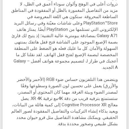
ذروات أعلى في الوهج وألوان سوداء أعمق في الظل، لا
مزيد من التفاصيل المغمورة بالظل أو المفقودة في المناطق
الساطعة المحروقة. ستكون هي اللغة المعروضة في
PlayStation™Store وعلى شاشات معيّنة وفي رسائل البريد
الإلكتروني التي تستلمها من PlayStation أيضًا. يمتاز هاتف
Galaxy A71 بمصادقة بيومترية عالية التقنية؛ إذ يتيح لك قارئ
بصمة الإصبع الموجود على الشاشة فتح قفل هاتفك بمنتهى
السهولة والأمان. كل ما عليك فعله هو الضغط على المنطقة
المخصصة لبصمة الإصبع لفتح قفل الهاتف. لقد نقلنا كل ما
أعجبك في طراز J لتصميم مجموعة هواتف أفضل – Galaxy
A الجديد.
ويتضمن هذا التلفزيون حساس ضوء RGB (الأحمر والأخضر
والأزرق) يعمل على تحسين لون الصورة وسطوعها وفقًا
لمصدر الضوء وبيئة الغرفة. مهما كان المحتوى أو المصدر،
ستستمتع بترفيه قريب من دقة 4K‏مع ترقية XR 4K. يصل
معالج Cognitive Processor XR إلى كمية هائلة من البيانات،
ويعيد بذكاء إنشاء التركيبات والتفاصيل المفقودة لصور العالم
الحقيقي. ويمكنك مشاهدة التفاصيل مثل فرو حيوان محدد
بشكل طبيعي وصخور محددة بدقة.