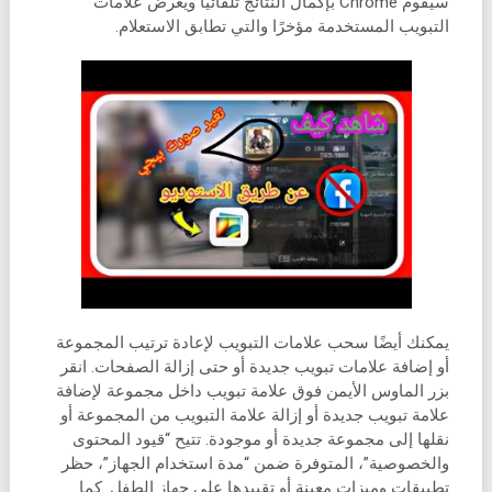
سيقوم Chrome بإكمال النتائج تلقائيًا ويعرض علامات
التبويب المستخدمة مؤخرًا والتي تطابق الاستعلام.
يمكنك أيضًا سحب علامات التبويب لإعادة ترتيب المجموعة
أو إضافة علامات تبويب جديدة أو حتى إزالة الصفحات. انقر
بزر الماوس الأيمن فوق علامة تبويب داخل مجموعة لإضافة
علامة تبويب جديدة أو إزالة علامة التبويب من المجموعة أو
نقلها إلى مجموعة جديدة أو موجودة. تتيح “قيود المحتوى
والخصوصية”، المتوفرة ضمن “مدة استخدام الجهاز”، حظر
تطبيقات وميزات معينة أو تقييدها على جهاز الطفل. كما