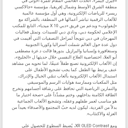
«جيرل جيمر»، الحدث العالمي المقام للمرة الأولى في
منطقة الشرق الأوسط وشمال إفريقيا، مؤسسة «جالاكسي
ريسر» للرياضات الإلكترونية، وهي أول مؤسسة عالمية
للألعاب الرقمية تباشر أعمالها في المنطقة، بالشراكة مع
«إيفولوب» وبدعم من فريق «دبي 10 X ميديا»، التابع للمكتب
الإعلامي لحكومة دبي، ونادي دبي للسيدات. وتمثل فعاليات
المهرجان في دبي تتويجاً لمراحل التصفيات التي أقيمت في
دول عدة حول العالم شملت أستراليا وكوريا الجنوبية
وسنغافورة وإسبانيا والبرازيل. بدورها قالت د.عزة مصطفى
أبو العلا، اختصاصية العلاج النفسي خلال حديثها ل «الخليج»،
إن الألعاب الإلكترونية تصنع طفلاً عنيفًا، لما تحويه من مشاهد
عنف يرتبط بها الطفل. كما يجب تشجيع الأطفال على
استبدال الألعاب الإلكترونية بألعاب تنمّي الخيال والإدراك،
مثل المكعبات وممارسة هوايات الرسم والموسيقى
والتمارين الرياضية التي تحافظ على رشاقة أجسامهم وتخرج
الطاقة الكامنة بداخلهم، وختم مشدِّداً على «صحة اختيار ما
هو مناسب لعمر طفلهم وعقله، وتشجيع الألعاب الجماعية
بدلاً من الفردية، ليكون لديه حبّ المجتمع والأصدقاء بعيداً من
العزلة والاكتئاب».
ومع XR OLED Contrast، يُضبط السطوع للحصول على