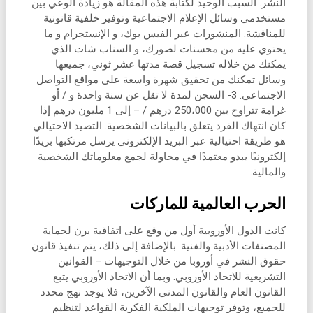
النشر. السبب الوحيد لكتابة هذه المقالة هو زيادة الوعي بين
مستخدمي وسائل الإعلام الاجتماعية وتوفير خلفية قانونية
للمناقشة. المنشورات عبر الفيس بوك، و الإنستجرام و ما
يحتوي عليه من محسنات لصورك، و السناب شات الذي
يمكنك من خلاله تسجيل قصة مدتها عشر ثوني، جميعها
وسائل تمكنك من تحقيق شهرة واسعة على مواقع التواصل
الاجتماعي. 3- السجن لمدة لا تقل عن سنة واحدة و / أو
غرامة تتراوح بين 250،000 درهم / – إلى 1 مليون درهم إذا
كان انتهاك الفرد يتعلق بالبيانات الشخصية. التصيد الاحتيالي
هو طريقة احتيالية عبر البريد الإلكتروني يرسل مرتكبها بريدًا
إلكترونيًا يبدو معتمدًا في محاولة لجمع معلوماتك الشخصية
والمالية.
الحرب العالمية للماركات
كانت الدول الأوروبية أول من وقع على اتفاقية برن لحماية
المصنفات الأدبية والفنية. بالإضافة إلى ذلك، يتم تنفيذ قانون
حقوق النشر في أوروبا من خلال التوجيهات – القوانين
التشريعية للاتحاد الأوروبي. وبما أن الاتحاد الأوروبي يتبع
القانون العام والقانون المدني الآخرين، فلا يوجد نهج محدد
للجميع، وتوفر توجيهات الملكية الفكرية القواعد لتنظيم