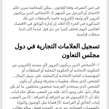
في حين التصرف وفقا للقانون ، يمكن للمحكمة تمرير حكم
الاحتجاز أو الترحيل من المتهم. 2- الأشخاص الذين يرتكبون
التزوير لأي وثيقة إلكترونية خاصة بالسلطات غير تلك
المذكورة في الجزء (أ) أعلاه. إن إدارة الوثائق في الاقتصاد
العالمي اليوم تختلف كثيرا عن ذي قبل عندما كان لدينا
سجلات قياسية.
تسجيل العلامات التجارية في دول
مجلس التعاون
1- الأشخاص الذين يرتكبون التزوير لأي مستند إلكتروني من
الحكومة الاتحادية أو الحكومة المحلية أو السلطات أو
المؤسسات العامة الاتحادية أو المحلية. على سبيل المثال ،
الشخص الذي يمتلك معلومات مخترقة ويمكن أن يكون
الشخص الذي يستخدم القرصنة شخصين مختلفين. ما لم يكن
هناك دليل على وجود أدلة، فإنه من الصعب بشكل عام إثبات
ذلك أن 1) الكمبيوتر قد تم اختراقه أو اختراقه ؛ 2) من الصعب
إثبات الخالق أو القراصنة ؛3) قضايا مثل الوصول والنوايا
والصعوبات القضائية. يتم عرض الضحية فقط رسالة تطالب