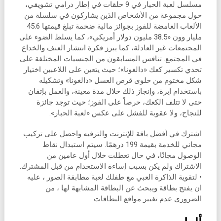
مسلسل لعبة الحبار في 9 حلقات في إطار درامي تشويقي،
حول مجموعة من الأشخاص الذين يشاركون في سلسلة من
الألعاب الغامضة للفوز بجوائز مالية ضخمة تبلغ قيمتها 45.6
مليار وون «38.5 مليون دولار أمريكي»، كما يسلط الضوء على
المجتمعات غير العادلة، كما يبرز فكرة انتشار العنف والخداع
في المجتمع. تنافس المسابقون من الجنسيات المختلفة على
تحدي تكسير كعك «دالغونا»؛ حيث يتعين على اللاعبين اختيار
شكل مختوم من حلوى قرص العسل «دالغونا» وتشكيله
باستخدام إبرة، وإنجاز ذلك خلال مدة معينة، والعمل بإتقان
حتى لا تتلف الكعك، حرصاً على الفوز؛ حيث توجد جائزة
للنجاح، ولا عقوبة للفشل على عكس «لعبة الحبار».
اشترك في أفضل باقة للإنترنت والترفيه واحصل على تركيب
مجاني للخدمة بقيمة 199 درهمًا. سيتم استبدال نقاط
الوصول مجانًا، في حال تعطلت خلال أول عامين من
الاشتراك ولم يكن بسبب إساءة الاستخدام من قبل المشترك.
• لتقوية الذاكرة العبي مع طفلك لعبة مطابقة الصور ، عليه
ان يفتح بطاقة ويبحث عن البطاقة المشابهة لها ، من
الضروري عدم تغيير مواقع البطاقات .