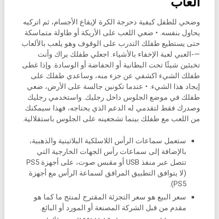
ألعاب
وضحي للطفل كيفية دحرجة الكرة لإيقاع الأجسام، ثم اتركيه
يحاول بنفسه. • ضعي اللعب على الأريكة أو طاولة متماسكة
حتى يستطيع طفلك التدرب على الوقوف وهو يلعب بالألعاب
—-العبي لعبة الإخفاء بالأشياء. اجعلي طفلك يراك وأنت
تخبئين شيئًا تحت البطانية أو الحفاضة أو الوسادة. وإذا غطى
طفلك الشيء اكشفي عن جزء منه، وساعدي طفلك على
إيجاد هذا الشيء. • عندما تكونين جالسة على الأرض، ضعي
طفلك في موضع الجلوس داخل رجليك. واستخدمي رجليك
وصدرك فقط لتقدمي له الدعم الذي يحتاجه، فهذا سيمكنك
من اللعب مع طفلك بينما تشجعينه على الجلوس باستقلالية.
ستعمل سماعات الرأس اللاسلكية البلاتينية والذهبية،
بالإضافة إلى سماعات رأس الجهات الخارجية التي
تتصل عبر منفذ USB أو مقبس صوت، على أجهزة PS5
(لا يتوافق التطبيق المرافق لسماعة الرأس مع أجهزة
PS5).
سعر البيع هو سعر التجزئة المقترح لمنتج ما كما هو
مقدم من قبل الشركة المصنعة أو المورد أو البائع.