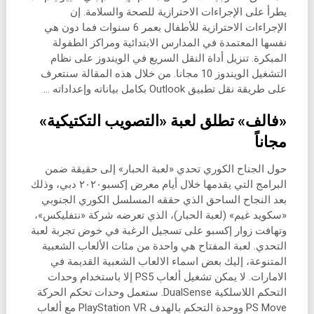
يطرأ على الإجراءات الاحترازية للصحة والسلامة. إن
الإجراءات الاحترازية للأطفال بعمر 6 سنوات فما دون هي
نفسها المعتمدة في المدارس الابتدائية ومراكز الطفولة
المبكرة. تنزيل أداة النقل السريع في الويندوز على نظام
التشغيل الويندوز 10 مجانا. من خلال هذه المقالة سنتعرف
على طريقة نقل تطبيق Outlook بكامل بياناته وإعداداته …
«فالف» تطلق لعبة «التصويب التكتيكية»
مجاناً
حول الجناح الكوري تحدي «لعبة الحبار» إلى حقيقة ضمن
البرامج التي يقدمها خلال أيام معرض إكسبو٢٠٢٠ دبي، وذلك
بعد النجاح الساحق الذي حققه المسلسل الكوري الجنوبي
«سكويد غيم» (لعبة الحبار)، الذي تعرضه شركة «نتفليكس»،
وتهافت زوار إكسبو على تسجيل الرغبة في خوض تجربة لعبة
التحدي. لعبة المفتاح هي واحدة من مئات الألعاب الشعبية
المتنوعة، إليك بعض اسماء الالعاب الشعبية القديمة في
الامارات. لا يمكن تشغيل ألعاب PS5 إلا باستخدام وحدات
التحكم اللاسلكية DualSense. ستعمل وحدات تحكم الحركة
PS Move ووحدة التحكم بالهدف PlayStation VR مع ألعاب