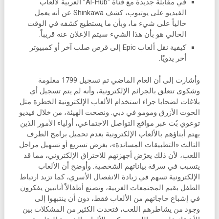
في مقابلة جديدة مع قناة “Al-Hub” العربية لألعاب
الفيديو على يوتيوب، كشف Shinkawa عن أنه يعمل
حالياً على شيء ما، وبأن ما يستطيع كشفه في الوقت
الحالي هو بأن هذا الشيء سيتم الإعلان عنه قريباً.
كيفية نقل ألعاب Epic إلى قرص صلب آخر أو كمبيوتر
أخر يدويًا.
وأشارت إلى أن العام الماضي تم تسجيل 1799 معلومة
وشكوى تتعلق بالجرائم الإلكترونية، وأنه لم يتم تسجيل أي
بلاغات لضحايا جراء استخدام الألعاب الإلكترونية الخطرة مثل
الحوت الأزرق ومومو في دبي. ونصحت الهيئة، من خلال فيديو
توعوي بُث عبر مواقع التواصل الاجتماعي، أولياء الأمور الذين
يهتم أبناؤهم بالألعاب الإلكترونية بعدم تحميل برامج الطرف
الثالث «التطبيقات المساندة»، بغرض تسريع أو تسهيل مراحل
اللعب، لأن ذلك يعرّض أجهزتهم للاختراق الإلكتروني، مما قد
يتسبب في سرقة بياناتهم الشخصية. وأوضح أن الألعاب
الإلكترونية تسهم في زيادة الانفصال الأسري، كما تزيد ارتباط
الطفل بقيم المجتمعات الغربية، وتصنع أطفالاً أنانيين يفكرون
في إشباع حاجاتهم من الألعاب فقط، دون أن ينتبهوا إلى
وجود من يشاطرهم اللعب، فتحدث الكثير من المشكلات بين