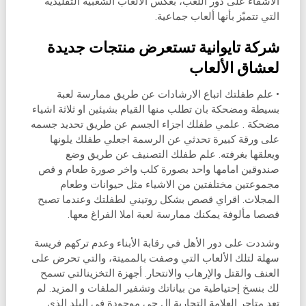
الأشقاء على دور اللعب، بعكس الألعاب الشعبية التقليدية
التي تتميّز بأنها ألعاب جماعية.
شركة تايوانية تستعرض منتجات جديدة
لعشاق الألعاب
• علم طفلتك اتباع الارشادات عن طريق ممارسة لعبة
بسيطة ومضحكة بان تطلب منها القيام بشيئين او ثلاثة اشياء
مضحكة . علمي طفلك اجزاء الجسم عن طريق تحديد جسمه
على ورقة كبيرة تحدثي عن الرسمة اجعلي طفلك يلونها
ويعلقها بغرفته. علم طفلك التصنيف عن طريق وضع
صندوقين امامها واحد بصورة كلب واخر صورة طعام و قص
مجموعتين مختلفتين من الاشياء مثل حيوانات وطعام
المجلات. اقراي قصص بشكل روتيني لطفلتك وعندما تصبح
قصصا مألوفة يمكنك ممارسة لعبة املا الفراغ معها.
وشددت على دور الأهل في رقابة الأبناء وعدم تركهم فريسة
سهلة لتلك الألعاب التي وصفت بالمميتة، والتي تحرض على
العنف والقتل والإرهاب والانتحار. أجهزة التخزينالتي تسمح
لك بنسخ إحتياطية من بياناتك وتشفير الملفات و المزيد. لم
تعد متاجر العلامة التجارية إل جي موجودة في البلد الذي