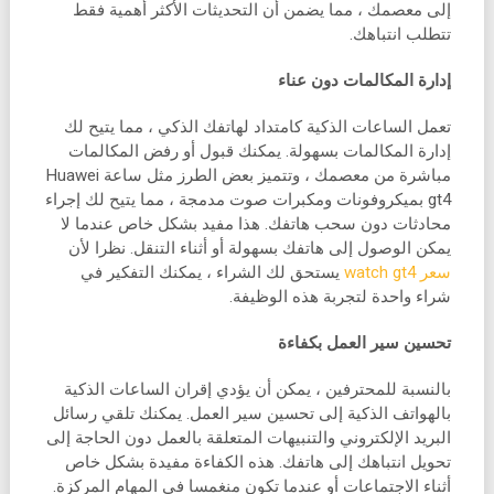
إلى معصمك ، مما يضمن أن التحديثات الأكثر أهمية فقط
تتطلب انتباهك.
إدارة المكالمات دون عناء
تعمل الساعات الذكية كامتداد لهاتفك الذكي ، مما يتيح لك
إدارة المكالمات بسهولة. يمكنك قبول أو رفض المكالمات
مباشرة من معصمك ، وتتميز بعض الطرز مثل ساعة Huawei
gt4 بميكروفونات ومكبرات صوت مدمجة ، مما يتيح لك إجراء
محادثات دون سحب هاتفك. هذا مفيد بشكل خاص عندما لا
يمكن الوصول إلى هاتفك بسهولة أو أثناء التنقل. نظرا لأن
سعر watch gt4
يستحق لك الشراء ، يمكنك التفكير في
شراء واحدة لتجربة هذه الوظيفة.
تحسين سير العمل بكفاءة
بالنسبة للمحترفين ، يمكن أن يؤدي إقران الساعات الذكية
بالهواتف الذكية إلى تحسين سير العمل. يمكنك تلقي رسائل
البريد الإلكتروني والتنبيهات المتعلقة بالعمل دون الحاجة إلى
تحويل انتباهك إلى هاتفك. هذه الكفاءة مفيدة بشكل خاص
أثناء الاجتماعات أو عندما تكون منغمسا في المهام المركزة.