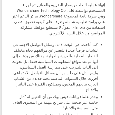
إنهاء عملية الطلب وإصدار الضريبة والفواتير تم إجراء
المستخدم بواسطة Wondershare Technology Co.، Ltd ،
وهي شركة تابعة لمجموعة Wondershare. مركز الدعم اعثر
على برامج تعليمية شاملة وتعرف على كيفية تحقيق أقصى
استفادة من Filmora. عفواً، لا يستطيع موقعك مشاركة
المواضيع من خلال البريد الإلكتروني.
كما أتاحت، في الوقت ذاته، وسائل التواصل الاجتماعي
للشباب فرصاً عديدة للتعبير عن مواقفهم تجاه مختلف
القضايا المحلية والعربية والدولية، وهناك من يذهب إلى
أنها لم تعد مواقع للمعلومات السياسية فقط، بل تحولت
إلى آليات للتدريب على ممارسة العمل السياسي،
وليس أدل على ذلك من أن وسائل التواصل الاجتماعي
أفرزت خلال السنوات الماضية نخبة جديدة من الشباب
العرب يتابعهم الملايين، ويمتلكون القدرة على التأثير
والإقناع .
وحذر علماء بيانات فيس بوك من أن التغيير له “آثار
جانبية غير صحية على شرائح مهمة من المحتوى العام،
مثل السياسة والأخبار”.
تم الوصول إلى هذا القرار بهدف تحسين تجربة