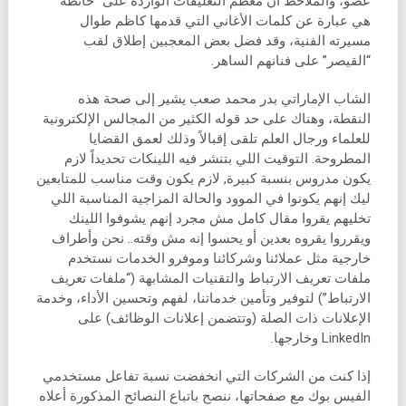
عضو، والملاحظ أن معظم التعليقات الواردة على “حائطه”
هي عبارة عن كلمات الأغاني التي قدمها كاظم طوال
مسيرته الفنية، وقد فضل بعض المعجبين إطلاق لقب
“القيصر” على فنانهم الساهر.
الشاب الإماراتي بدر محمد صعب يشير إلى صحة هذه
النقطة، وهناك على حد قوله الكثير من المجالس الإلكترونية
للعلماء ورجال العلم تلقى إقبالاً وذلك لعمق القضايا
المطروحة. التوقيت اللي بتنشر فيه اللينكات تحديداً لازم
يكون مدروس بنسبة كبيرة, لازم يكون وقت مناسب للمتابعين
ليك إنهم يكونوا في الموود والحالة المزاجية المناسبة اللي
تخليهم يقروا مقال كامل مش مجرد إنهم يشوفوا اللينك
ويقرروا يقروه بعدين أو يحسوا إنه مش وقته.. نحن وأطراف
خارجية مثل عملائنا وشركائنا وموفرو الخدمات نستخدم
ملفات تعريف الارتباط والتقنيات المشابهة (“ملفات تعريف
الارتباط”) لتوفير وتأمين خدماتنا، لفهم وتحسين الأداء، وخدمة
الإعلانات ذات الصلة (وتتضمن إعلانات الوظائف) على
LinkedIn وخارجها.
إذا كنت من الشركات التي انخفضت نسبة تفاعل مستخدمي
الفيس بوك مع صفحاتها، ننصح باتباع النصائح المذكورة أعلاه