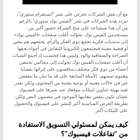
مع أن بعض الشركات تحرص على نشر “انستقرام ستوري”،
تتردد هذه الشركات في نشر “الفيس بوك ستوري” بالرغم
من أن هذا سيساعد على منح الشركة حضور أكبر بين
مستخدمي الفيس بوك. تحوّلت أغلب صفحات «الفيس بوك»
إلى منتديات فكرية تجمع ذوي الفكر والرأي يجمعهم هم معين
أو قضية معينة فيجتمعون إلكترونيا للنقاش في أجواء تحفها
الصراحة والشفافية والود..وليس هذا فحسـب إذ أجمع الشباب
أن أغلب صفحات الفيس بوك تحولت إلى مجالس تحتضن
أعضاء من ذوي فكر مختلف،يتنافسون على إثرائها بقضايا
وهموم تمسهم.. الأمثلة السابقة على قد ما تبان ما تنفعش
غير في حالات معينة أو نوعية معينة من المحتوى, ولكن تقدر
تعيد تهيئة عناوين لينكات موقعك عند نشرها على فيسبوك
عشان تكون بنفس معانيها الموجود في مضمون النص ولكن
بطريقة العرض المناسبة أكتر للنشر على فيسبوك والحصول
على كليكات أكتر.
كيف يمكن لمسئولي التسويق الاستفادة
من “تفاعلات فيسبوك”؟