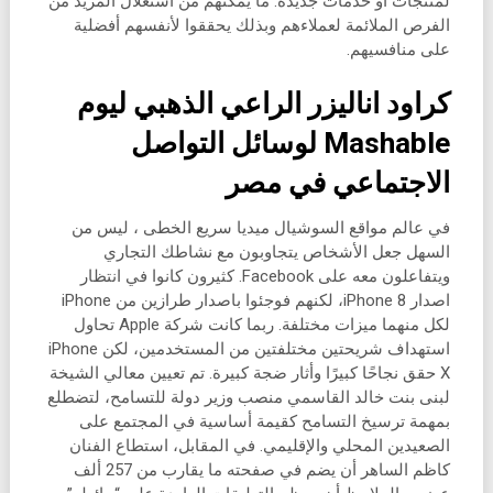
لمنتجات أو خدمات جديدة. ما يمكنهم من استغلال المزيد من
الفرص الملائمة لعملاءهم وبذلك يحققوا لأنفسهم أفضلية
على منافسيهم.
كراود اناليزر الراعي الذهبي ليوم
Mashable لوسائل التواصل
الاجتماعي في مصر
في عالم مواقع السوشيال ميديا سريع الخطى ، ليس من
السهل جعل الأشخاص يتجاوبون مع نشاطك التجاري
ويتفاعلون معه على Facebook. كثيرون كانوا في انتظار
اصدار iPhone 8، لكنهم فوجئوا باصدار طرازين من iPhone
لكل منهما ميزات مختلفة. ربما كانت شركة Apple تحاول
استهداف شريحتين مختلفتين من المستخدمين، لكن iPhone
X حقق نجاحًا كبيرًا وأثار ضجة كبيرة. تم تعيين معالي الشيخة
لبنى بنت خالد القاسمي منصب وزير دولة للتسامح، لتضطلع
بمهمة ترسيخ التسامح كقيمة أساسية في المجتمع على
الصعيدين المحلي والإقليمي. في المقابل، استطاع الفنان
كاظم الساهر أن يضم في صفحته ما يقارب من 257 ألف