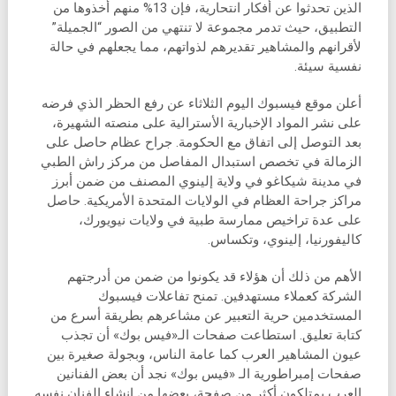
الذين تحدثوا عن أفكار انتحارية، فإن 13% منهم أخذوها من
التطبيق، حيث تدمر مجموعة لا تنتهي من الصور “الجميلة”
لأقرانهم والمشاهير تقديرهم لذواتهم، مما يجعلهم في حالة
نفسية سيئة.
أعلن موقع فيسبوك اليوم الثلاثاء عن رفع الحظر الذي فرضه
على نشر المواد الإخبارية الأسترالية على منصته الشهيرة،
بعد التوصل إلى اتفاق مع الحكومة. جراح عظام حاصل على
الزمالة في تخصص استبدال المفاصل من مركز راش الطبي
في مدينة شيكاغو في ولاية إلينوي المصنف من ضمن أبرز
مراكز جراحة العظام في الولايات المتحدة الأمريكية. حاصل
على عدة تراخيص ممارسة طبية في ولايات نيويورك،
كاليفورنيا، إلينوي، وتكساس.
الأهم من ذلك أن هؤلاء قد يكونوا من ضمن من أدرجتهم
الشركة كعملاء مستهدفين. تمنح تفاعلات فيسبوك
المستخدمين حرية التعبير عن مشاعرهم بطريقة أسرع من
كتابة تعليق. استطاعت صفحات الـ«فيس بوك» أن تجذب
عيون المشاهير العرب كما عامة الناس، وبجولة صغيرة بين
صفحات إمبراطورية الـ «فيس بوك» نجد أن بعض الفنانين
العرب يمتلكون أكثر من صفحة، بعضها من إنشاء الفنان نفسه