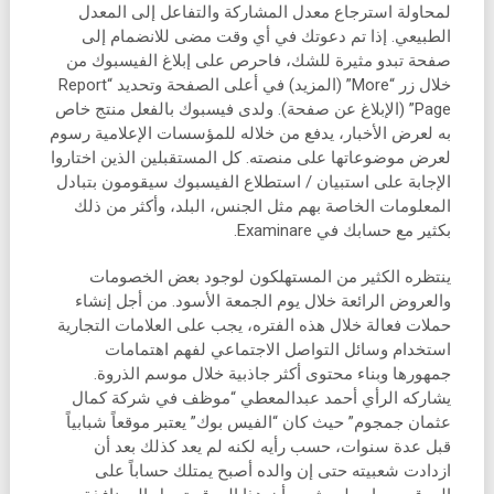
لمحاولة استرجاع معدل المشاركة والتفاعل إلى المعدل
الطبيعي. إذا تم دعوتك في أي وقت مضى للانضمام إلى
صفحة تبدو مثيرة للشك، فاحرص على إبلاغ الفيسبوك من
خلال زر “More” (المزيد) في أعلى الصفحة وتحديد “Report
Page” (الإبلاغ عن صفحة). ولدى فيسبوك بالفعل منتج خاص
به لعرض الأخبار، يدفع من خلاله للمؤسسات الإعلامية رسوم
لعرض موضوعاتها على منصته. كل المستقبلين الذين اختاروا
الإجابة على استبيان / استطلاع الفيسبوك سيقومون بتبادل
المعلومات الخاصة بهم مثل الجنس، البلد، وأكثر من ذلك
بكثير مع حسابك في Examinare.
ينتظره الكثير من المستهلكون لوجود بعض الخصومات
والعروض الرائعة خلال يوم الجمعة الأسود. من أجل إنشاء
حملات فعالة خلال هذه الفتره، يجب على العلامات التجارية
استخدام وسائل التواصل الاجتماعي لفهم اهتمامات
جمهورها وبناء محتوى أكثر جاذبية خلال موسم الذروة.
يشاركه الرأي أحمد عبدالمعطي “موظف في شركة كمال
عثمان جمجوم” حيث كان “الفيس بوك” يعتبر موقعاً شبابياً
قبل عدة سنوات، حسب رأيه لكنه لم يعد كذلك بعد أن
ازدادت شعبيته حتى إن والده أصبح يمتلك حساباً على