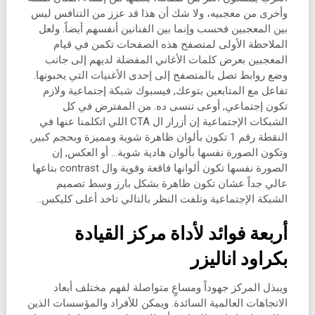
وأخرى من معجبيه، ولا شك أن هذا قد عزز من التنافس ليس
بين المعجبين فحسب وإنما بين الفنانين أنفسهم أيضاً. ولعل
الملاحظة الأولى لمتصفح هذه الصفحات تكمن في قيام
المعجبين بعرض كلمات الأغاني المفضلة لديهم إلى جانب
وضع روابط تصل بالمتصفح إلى إحدى الأغنيات التي يحبونها.
تفاعل مع المتابعين بتوعك, فيسبوك شبكة إجتماعية ولازم
تكون إجتماعي, أوعى تنسى ده. من المفترض في كل
الشبكات الإجتماعية إن أزرار ال CTA اللي اتكلمنا عنها في
النقطة رقم 1 تكون بألوان ظاهرة شوية ومميزة وبحجم كبير,
وتكون الصورة نفسها بألوان هادية شوية… أو العكس, إن
الصورة نفسها تكون ألوانها فاقعة وقوية وال contrast بتاعها
عالي جداً عشان تكون ظاهرة بشكل بارز وسط تصميم
الشبكة الإجتماعية وتلفت النظر بالتالي تاخد أعلى كليكس..
أربعة فوائد لأداة مركز القيادة
بكراود اناليزر
ويبذل المركز جهوداً ومساعٍ متواصلة لفهم مختلف أبعاد
الاتجاهات العالمية السائدة. ويمكن للأفراد والمؤسسات الذين