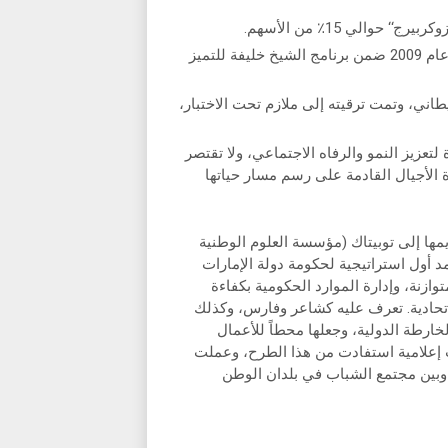
تم إطلاق جائزة محمد بن راشد للأداء الحكومي المتميز في عام 2009 ضمن برنامج الشيخ خليفة للتميز
طاني، وتمت ترقيته إلى ملازم تحت الاختبار،
تعزيز النمو والرفاه الاجتماعي، ولا تقتصر
الأجيال القادمة على رسم مسار حياتها
 والتطوير تم تقديمها إلى توبيتاك (مؤسسة العلوم الوطنية
 أبريل 2007، أطلق الشيخ محمد أول استراتيجية لحكومة دولة الإمارات
وازنة، وإدارة الموارد الحكومية بكفاءة
اتحادية. تعرف عليه كشاعر وفارس، وكذلك
خارطة الدولية، وجعلها محطاً للأعمال
إعلامية استفادت من هذا الطرح، وعملت
 وبين مجتمع الشباب في بلدان الوطن