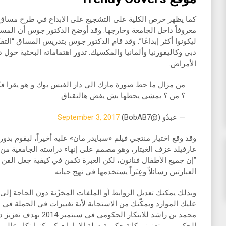
كما يظهر حرص الكلية على التشجيع على الابداع في طرح مساق “ا
معروفاً داخل الجامعة وخارجها. وقد أوضح الدكتور جوس أن المساق
ليكونوا أكثر إبداعًا”. وقد قام الدكتور جوس بتدريس المساق “الت
دبي وكاليفورنيا وألمانيا والمكسيك. تدور اهتماماته البحثية حول دو
الأمراض.
من مزال ما حط صورة مارك الي دار الفيس بوك و هو يقرا فكت
؟ من ؟ يمشي يحطها بش يفض هالنقناق
— عبدُو (@BobAB7)
September 3, 2017
وقد وقع اختيار منتجي فيلم «سبايدر مان» عليه أخيراً، ليقوم بدور 
غارفيلد عزف الغيتار، وهو مصمم على إنهاء دراسته الجامعية من ج
”إن جميع الأطفال فنانون، لكن العبرة تكمن في كيفية جعل الفن يك
العبارتين رسائلاً وعِبَراً يستخدمها في نهج حياته.
وبذلك يمكنك تعديل الروابط أو الملفات المخزّنة دون الحاجة إلى إ
عليك الموارد ويمكّنك من الاستجابة لأية تغييرات في الحملة ف
محمد بن راشد للابتكار الحك