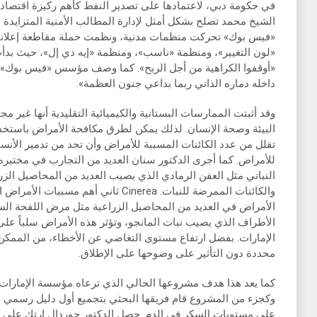
في حكومة دبي، لاعتمادها على تصدير النفط كأهم ركيزة اقتصاد
الشيخ محمد تصلح بشكل أمثل لإدارة المطالب الأمنية المتزايدة ف
«فيس بوك» تحركت منظمات مدنية، ونظمت حملة مقاطعة إعلاني
«أوقفوا الكراهية من أجل الربح». كما وصف مؤسس «فيس بوك» 
داخله دماره الذاتي ربما بداعي جنون العظمة».
وقد أثبتت الممارسات البستانية والكيميائية التقليدية أنها غير م
البيئة وصحة الإنسان. لذلك يمكن لطرق مكافحة الأمراض باستخدام
تقلل من عدد الكائنات المسببة للأمراض وأن تحد من تدمير الأنسجة 
للأمراض. كما أجرى الدكتور سنان العديد من التجارب في مختبر
النباتي مثل العفن الرمادي الذي يصيب العديد من المحاصيل الز
والكائنات الممرضة للنبات. Cinerea ثاني 
الأمراض في العديد من المحاصيل الزراعية مثل مرض اللفحة ا
الأطراف الذي يصيب نبات المانجو، وتؤثر هذه الأمراض سلباً على 
الإمارات. بفضل ارتفاع مستوى التغاضي عن الأخطاء، من الممكن 
محددة دون التأثير على وضوحها على الإطلاق.
كما يعد هذا هدف مشروعها الحالي الذي ترعاه مؤسسة الإمارات 
وكجزء من المشروع قام فريقها البحثي بتجميع أول دليل رسمي لمكو
على مستويات السكر في الدم. حصل الدكتور جوردال إرتك على العد