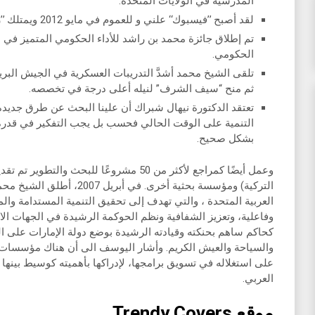
المدرسية في الولايات المتحدة.
لقد أصبح ’’فيسبوك‘‘ علني و للعموم في مايو 2012 ويمتلك ’’زوكربيرج‘‘ حوالي 15٪ من الأسهم.
الحكومي.
تلقى الشيخ محمد أشدَّ التدريبات العسكرية في الجيش البري
ثم منح “سيف الشرف” لنيله أعلى درجة في تخصصه.
تعتقد الدكتورة نيهال شبراك أن علينا البحث عن طرق جديدة ل
التنمية على الوقت الحالي فحسب بل يجب التفكير في قدرة 
بشكل صحيح.
وعمل أيضًا كمراجع لأكثر من 50 مشروعًا للبحث
التركية) ومؤسسة بحثية أخرى. في
العربية المتحدة ، والتي تهدف إلى تحقيق التنمية المستدامة والمت
وفاعلية، وتعزيز الشفافية ونظم الحوكمة الرشيدة في الجهات ال
كحاكم ساهم بحنكته وقيادته الرشيدة بوضع دولة الإمارات على ال
والسياحة والعيش الكريم. وأشار اليوسف الى أن هناك مؤسسات 
على استغلاله في تسويق برامجها، لإدراكها بأهميته كوسيط بينها
العربي.
موقع Trendy Covers