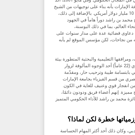
الحكومي، وتعزيز مكانة حكومة دولة الإمارات كمركز ابتكار عالمي في المجال الحكومي. وفي مايو 2001، أكد
لإمارات بأنه بناء على توجيهات من الشيخ
محمد، تعتزم دولة الإمارات شراء 60 هيكلاً جديداً للطائرات بقيمة 10 مليار دولار أمريكي. بالإضافة إلى ذلك،
محمد بن راشد دوراً هاماً في الجهود
حاء العالم، بما في ذلك البوسنة،
 دعاوى قضائية عدة على مدار سنوات على
ن نجاحات، لكن مؤسس الموقع لم يأبه
ومرافقها التعليمية والبحثية المتطورة بيئة
ملهمة للعيش والعمل والدراسة والاستمتاع.” عوشة صلاح الحميري (22 عاماً) أحد الوجوه المألوفة لزوار
عالمي بابتسامة طيبة وترحيب حار، ومقدّمة
صري من قسم الفيزياء بجامعة الإمارات
ن انفجار قوي وعنيف للغاية في الكون.
 مميزة. إنهم أعضاء فريق ودودون دائمًا،
ائزة محمد بن راشد للأداء الحكومي المتميز
ياتها خطرة لكن لماذا؟
دبي، وكان ذلك أحد أكثر المهام الحساسة