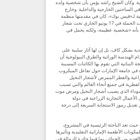
ية. وكان الشيخ راشد يؤمن بأن شخصية ولده
ي الساحتين الخارجية والداخلية. وخارج
ة لـ«فيس بوك»، كان في مقدمتها منظمة
«لون التغيير»، ومنظمة «ناسب»، ومنظمة «إيه دي إل»، حيث بدأت الحملة في 17 يونيو الجاري تحت شعار
بأنه «شخصية عظيمة، ولكنه يحمل في
جدية بشكل كاف، بل إن لها آثار سلبية على
 الهندسة الوراثية والطرق البيولوجية أن
النباتية التي تقوم بها الكائنات المسببة
ه في جامعة الإمارات حول تفاعل الميكروب
راعية والفطر الممرض لأشجار النخيل
أهم مسببات الأمراض الفطرية في جميع أنحاء العالم والتي تسبب
لسوداء الذي يصيب أشجار النخيل ومرض موت
الأعمال التجارية الزراعية في دولة
تعديل رموز الاستجابة السريعة إلى درجة
حيث تعد الباحثة الرئيسية في المشروع،
نات الأطعمة الإماراتية التقليدية وتأثيرها
يد من الجوائز، بما فيها جائزة الزمالة في