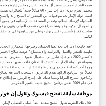
سمو الشيخ أحمد بن سعيد آل مكتوم، رئيس مجلس إدارة مجموعة ا
لعبت دولة الإمارات، بتوجيهات من المغفور له الشيخ زايد،والشيخ 
المبذولة لإرساء السلام، وتقديم المساعدات الإنسانية في جميع أن
والصومال، وكوسوفو. ينشأ صراع في منتصف الفيلم، ينتهي برفع
صاحب فكرة تأسيس «فيس بوك» وعلى من ساهموا في ما حققه م
لذلك.
“تعد جامعة الإمارات بحدائقها الجميلة، وصرحها المعماري الحديث، 
«إكسبو 2020 دبي»، إذ تبادر إلى استقبال ضيوف المعرض ال
بسيطة عن دولة الإمارات. اكتشف الباحثان عاقب معين و صالح ن
وهما أحد أعضاء فريق دولي من علماء الفلك انبعاث طاقة هائلة م
فضلاً عن البرنامج الرائع، يقدم لك فريق الاستجابة السريعة نصائح
ومُتاحون لشرح المزايا ومساعدتك على إنتاج الرموز. تم إطلاق ج
في عام 2009 ضمن برنامج الشيخ خليفة للتميز الحكومي.
موظفة سابقة تفضح فيسبوك وتقول إن خوارزم
خلال تلك الفترة، تناول الشيخ محمد أيضاً الملف النفطي لإمارة 