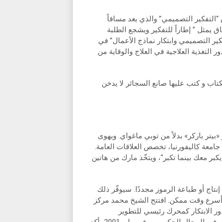
لتفكير التصميمي” والذي يعد مساقاً
 يمثل ” إطاراً للتفكير ويشجع الطلبة
فكير التصميمي وابتكار نماذج الأعمال” في
ر التغذية العلاجية في العلاج والوقاية من
اب و كتب عليها صانع السجائر لا يدخن
«بيتر باركر» بدلاً من توبي ماغواي. ويهوى
امعة كاليفورنيا، تخصص العلاقات العامة.
بر معك بينما تكبر“، ويتخّذ مارك من هاتين
نتاج أو طباعة الرموز مجددًا. سيوفّر ذلك
ي أسرع وقت ممكن. افتتح الشيخ محمد مركز
ومي في سبتمبر 2014 بهدف تعزيز دور الابتكار كمحرك رئيسي للتطوير