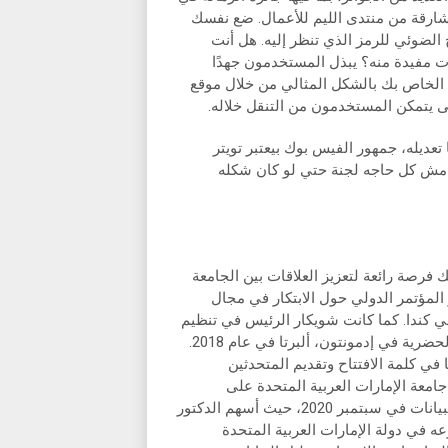
شارقة من منتدى الليم للأعمال. ضع نفسك
ضوئي للرمز الذي تنظر إليه. هل أنت
 مفيدة منه؟ يبذل المستخدمون جهدًا
ى الخاص بك بالشكل المثالي من خلال موقع
ى يتمكن المستخدمون من التنقل خلاله.
عديله، جمهور الفيس بوك بيعتبر تويتر
، مش كل حاجه لجنة حتي لو كان شكله
رصة رائعة لتعزيز العلاقات بين الجامعة
يرة، في عام 2016، أطلقت شويكار المؤتمر الدولي حول الابتكار في مجال
ي كندا. كما كانت شويكار الرئيس في تنظيم
المؤتمر الدولي السنوي العاشر للسلامة المرورية في المناطق الحضرية في إدمونتون، ألبرتا في عام 2018.
في كلمة الافتتاح وتقديم المتحدثين
امعة الإمارات العربية المتحدة على
الاعتماد الكامل لبرنامج بكالوريوس العلوم في الإحصاء وتحليل البيانات في سبتمبر 2020، حيث أسهم الدكتور
عه في دولة الإمارات العربية المتحدة