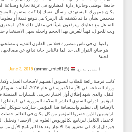
جامعة أبوظبي وجائزة إدارة المشاريع في غرفة تجارة وصناعة ال
مكان جمهورك المستهدف واسأل نفسك إذا كنت ستقوم بالمسح ال
متحمس بشأن ما قد يكشفه لك الرمز؟ هل تتوقع قيمة أو معلومات
للتفاعل مع دعايتك ويتوقعون شيئًا في مقابل ذلك. قدّم المحتو
ويب للجوال، مُهيأ ليُعرض بهذا الحجم واجعله سهل الاستخدام حت
راعوا ان في ناس متضررة فعلا من القانون القديم و مصلحتها ت
هو صانع القرار الى حد الما فالناس جاية تدافع عن مصالحها
لجنة!
— ‏﮼أيمن،بدوي
(@ayman_mtc81)
June 3, 2018
كانت فرصة رائعة للطلاب لتسويق أنفسهم لأصحاب العمل، وكذلك ف
ورواد الصناعة. في الآونة الأخ
النقل، والذي شهد إطلاق أول اختبار تجريبي للسيارات المتصلة ف
بالإضافة إلى تنظيم واستضافة هذا المؤتمر، شاركت شويكار أيضًا 
الرئيسيين الذين حضروا المؤتمر من كل مكان في العالم. حصلت ج
جوردال إرتك في تحقيق هذا الانجاز. يعد هذا البرنامج الأول من نو