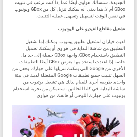
الجديدة، ستسألك هواوي أيضًا عما إذا كنت ترغب في تثبيت
GBox أم لا. هذا يعني أنه يمكنك تنزيل كل من GBox ويوتيوب
في نفس الوقت لتسهيل وتسهيل عملية التثبيت.
تشغيل مقاطع الفيديو على اليوتيوب
لديك خياران لتشغيل تطبيق يوتيوب. يمكنك إما تشغيل
التطبيق من شاشة البداية في هواوي أو يمكنك تحميل
التطبيق باستخدام GBox. واجهة GBox جميلة إلى حد ما،
خاصة إذا اعتدت استخدامها. يعرض GBox أيضًا التطبيقات
الأخرى من Google التي يمكنك تنزيلها على جهازك. يجعل من
السهل تثبيت جميع تطبيقات Google المفضلة لديك في بيئة
واحدة. طريقة أخرى للقيام بذلك هي تشغيل يوتيوب من
شاشة البداية. في كلتا الحالتين، ستتمكن من تجربة استخدام
يوتيوب على جهازك اللوحي أو هاتفك من هواوي.