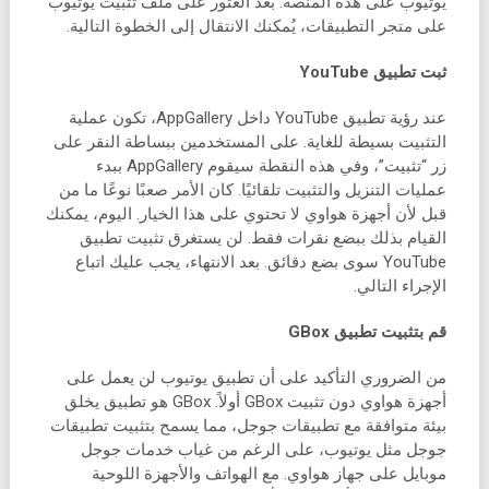
يوتيوب على هذه المنصة. بعد العثور على ملف تثبيت يوتيوب
على متجر التطبيقات، يُمكنك الانتقال إلى الخطوة التالية.
ثبت تطبيق YouTube
عند رؤية تطبيق YouTube داخل AppGallery، تكون عملية
التثبيت بسيطة للغاية. على المستخدمين ببساطة النقر على
زر “تثبيت”، وفي هذه النقطة سيقوم AppGallery ببدء
عمليات التنزيل والتثبيت تلقائيًا. كان الأمر صعبًا نوعًا ما من
قبل لأن أجهزة هواوي لا تحتوي على هذا الخيار. اليوم، يمكنك
القيام بذلك ببضع نقرات فقط. لن يستغرق تثبيت تطبيق
YouTube سوى بضع دقائق. بعد الانتهاء، يجب عليك اتباع
الإجراء التالي.
قم بتثبيت تطبيق GBox
من الضروري التأكيد على أن تطبيق يوتيوب لن يعمل على
أجهزة هواوي دون تثبيت GBox أولاً. GBox هو تطبيق يخلق
بيئة متوافقة مع تطبيقات جوجل، مما يسمح بتثبيت تطبيقات
جوجل مثل يوتيوب، على الرغم من غياب خدمات جوجل
موبايل على جهاز هواوي. مع الهواتف والأجهزة اللوحية