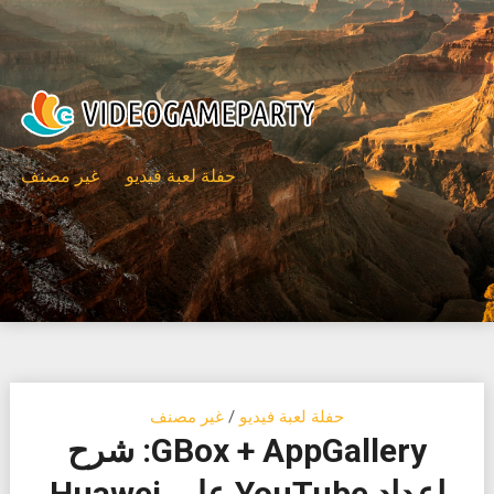
Ski
t
conten
حفلة لعبة فيديو
غير مصنف
حفلة لعبة فيديو
/
غير مصنف
GBox + AppGallery: شرح
إعداد YouTube على Huawei