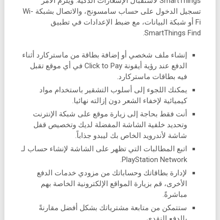
SmartThings لاستقبال الإشعارات الذكية. ويلزم الأمر
تسجيل الدخول على حساب سامسونج، والاتصال بشبكة Wi-
Fi أو شبكة البيانات، مع ضبط الإعدادات في تطبيق
SmartThings Find.
إنشاء ملف شخصي أو إضافة بطاقة من ماستركارد أثناء
الدفع عند رؤية أيقونة Click to Pay في أي موقع تقبل
فيه بطاقات ماستركارد.
يمكنك اللجوء إلى أسلوب التشقير باستخدام مواد
كيميائية لإخفاء الشعر دون إزالته نهائيا.
أنت فقط بحاجة إلى زيارة موقع على شبكة الإنترنت
وتحديد خلفية الشاشة المفضلة لديك وتخصيص قفل
شاشة لأندرويد الخاص بك ليبدو جذاباً.
اتبع المطالبات التي تظهر على الشاشة لإنشاء حساب لـ
PlayStation Network.
لإدارة بطاقاتك وحساباتك من مزودي خدمات الدفع
الأخرى، قم بزيارة المواقع الإلكترونية الخاصة بهم
مباشرةً.
ستتمكن من متابعة مشترياتك بشكل أفضل مقارنةً
بالدفع النقدي.