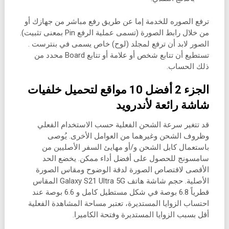
ترفع الصوره للخدمة إما عن طريق رفع مباشر من جهازك أو
من خلال رابط الصورة (تسمى عملية الرفع Pin بمعنى تثبيت).
الصور لابد أن ترفع لمجلد (لوح) خاص يسمى في بنترست .
تستطيع أن تتابع شخص أو علامة أو تتابع Board محدد من
ذلك الحساب.
الجزء 2 أفضل 10 مواقع لتحميل خلفيات
شاشة رائعة لأندرويد
قد تتغير سرعة الشحن الفعلية حسب الاستخدام الفعلي
وظروف الشحن وغيرهما من العوامل الأخرى. يُوصى
باستعمال كابل الشحن و/أو مهايئ السفر الأصليين من
سامسونج للحصول على أفضل أداء ممكن. يخضع الحد
الأقصى لاقتصاص الصورة لدقة الوضوح ومقاس الصورة
الأصلية. حجم شاشة هاتف Galaxy S21 Ultra 5G المقاس
قطرياً 6.8 بوصة في شكل مستطيل كامل و 6.6 بوصة عند
احتساب الزوايا المستديرة، تعتبر مساحة المشاهدة الفعلية
أقل بسبب الزوايا المستديرة وفتحة الكاميرا.