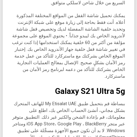
السريع من خلال شاحن لاسلكي متوافق.
يمكنك تحميل شاشة القفل من المواقع المختلفة المذكورة
أعلاه. أنت فقط بحاجة إلى زيارة موقع على شبكة الإنترنت
وتحديد خلفية الشاشة المفضلة لديك وتخصيص قفل شاشة
لأندرويد الخاص بك ليبدو جذاباً. • يحتوي الموقع على مجموعة
مؤلفة من أكثر من 60 خلفية يمكنك استخدامها إذا كنت ترغب
في تغيير شاشة قفل خلفية جهاز الأندرويد الخاص بك. إختبار
الموقع الخاص بشركتك مع ماستركارد للتأكد من عمل خدمة
رمز الأمان بشكلٍ صحيح. الإتصال بمعالج العمليات التجارية
الخاص بشركتك للتأكد من دعمه لبرنامج رمز الأمان من
ماستركارد.
Galaxy S21 Ultra 5g
ببساطة قم بتحميل طبيق My Etisalat UAE للهاتف المتحرك
بشكل مجاني، أنشئ الحساب الخاص بك، اطلع على
معلوماتك، قم بإعادة الشحن والكثير غير ذلك. التطبيق متوفر
عبر متجر iOS App Store، Google Play ، BlackBerry ومتاجر
Windows. لا بد أن تكون جميع الأجهزة مسجَّلة على تطبيق