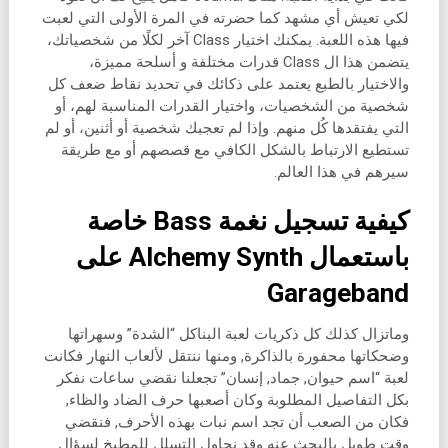
لكي تعيش أي مشهد كما حضرته في المرة الأولى التي لعبت
فيها هذه اللعبة. يمكنك اختيار Class آخر لكلًا من شخصياتك،
يتضمن هذا ال Class قدرات مختلفة و أسلحة مميزة،
والاختيار بالطبع يعتمد على ذكائك في تحديد نقاط ضعف كل
شخصية من الشخصيات، واختيار القدرات المناسبة لهم، أو
التي يفتقدها كُل منهم. وإذا لم تعجبك شخصية أو أثنين، أو لم
تستطيع الارتباط بالشكل الكافي مع قصصهم أو مع طريقة
سيرهم في هذا العالم.
كيفية تسجيل نغمة Bass خاصة
باستعمال Alchemy Synth على
Garageband
وماتزال كذلك كل ذكريات لعبة البناكل “الشدة” وسهراتها
وضحكاتها محفورة بالذاكرة, ومنها ننتقل لألعاب النهار فكانت
لعبة “اسم حيوان, جماد, إنسان” تجعلنا نقضي ساعات نفكر
بكل التفاصيل المطلوبة وكان أصعبها حرف الضاد والظاء,
فكان من الصعب أن تجد اسم نبات بهذه الأحرف, فنقضي
وقت طويل بالبحث عنه وقد نحاول التسلل للمطبخ لسؤال