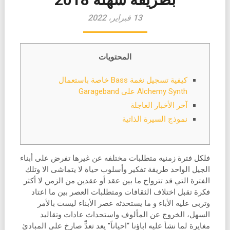
13 فبراير، 2022
المحتويات
كيفية تسجيل نغمة Bass خاصة باستعمال
Alchemy Synth على Garageband
آخر الأخبار العاجلة
نموذج السيرة الذاتية
فلكل فترة زمنيه متطلبات مختلفه عن غيرها تفرض على أبناء
الجيل الواحد طريقة تفكير وأسلوب حياة لا يتماشى الا وتلك
الفترة التي قد تترواح ما بين عقد أو عقدين من الزمن لا أكثر.
فكرة تقبل اختلاف الثقافات ومتطلبات العصر بين ما اعتاد
وتربى عليه الأباء و ما يستحدثه عصر الأبناء ليست بالأمر
السهل، الخروج عن المألوف واستحداث عادات وتقاليد
مغايرة لما نشأ عليه اباؤنا “احياناً” يعد تعدٍّ صارخ على المبادئ