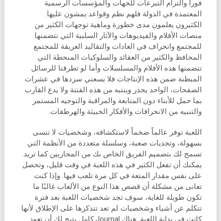
فوراً والتزام التبرعات للجهات والمؤسسات الرسمية
المعتمدة في الدولة فلهم نظم وقواعد يمشون عليها.
الكثيرون يعلمون مدى خطورة وماهية توجهات الكثير من
منصات الأفلام والفيديوهات والآثار السلبية التي تتضمنها
للمجتمع وانحراف في العادات والتقاليد العريقة للمجتمع
المحافظ والكثير من العقائد والسلوكيات المنحطة التي
تتضمنها هذه الأفلام والمسلسلات وأما لو تطرقنا للرسائل
المبطنة ضمن هذه الإنتاجات فلا يسعني سردها في عشرات
الصفحات، الواحد يحذر وينتبه من هذه الفتنة ولا يدع القارب
بما حمل للأبناء دون المتابعة والمراقبة والتوجيه المستمر
والتنبيه من الانحرافات والأفكار الخبيثة والهرطقات.
اللعبة توفر عالماً ضخماً لاستكشافه، وشخصيات لا تنسى
بسهولة، وتحديات صعبة، وسلسلة متعددة من الأنظمة التي
تسمح لك بتصميم الفريق الخاص بك من المحاربين كما تريد.
يمكنك أن تفعل الكثير في هذه اللعبة في وقت قليل، وتحصل
على نفس مقدار المتعة في كل مرة تلعب فيها. وإذا كنت
تعانى من مشكلة أن قصص هذا النوع من الألعاب غالبًا ما
تكون طويلة للغاية، سوف تجد شخصيات اللعبة بعد فترة
تتكلم عن أشياء وشخصيات لم تعد تتذكرها على الإطلاق لأنها
كانت في بداية اللعبة. هناك Journal كامل يتيح لك أن تعود