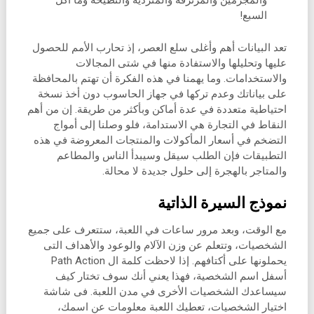
والمجرمين والمرتزقة والمتردية والنطيحة وما أكل
السبع!
تعد البيانات أهم وأغلى سلع العصر، إذ تحارب الأمم للحصول
عليها وتحليلها والاستفادة منها في شتى المجالات
والاستخدامات. وما يهمنا في هذه الفكرة أن تهتم بالمحافظة
على بياناتك وعدم تركها في جهاز الحاسوب دون أخذ نسخة
احتياطية متعددة في عدة أماكن وبأكثر من طريقة. إن من أهم
النقاط في التجارة هي الاستدامة، فلو وصلنا إلى أمواج
التضخم في أسعار المأكولات والمنتجات المعروضة في هذه
التطبيقات فإن الطلب سيقل وسيبدأ الناس والمطاعم
والمتاجر بالهجرة إلى حلول جديدة لا محالة.
نموذج السيرة الذاتية
مع الوقت، وبعد مرور ساعات في اللعبة، ستتعرف على جميع
الشخصيات، وتتعلم عن وزن الآلام والوعود والأهداف التى
يحملونها على أكتافهم. إذا لاحظت كلمة ال Path Action
أسفل اسم الشخصية، فهذا يعني أنك سوف تختار كيف
سيساعدك الشخصيات الأخرى في مدن اللعبة. فى شاشة
اختيار الشخصيات، تعطيك اللعبة معلومات عن اسمك،