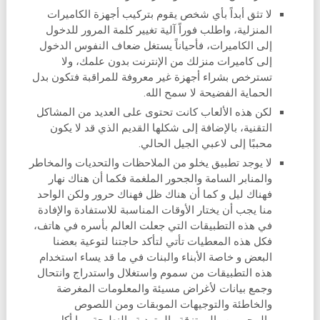
لا تثق أبداً بأي شخص يقوم بتركيب أجهزة الكاميرات
المنزلية، واطلب فوراً آلية تغيير كلمة المرور للدخول
إلى الكاميرات، فأحياناً يستغل ضعاف النفوس الدخول
إلى كاميرات منزلك من الإنترنت بدون علمك، ولا
تسترخص بشراء أجهزة غير معروفة للمراقبة فتكون بدل
الحماية الفضيحة لا سمح الله.
لكن هذه الألعاب كانت تحتوى على العديد من المشاكل
التقنية، بالإضافة إلى شكلها القديم الذي قد لا يكون
محببًا إلى لاعبي الجيل الحالي.
لا يوجد تطبيق يخلو من الملاحظات والتحديات والمخاطر
والمنابر السامة والجحور الملغمة فكما أن هناك نهار
فهناك ليل و كما أن هناك ظل فهناك حرور ولكن الواحد
منا يجب أن يختار الأوقات المناسبة للاستفادة والإفادة
في هذه التطبيقات التي جعلت العالم بأسره في هاتف،
فكل هذه المعطيات تأتي لتأكد حاجتنا لتوعية بعضنا
البعض و خاصة الأبناء والبنات في ما قد يساء استخدام
هذه التطبيقات من سموم واستغلال واستدراج وانتحال
وجمع بيانات لأغراض مسيئة والمعلومات المغرضة
والخاطئة والتوجيهات الموبقات ومن اللصوص