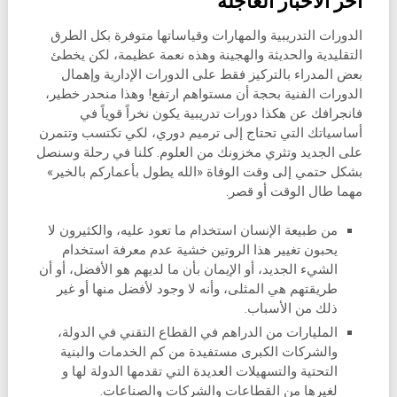
آخر الأخبار العاجلة
الدورات التدريبية والمهارات وقياساتها متوفرة بكل الطرق
التقليدية والحديثة والهجينة وهذه نعمة عظيمة، لكن يخطئ
بعض المدراء بالتركيز فقط على الدورات الإدارية وإهمال
الدورات الفنية بحجة أن مستواهم ارتفع! وهذا منحدر خطير،
فانجرافك عن هكذا دورات تدريبية يكون نخراً قوياً في
أساسياتك التي تحتاج إلى ترميم دوري، لكي تكتسب وتتمرن
على الجديد وتثري مخزونك من العلوم. كلنا في رحلة وسنصل
بشكل حتمي إلى وقت الوفاة «الله يطول بأعماركم بالخير»
مهما طال الوقت أو قصر.
من طبيعة الإنسان استخدام ما تعود عليه، والكثيرون لا
يحبون تغيير هذا الروتين خشية عدم معرفة استخدام
الشيء الجديد، أو الإيمان بأن ما لديهم هو الأفضل، أو أن
طريقتهم هي المثلى، وأنه لا وجود لأفضل منها أو غير
ذلك من الأسباب.
المليارات من الدراهم في القطاع التقني في الدولة،
والشركات الكبرى مستفيدة من كم الخدمات والبنية
التحتية والتسهيلات العديدة التي تقدمها الدولة لها و
لغيرها من القطاعات والشركات والصناعات.