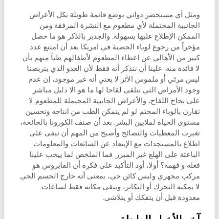
ومثل أي مستحضر دوائي يوضع قائمة طويلة بكل الأعراض
الجانبية المحتملة لأي مطعوم مع النشرة المرفقة ومن
الممكن الإطلاع عليها بسهولة. والجدير بالذكر هو ما حصل
مؤخراً من رجوع لوباء الحصبة في امريكا بعد أن امتنع عدد
كبير من الأهالي عن اعطاء المطعوم لأطفالهم ظناً منهم بأن
لا فائدة منه. علينا أن نتذكر أنه فقط لأن العدو الذي يتربصنا
ليس مرئي أو ملموس الأثر لا يعني أنه غير موجود، إن عدم
وجود الأمراض التي نتلقى لقاحا لها ما هو الا دليل مباشر
على نجاح اللقاح، والأعراض الجانبية المحتملة للمطعوم لا
تقارن بالوباء المحتم لو لم يتمكن الطب من انتاجه وتحسين
مستوى الحياة لملايين البشر. بعد أن صنف الكورونا بالجائحة،
تغيرت المعطيات والنصائح وأصبح من المهم أن نبقى على
اطلاع بالمستجدات مع الإبتعاد عن الشائعات والمعلومات
الباعثة على الهلع غير المبرر. فما الملخص لما ييجب علينا
فعله و فهمه؟ أولا، أود التأكيد على فكرة أن الفايروس هو
مركب مجهري وليس كائن حي، بمعنى أنه خارج الجسم الحي
لا يمكنه التحرك أو التكاثر، ويبقى مكانه فقط لساعات
معدودة قبل أن يتفكك أو يتلاشى.