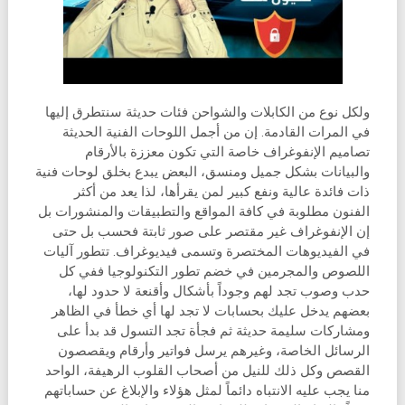
ولكل نوع من الكابلات والشواحن فئات حديثة سنتطرق إليها
في المرات القادمة. إن من أجمل اللوحات الفنية الحديثة
تصاميم الإنفوغراف خاصة التي تكون معززة بالأرقام
والبيانات بشكل جميل ومنسق، البعض يبدع بخلق لوحات فنية
ذات فائدة عالية ونفع كبير لمن يقرأها، لذا يعد من أكثر
الفنون مطلوبة في كافة المواقع والتطبيقات والمنشورات بل
إن الإنفوغراف غير مقتصر على صور ثابتة فحسب بل حتى
في الفيديوهات المختصرة وتسمى فيديوغراف. تتطور آليات
اللصوص والمجرمين في خضم تطور التكنولوجيا ففي كل
حدب وصوب تجد لهم وجوداً بأشكال وأقنعة لا حدود لها،
بعضهم يدخل عليك بحسابات لا تجد لها أي خطأ في الظاهر
ومشاركات سليمة حديثة ثم فجأة تجد التسول قد بدأ على
الرسائل الخاصة، وغيرهم يرسل فواتير وأرقام ويقصصون
القصص وكل ذلك للنيل من أصحاب القلوب الرهيفة، الواحد
منا يجب عليه الانتباه دائماً لمثل هؤلاء والإبلاغ عن حساباتهم