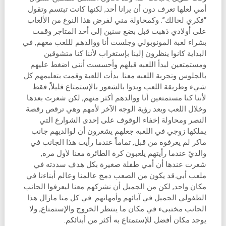
أمي لعلها تعرف دون أن يرانا أحد, لكنها كانت تبتسم وتقول
“فكري لحالك”. وكمحاولة مني لفرض هذا النوع من الألعاب
على أولادي ذهبت قبل بضع سنين إلى أحد المتاجر وقمت
بشراء لعبة المونوبولي وجلست أنا ووالدهم لللعب معهم, في
البداية كانوا ينظرون إلينا بإستغراب لأننا كنا متشوقين
ومستمتعين لبدأ اللعبه قبلهم وأحسست أنني اضغط عليهم
بالجلوس وتجربة اللعبه معنا. بدأت اللعبة وقمت بتعليمهم كل
شيء وطريقة اللعب وبدؤا بالشعور بالإستمتاع قليلاً, فقط
لأننا كنا مستمتعين أنا ووالدهم أكثر منهم, لكن شعرت بعدها
وخلال اللعب وبعد رؤية الوجه الآخر لأمهم وهي ترقص رقصة
النصر ومحاولة إخفاء الوقوف على إحدى الشوارع التي
يملكها زوجي في اللعبه جعلهم يشعرون أن لوالديهم جانب
ماكر لم يعرفوه من قبل, تماماً عندما رأيت هذا الجانب في
والديّ عندما رأيتهم يلعبون كرة الطائرة معنا لأول مره,
شعرت عندها أن أمي طفلة صغيرة بكل هدف سددته في
ملعب أبي.قد يكون من الصعب دمج عالمنا وعالم أبناءنا في
مكان واحد, لكن من الجميل أن نشركهم معنا ليعرفوا الجانب
الطفولي الجميل في آبائهم وأمهاتهم. في كل منا مازال هذا
الجانب مختبىء في مكان ما ينتظر الخروج والإستمتاع, ولا
يوجد مكان أفضل للإستمتاع به أكثر من أبنائكم.