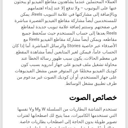
العملاء المحتملين عندما يشاهدون مقاطع الفيديو أو يبحثون
عنها على اليوتيوب – ولا تدفع إلا عند إبداء اهتمامهم.
وبالإضافة إلى مشاركتها في علامة التبويب Reels، يمكن
للمستخدمين أيضاً مشاركة مقاطع الفيديو القصيرة مباشرة
في صفحتهم. وستتم إضافة علامة تبويب جديدة لمقاطع
Reels بعدها إلى حساب المستخدم حيث ستُحفظ جميع
مقاطعه. ويمكن أيضاً مشاركة مقاطع الفيديو Reels مع
الأصدقاء عبر خاصية Stories والرسائل المباشرة. أما إذا كان
الحساب عاماً، فيمكن لغير المتابعين أيضاً مشاهدة المقطع.
في معظم الحالات، يكون سبب ظهور رسالة الخطأ عند
محاولة تشغيل ملف فيديو على جهاز أندرويد بسبب كون
كوديك الفيديو مختلفًا عن المتوفر ضمن مشغل الفيديوهات
على جهاز المستخدم، أو أن كوديك الصوت غير مدعوم من
طرف تطبيق مشغل الوسائط.
خصائص الصوت
تستخدم الشاشة البطاريات من السلسلة W وM وV نفسها
التي تستخدمها الكاميرات، مما يتيح لك اصطحابها لفترات
تصوير طويلة بدون الحاجة إلى اصطحاب بطاريات خاصة.