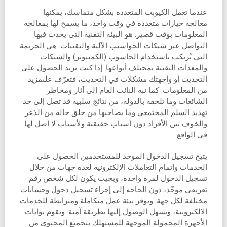
عندما تعمل الكيوبت المتعددة بشكل متماسك، يمكنها
معالجة خيارات متعددة في وقت واحد، ما يسمح لها بمعالجة
المعلومات بوقت قصير. هو البيئة التقنية التي يحدث فيها
التواصل عبر شبكات الحواسيب الآلية والتقنيات. هي الجريمة
التي تُرتكب باستخدام الحاسوب (الكمبيوتر) والشبكات
والمعدات التقنية بمختلف أنواعها. إذا كنت تريد الحصول على
التحديث أو واجهتك مشكلات في التحديث، فتعرّف علىمزيد
من المعلومات. كما نبه النائب العام إلى آثار ومخاطر
الشائعات وما تلحقه بالدولة، من نتائج سلبية قد تصل إلى حد
تهديد السلم المجتمعي وما يصاحبها من خلق حالة من الذعر
والخوف بين الأفراد دون أسباب حقيقية ولأسباب لا أصل لها
في الواقع.
يتيح تسجيل الدخول الموحد للمستخدمين الحصول على
الخدمات وإتمام التعاملات الإلكترونية لعدة جهات من خلال
تسجيل الدخول لمرة واحدة، وبحيث يكون لكل شخص رقم
تعريفي موحّد، دون الحاجة إلى إجراء تسجيل دخول وحسابات
مختلفة لكل جهة. ويوفر بيئة عمل متكاملة ومترابطة للخدمات
الالكترونية، ويسهل الوصول إليها بطريقة آمنة. وتقوم بوابات
الأجهزة المحمولة الموجهة للمستهلك بتجميع المحتوى من