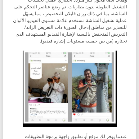
وهناك أيضًا محول تيار متردد اختياري عملي لجلسات
التشغيل الطويلة بدون بطاريات. تم وضع عناصر التحكم على
الشاشة، بما في ذلك زران قابلان للتخصيص، مما يسهّل
عملية تشغيل الشاشة. تستخدم علامة مستوى الفيديو الألوان
للتحذير من مناطق إدخال الصورة ذات التعريض الزائد/
التعريض المنخفض بالنسبة لإشارة الفيديو المستهدف الذي
تختاره (من بين خمسة مستويات إشارة فيديو).
عندما يوفر لك موقع أو تطبيق واجهة برمجة التطبيقات