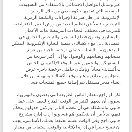
عبر وسائل التواصل الاجتماعي بالاستفادة من التسهيلات
الواسعة، التي تقدمها حكومة دبي من خلال الرخص
الإلكترونية، في ظل سرعة الإجراءات والتكلفة الرمزية
للترخيص، فضلاً عن تنظيم العديد من ورش العمل الافتراضية
للتدريب في مختلف المجالات المرتبطة بعالم الأعمال
والمشاريع. وتعاون قطاع التسجيل والترخيص التجاري في
اقتصادية دبي مع «أكشاك»، منصة التجارة الإلكترونية، ليتمكن
المبدعون من الشباب حاملي «رخصة تاجر» من عرض
منتجاتهم وبضائعهم والوصول بها إلى أكبر شريحة من
المستهلكين والجمهور عبر الموقع الإلكتروني الخاص
بـ«أكشاك» مجاناً. وبإمكان حاملي «رخصة تاجر» عرض
منتجاتهم وبضائعهم عبر موقع «أكشاك» بسهولة من خلال
إنشاء متجر مستقل يتم إضافة جميع المنتجات فيه.
لكن لو راجع معظم الناس الطريقة التي يقضون وقتهم بها،
سيرون أن لديهم الكثير من الوقت المتاح للعمل على عمل
جانبي. والمشكلة هي أن معظم الناس يتركون جدولهم يتحكَّم
فيهم، بدلاً من أن يتحكموا هُم فيه. ولو أردت إدارة مشروع
جانبي ناجح وفي الوقت نفسه تحتفظ بعملك الأساسي، يجب
أن تصبح خبيراً في إدارة الإنتاجية والوقت. ستفاجأ من مقدار