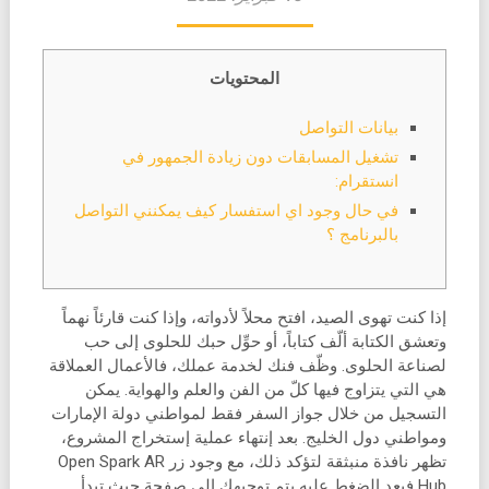
المحتويات
بيانات التواصل
تشغيل المسابقات دون زيادة الجمهور في
انستقرام:
في حال وجود اي استفسار كيف يمكنني التواصل
بالبرنامج ؟
إذا كنت تهوى الصيد، افتح محلاً لأدواته، وإذا كنت قارئاً نهماً
وتعشق الكتابة ألّف كتاباً، أو حوِّل حبك للحلوى إلى حب
لصناعة الحلوى. وظّف فنك لخدمة عملك، فالأعمال العملاقة
هي التي يتزاوج فيها كلّ من الفن والعلم والهواية. يمكن
التسجيل من خلال جواز السفر فقط لمواطني دولة الإمارات
ومواطني دول الخليج. بعد إنتهاء عملية إستخراج المشروع،
تظهر نافذة منبثقة لتؤكد ذلك، مع وجود زر Open Spark AR
Hub فبعد الضغط عليه يتم توجيهك إلى صفحة حيث تبدأ