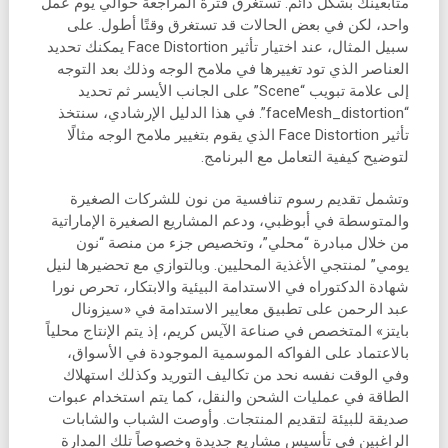
متابعينك بشكل دائم. تستغرق فترة المراجعة حوالي يوم عمل
واحد، لكن في بعض الحالات قد تستغرق وقتًا أطول. على
سبيل المثال، عند اختيار تأثير Face Distortion يمكنك تحديد
العناصر الذي تود تغييرها في ملامح الوجه وذلك بعد التوجه
إلى علامة تبويب “Scene” على الجانب الأيسر ثم تحديد
“faceMesh_distortion”. في هذا الدليل الإرشادي، سنتخذ
تأثير Face Distortion الذي يقوم بتغيير ملامح الوجه مثالًا
لتوضيح كيفية التعامل مع البرنامج.
وتشمل تقديم رسوم تنافسية من نون للشركات الصغيرة
والمتوسطة في أبوظبي، ودعم المشاريع الصغيرة الإماراتية
من خلال مبادرة “محلي”، وتخصيص جزء من منصة “نون
يومي” لمنتجي الأغذية المحليين. وبالتوازي مع تحضيرها لنيل
شهادة الدكتوراه في الاستدامة البيئية والابتكار، تحرص نورا
عبد الرحمن على تطبيق معايير الاستدامة في «سيزونال
بايتز» المتخصص في صناعة الآيس كريم، إذ يتم الإنتاج محلياً
بالاعتماد على الفواكه الموسمية الموجودة في الأسواق،
وفي الوقت نفسه نحد من تكاليف التوريد وكذلك استهلاك
الطاقة في عمليات الشحن والنقل، كما يتم استخدام عبوات
صديقة للبيئة لتقديم المنتجات. وأوصت الشباب والشابات
الراغبين في تأسيس مشاريع جديدة وخصوصاً تلك المدارة