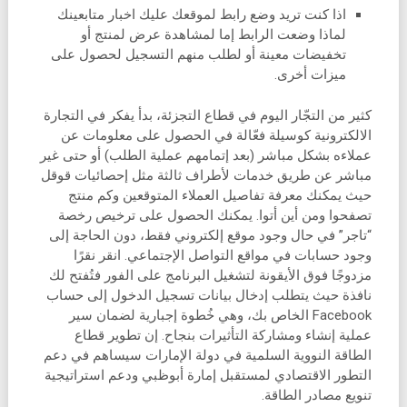
اذا كنت تريد وضع رابط لموقعك عليك اخبار متابعينك
لماذا وضعت الرابط إما لمشاهدة عرض لمنتج أو
تخفيضات معينة أو لطلب منهم التسجيل لحصول على
ميزات أخرى.
كثير من التجّار اليوم في قطاع التجزئة، بدأ يفكر في التجارة
الالكترونية كوسيلة فعّالة في الحصول على معلومات عن
عملاءه بشكل مباشر (بعد إتمامهم عملية الطلب) أو حتى غير
مباشر عن طريق خدمات لأطراف ثالثة مثل إحصائيات قوقل
حيث يمكنك معرفة تفاصيل العملاء المتوقعين وكم منتج
تصفحوا ومن أين أتوا. يمكنك الحصول على ترخيص رخصة
“تاجر” في حال وجود موقع إلكتروني فقط، دون الحاجة إلى
وجود حسابات في مواقع التواصل الإجتماعي. انقر نقرًا
مزدوجًا فوق الأيقونة لتشغيل البرنامج على الفور فتُفتح لك
نافذة حيث يتطلب إدخال بيانات تسجيل الدخول إلى حساب
Facebook الخاص بك، وهي خُطوة إجبارية لضمان سير
عملية إنشاء ومشاركة التأثيرات بنجاح. إن تطوير قطاع
الطاقة النووية السلمية في دولة الإمارات سيساهم في دعم
التطور الاقتصادي لمستقبل إمارة أبوظبي ودعم استراتيجية
تنويع مصادر الطاقة.