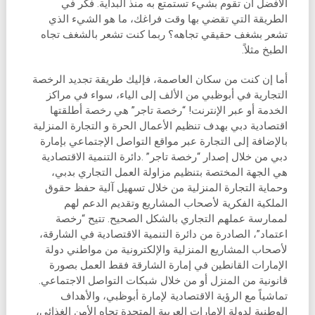
الأفضل أن تقوم بشيء تستمتع به منذ البداية. فكّر في
الطريقة التي تقضي بها وقت فراغك، ما هو الشيء الذي
تشعر بشغف حقيقي تجاهه؟ ربما كنت تشعر بالشغف تجاه
الطبخ مثلاً.
أما إن كنت من سكان العاصمة، فإليك طريقة تجديد الرخصة
التجارية في أبوظبي من الألف إلى الياء، سواء في مراكز
الخدمة أو عبر الإنترنت! “رخصة تاجر” هي رخصة أطلقتها
اقتصادية دبي بهدف تنظيم الأعمال الحرة و التجارة المنزلية
بالإضافة إلى التجارة عبر مواقع التواصل الإجتماعي بإمارة
دبي من خلال إصدار “رخصة تاجر” .دائرة التنمية الاقتصادية
هي الجهة المختصة بتنظيم مزاولة العمل التجاري بدبي،
وحماية التجارة المنزلية من خلال تسهيل آلية حفظ حقوق
الملكية الفكرية لأصحاب المشاريع وتقديم الدعم لهم
لممارسة عملهم التجاري بالشكل الصحيح. تتيح “رخصة
اعتماد”، الصادرة من دائرة التنمية الاقتصادية في الشارقة،
لأصحاب المشاريع المنزلية والإلكترونية من مواطني دولة
الإمارات القانطين في إمارة الشارقة فقط العمل بصورة
قانونية من المنزل أو من خلال شبكات التواصل الاجتماعي.
تماشياً مع الرؤية الاقتصادية لإمارة أبوظبي، والأهداف
الوطنية لدولة الإمارات العربية المتحدة تجاه الأمن الغذائي،