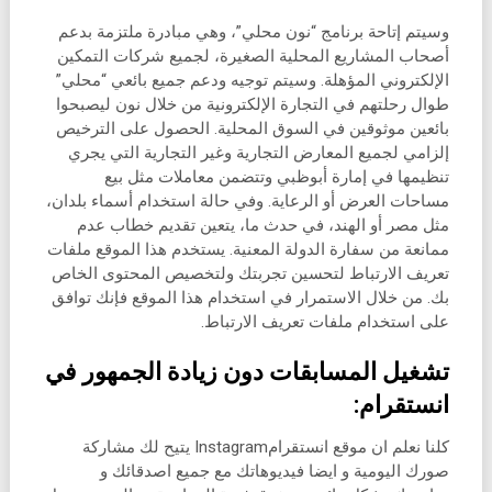
وسيتم إتاحة برنامج “نون محلي”، وهي مبادرة ملتزمة بدعم
أصحاب المشاريع المحلية الصغيرة، لجميع شركات التمكين
الإلكتروني المؤهلة. وسيتم توجيه ودعم جميع بائعي “محلي”
طوال رحلتهم في التجارة الإلكترونية من خلال نون ليصبحوا
بائعين موثوقين في السوق المحلية. الحصول على الترخيص
إلزامي لجميع المعارض التجارية وغير التجارية التي يجري
تنظيمها في إمارة أبوظبي وتتضمن معاملات مثل بيع
مساحات العرض أو الرعاية. وفي حالة استخدام أسماء بلدان،
مثل مصر أو الهند، في حدث ما، يتعين تقديم خطاب عدم
ممانعة من سفارة الدولة المعنية. يستخدم هذا الموقع ملفات
تعريف الارتباط لتحسين تجربتك ولتخصيص المحتوى الخاص
بك. من خلال الاستمرار في استخدام هذا الموقع فإنك توافق
على استخدام ملفات تعريف الارتباط.
تشغيل المسابقات دون زيادة الجمهور في
انستقرام:
كلنا نعلم ان موقع انستقرامInstagram يتيح لك مشاركة
صورك اليومية و ايضا فيديوهاتك مع جميع اصدقائك و