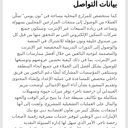
بيانات التواصل
كما ستخصص للمزارع المحلية مساحة في “نون يومي” تمكّن
العملاء من الوصول إلى منتجات المزارعين المحليين بسهولة
وتساعد في زيادة المبيعات عبر الإنترنت. وستكون جميع
شركات التمكين الإلكتروني التي تم التحقق منها من قبل كل
من صندوق خليفة ونون مؤهلة للاشتراك في المنصة
والوصول إلى الدورات التدريبية المخصصة عبر الإنترنت
والمصممة لتوجيه البائعين من خلال أفضل ممارسات البيع
عبر الإنترنت، بما في ذلك كيفية تحسين عروضهم وتوسيعها
للوصول بشكل أفضل إلى العملاء في جميع أنحاء المنطقة.
وستتلقى المؤسسات المشاركة أيضًا دعم البائعين من فريق
داخلي مخصص للمساعدة في عملية الإعداد وإنشاء المحتوى
وتقديم المشورة بشأن أداء البيع الإجمالي. أوضحت مريم
العبيدلي أن «رخصة تاجر» توفر ميزات حيوية وتسهيلات
متكاملة مع تكاليف بسيطة جداً، ما يتيح تركيز الوقت والجهد
والمال على العمليات التشغيلية للمشروع، ولفتت إلى أنها
استفادت بشكل كبير من تعاون اقتصادية دبي مع بنك
الإمارات دبي الوطني لتوفير خدمات مصرفية رقمية لأصحاب
رخصة تاجر، الأمر الذي سهل لها إدارة السيولة النقدية