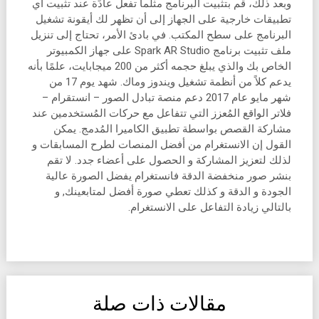
وبعد ذلك، قم بتثبيت البرنامج مثلما تفعل عادًة عند تثبيت أي
تطبيقات خارجية على الجهاز إلى أن تظهر لك أيقونة تشغيل
البرنامج على سطح المكتب. في بادئ الأمر، تحتاج إلى تنزيل
ملف تثبيت برنامج Spark AR Studio على جهاز الكمبيوتر
الخاص بك والذي يبلغ حجمه أكثر من 200 ميجابايت، علمًا بأنه
يدعم كلاً من أنظمة تشغيل ويندوز وماك. شهد يوم 17 من
شهر مايو عام 2017 دعم منصة تبادل الصور – انستقرام –
فلاتر الواقع المُعزز التي تتفاعل مع حركات المُستخدمين عند
مشاركة القصص بواسطة تطبيق الكاميرا المُدمج. يمكن
القول إن الانستغرام من أفضل المنصات لطرح المسابقات و
لذلك لتعزيز المشاركة و الحصول على أعضاء جدد. لا تقم
بنشر صور منخفضة الدقة فانستغرام يفضل الصورة عالية
الجودة و الدقة و كذلك تعطي صورة أفضل لمتابعينك, و
بالتالي زيادة التفاعل على الانستغرام.
مقالات ذات صلة