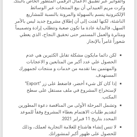
والفواتير عبر تطبيق الأعمال الرقمي المتطور الخاص بالبنك.
وكرت مريم العبيدلي أن بيع المنتجات عبر الوسائط
الإلكترونية يتسم بالسهولة والمرونة بالنسبة للمشاريع
الناشئة، لكنها لفتت إلى أن إطلاق مشروع جديد ليس بالأمر
السهل، فالبداية عادة ما تكون صعبة وتتطلب إرادة وتصميماً
ومثابرة والعمل المستمر حتى تحقيق النجاح، الذي يعطي
شعوراً غامراً بالإنجاز.
لكن دائما مايكون مشكلة تقابل الكثيرين هي عدم
الحصول علي عدد أكبر من المتابعين و الاعجابات
والمهتمين بما تقدمه من خدمات و منتجات لجمهورك
المستهدف.
إذا كان كل شيء أخضر، فاضغط على زر “Export”
لإستخراج المشروع في ملف مستقل على سطح
المكتب.
وتشمل المرحلة الأولى من المناقصة دعوة المطورين
لتقديم طلبات الاهتمام بعطاء المشروع وفقاً للموعد
المحدد بتاريخ 11 فبراير 2021.
لا تنس إنشاء هاشتاع للعلامة التجارية لعملك، وذلك
للحصول على ظهور أكبر لمنشوراتك.