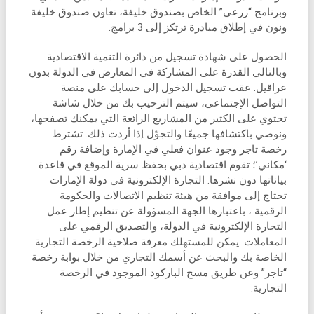
وبرنامج “زرعي” الخاص بصندوق خليفة، تعاون صندوق خليفة
ونون في إطلاق مبادرة ترتكز إلى 3 برامج.
الحصول على شهادة تسجيل من دائرة التنمية الاقتصادية
وبالتالي القدرة على المشاركة في المعارض في الدولة بدون
عراقيل. عقب تسجيل الدخول إلى حسابك على منصة
التواصل الإجتماعي، سيتم الترحيب بك من خلال شاشة
تحتوي على الكثير من المشاريع الرائعة التي يمكنك تصفحها،
ونوصي باكتشافها جميعًا والتجوّل إذا أردت ذلك. تشترط
رخصة تاجر وجود عنوان فعلي في الإمارة وإضافة رقم
‘مكاني’؛ تقوم اقتصادية دبي بحفظ سرية الموقع في قاعدة
بياناتها دون نشرها. التجارة الإلكترونية في دولة الإمارات
تحتاج إلى موافقة من هيئة تنظيم الاتصالات والحكومة
الرقمية ، باعتبارها الجهة المسؤولة عن تنظيم إطار عمل
التجارة الإلكترونية في الدولة، والتصديق الرقمي على
المعاملات. يمكن للمستهلك معرفة صلاحية الرخصة التجارية
الخاصة بك والبحث عن أسمك التجاري من خلال بوابة رخصة
“تاجر” وعن طريق مسح الباركود الموجود في الرخصة
التجارية.