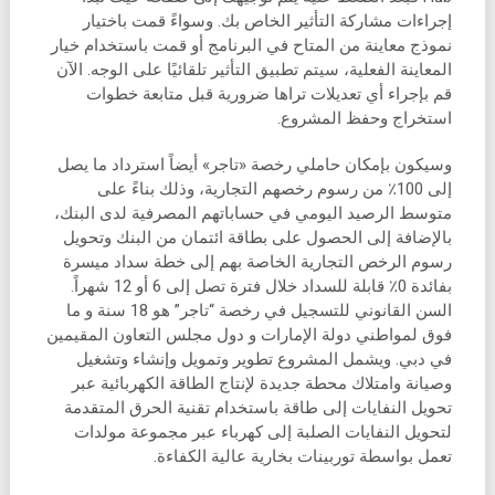
إجراءات مشاركة التأثير الخاص بك. وسواءً قمت باختيار
نموذج معاينة من المتاح في البرنامج أو قمت باستخدام خيار
المعاينة الفعلية، سيتم تطبيق التأثير تلقائيًا على الوجه. الآن
قم بإجراء أي تعديلات تراها ضرورية قبل متابعة خطوات
استخراج وحفظ المشروع.
وسيكون بإمكان حاملي رخصة «تاجر» أيضاً استرداد ما يصل
إلى 100٪ من رسوم رخصهم التجارية، وذلك بناءً على
متوسط الرصيد اليومي في حساباتهم المصرفية لدى البنك،
بالإضافة إلى الحصول على بطاقة ائتمان من البنك وتحويل
رسوم الرخص التجارية الخاصة بهم إلى خطة سداد ميسرة
بفائدة 0٪ قابلة للسداد خلال فترة تصل إلى 6 أو 12 شهراً.
السن القانوني للتسجيل في رخصة “تاجر” هو 18 سنة و ما
فوق لمواطني دولة الإمارات و دول مجلس التعاون المقيمين
في دبي. ويشمل المشروع تطوير وتمويل وإنشاء وتشغيل
وصيانة وامتلاك محطة جديدة لإنتاج الطاقة الكهربائية عبر
تحويل النفايات إلى طاقة باستخدام تقنية الحرق المتقدمة
لتحويل النفايات الصلبة إلى كهرباء عبر مجموعة مولدات
تعمل بواسطة توربينات بخارية عالية الكفاءة.