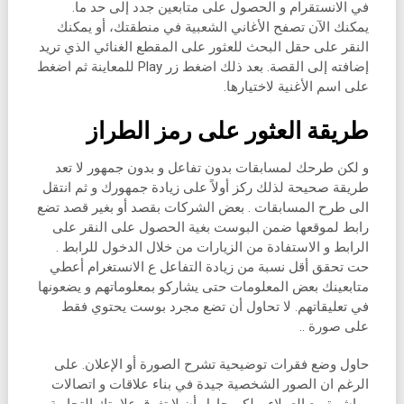
في الانستقرام و الحصول على متابعين جدد إلى حد ما.
يمكنك الآن تصفح الأغاني الشعبية في منطقتك، أو يمكنك
النقر على حقل البحث للعثور على المقطع الغنائي الذي تريد
إضافته إلى القصة. بعد ذلك اضغط زر Play للمعاينة ثم اضغط
على اسم الأغنية لاختيارها.
طريقة العثور على رمز الطراز
و لكن طرحك لمسابقات بدون تفاعل و بدون جمهور لا تعد
طريقة صحيحة لذلك ركز أولاً على زيادة جمهورك و ثم انتقل
الى طرح المسابقات . بعض الشركات بقصد أو بغير قصد تضع
رابط لموقعها ضمن البوست بغية الحصول على النقر على
الرابط و الاستفادة من الزيارات من خلال الدخول للرابط .
حت تحقق أقل نسبة من زيادة التفاعل ع الانستغرام أعطي
متابعينك بعض المعلومات حتى يشاركو بمعلوماتهم و يضعونها
في تعليقاتهم. لا تحاول أن تضع مجرد بوست يحتوي فقط
على صورة ..
حاول وضع فقرات توضيحية تشرح الصورة أو الإعلان. على
الرغم ان الصور الشخصية جيدة في بناء علاقات و اتصالات