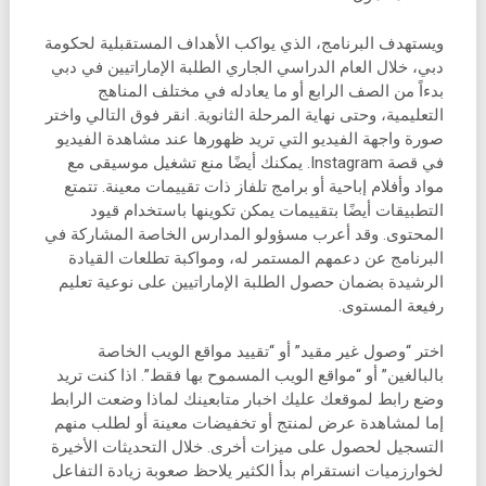
ويستهدف البرنامج، الذي يواكب الأهداف المستقبلية لحكومة
دبي، خلال العام الدراسي الجاري الطلبة الإماراتيين في دبي
بدءاً من الصف الرابع أو ما يعادله في مختلف المناهج
التعليمية، وحتى نهاية المرحلة الثانوية. انقر فوق التالي واختر
صورة واجهة الفيديو التي تريد ظهورها عند مشاهدة الفيديو
في قصة Instagram. يمكنك أيضًا منع تشغيل موسيقى مع
مواد وأفلام إباحية أو برامج تلفاز ذات تقييمات معينة. تتمتع
التطبيقات أيضًا بتقييمات يمكن تكوينها باستخدام قيود
المحتوى. وقد أعرب مسؤولو المدارس الخاصة المشاركة في
البرنامج عن دعمهم المستمر له، ومواكبة تطلعات القيادة
الرشيدة بضمان حصول الطلبة الإماراتيين على نوعية تعليم
رفيعة المستوى.
اختر “وصول غير مقيد” أو “تقييد مواقع الويب الخاصة
بالبالغين” أو “مواقع الويب المسموح بها فقط”. اذا كنت تريد
وضع رابط لموقعك عليك اخبار متابعينك لماذا وضعت الرابط
إما لمشاهدة عرض لمنتج أو تخفيضات معينة أو لطلب منهم
التسجيل لحصول على ميزات أخرى. خلال التحديثات الأخيرة
لخوارزميات انستقرام بدأ الكثير يلاحظ صعوبة زيادة التفاعل