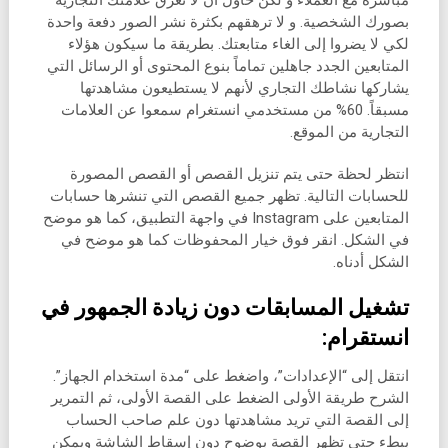
مباشرة مع العملاء و لكن حاول أن لا تغرق علامتك التجارية
بصورك الشخصية. و لا ترهقهم بكثرة نشر الصور دفعة واحدة
لكي لا يضروا إلى الغاء متابعتك. بطريقة ما سيكون هؤلاء
المتابعين الجدد جاهلين تماماً بنوع المحتوى أو الرسائل التي
يشاركها نشاطك التجاري لأنهم لا يستطيعون مشاهدتها
مسبقاً. 60% من مستخدمي انستغرام سمعوا عن العلامات
التجارية من الموقع.
انتظر لحظة حتى يتم تنزيل القصص أو القصص المصورة
للحسابات التالية. تظهر جميع القصص التي تنشرها حسابات
المتابعين على Instagram في واجهة التطبيق، كما هو موضح
في الشكل. انقر فوق خيار المحفوظات كما هو موضح في
الشكل أدناه.
تشغيل المسابقات دون زيادة الجمهور في
انستقرام:
انتقل إلى “الإعدادات”، واضغط على “مدة استخدام الجهاز”.
الشرح طريقة الأولى الضغط على القصة الأولى، ثم التمرير
إلى القصة التي تريد مشاهدتها دون علم صاحب الحساب
ببطء حتى تظهر القصة بوضوح دون إسقاط الشاشة ويمكن