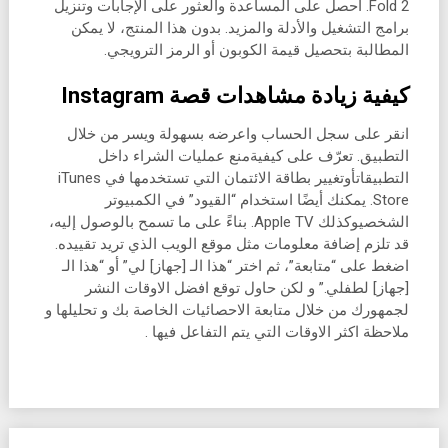
Fold 2. احصل على المساعدة والعثور على الإجابات وتنزيل
برامج التشغيل والأدلة والمزيد. بدون هذا المنتج، لا يمكن
المطالبة بتحصيل قيمة الكوبون أو الرمز الترويجي.
كيفية زيادة مشاهدات قصة Instagram
انقر على سجل الحساب واعرضه بسهولة ويسر من خلال
التطبيق. تعرّف على كيفيةمنع عمليات الشراء داخل
التطبيقاتأوتغيير بطاقة الائتمان التي تستخدمها في iTunes
Store. يمكنك أيضًا استخدام “القيود” في الكمبيوتر
الشخصيوكذلك Apple TV. بناءً على ما تسمح بالوصول إليه،
قد تلزم إضافة معلومات مثل موقع الويب الذي تريد تقييده.
اضغط على “متابعة”، ثم اختر “هذا الـ [جهاز] لي” أو “هذا الـ
[جهاز] لطفلي.” و لكن حاول توقع افضل الاوقات النشر
لجمهورك من خلال متابعة الاحصائيات الخاصة بك و تحليلها و
ملاحظة اكثر الاوقات التي يتم التفاعل فيها .