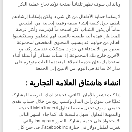
وبالتالي سوف تظهر تلقائياً صفحة تؤكد نجاح عملية النكز.
لا يمكننا حماية الأطفال من كل شيء، ولكن بإمكاننا إرشادهم
بلطف حول كيفية إنشاء بصمة رقمية إيجابية. من الطبيعي
تماماً أن يكون الشباب أكثر استخداماً للإنترنت وأكثر عرضة
للمخاطر، فهذه آلية طبيعية بالنسبة لهم ليتعلموا ويستكشفوا
العالم من حولهم. قد يتسبب المحتوى المخصص لمجموعة
صغيرة من الأصدقاء في حدوث مشكلات عند مشاركته مع
الآخرين خارج تلك المجموعة. إذا نشأت مشاكل أو أسئلة أثناء
استخدامك، فإن خدمة العملاء المتعددة اللغات متوفرة على
مدار 24 ساعة في اليوم، من الاثنين إلى الجمعة.
انشاء هاشتاق العلامة التجارية :
إذا كنت تشعر بالأمان الكافي، فحينئذ لديك الفرصة للمشاركة
فعليًا في سوق رأس المال وكسب ربح من خلال حساب نقدي
حقيقي. سوف تجعل منصة التداول MetaTrader4 الحديثة
والبديهية التداول أسهل بالنسبة لك. كما جاء الشهر التالي
الاستحواذ على خدمة مشاركة الصور Instagram والتي
تغيرت لمليار دولار في حيازة Facebook Inc. في حين كان