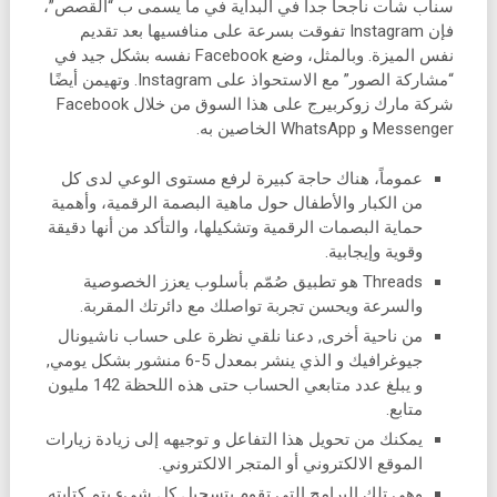
سناب شات ناجحا جدا في البداية في ما يسمى ب “القصص”،
فإن Instagram تفوقت بسرعة على منافسيها بعد تقديم
نفس الميزة. وبالمثل، وضع Facebook نفسه بشكل جيد في
“مشاركة الصور” مع الاستحواذ على Instagram. وتهيمن أيضًا
شركة مارك زوكربيرج على هذا السوق من خلال Facebook
Messenger و WhatsApp الخاصين به.
عموماً، هناك حاجة كبيرة لرفع مستوى الوعي لدى كل
من الكبار والأطفال حول ماهية البصمة الرقمية، وأهمية
حماية البصمات الرقمية وتشكيلها، والتأكد من أنها دقيقة
وقوية وإيجابية.
Threads هو تطبيق صُمّم بأسلوب يعزز الخصوصية
والسرعة ويحسن تجربة تواصلك مع دائرتك المقربة.
من ناحية أخرى, دعنا نلقي نظرة على حساب ناشيونال
جيوغرافيك و الذي ينشر بمعدل 5-6 منشور بشكل يومي,
و يبلغ عدد متابعي الحساب حتى هذه اللحظة 142 مليون
متابع.
يمكنك من تحويل هذا التفاعل و توجيهه إلى زيادة زيارات
الموقع الالكتروني أو المتجر الالكتروني.
وهي تلك البرامج التي تقوم بتسجيل كل شيء يتم كتابته