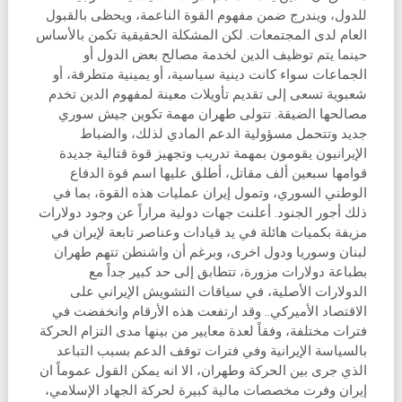
للدول، ويندرج ضمن مفهوم القوة الناعمة، ويحظى بالقبول
العام لدى المجتمعات. لكن المشكلة الحقيقية تكمن بالأساس
حينما يتم توظيف الدين لخدمة مصالح بعض الدول أو
الجماعات سواء كانت دينية سياسية، أو يمينية متطرفة، أو
شعبوية تسعى إلى تقديم تأويلات معينة لمفهوم الدين تخدم
مصالحها الضيقة. تتولى طهران مهمة تكوين جيش سوري
جديد وتتحمل مسؤولية الدعم المادي لذلك، والضباط
الإيرانيون يقومون بمهمة تدريب وتجهيز قوة قتالية جديدة
قوامها سبعين ألف مقاتل، أطلق عليها اسم قوة الدفاع
الوطني السوري، وتمول إيران عمليات هذه القوة، بما في
ذلك أجور الجنود. أعلنت جهات دولية مراراً عن وجود دولارات
مزيفة بكميات هائلة في يد قيادات وعناصر تابعة لإيران في
لبنان وسوريا ودول اخرى، وبرغم أن واشنطن تتهم طهران
بطباعة دولارات مزورة، تتطابق إلى حد كبير جداً مع
الدولارات الأصلية، في سياقات التشويش الإيراني على
الاقتصاد الأميركي.. وقد ارتفعت هذه الأرقام وانخفضت في
فترات مختلفة، وفقاً لعدة معايير من بينها مدى التزام الحركة
بالسياسة الإيرانية وفي فترات توقف الدعم بسبب التباعد
الذي جرى بين الحركة وطهران، الا انه يمكن القول عموماً ان
إيران وفرت مخصصات مالية كبيرة لحركة الجهاد الإسلامي،