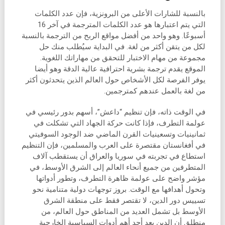
بالنسبة للشارات الأعلى من البرونزية، فإن عدد الكلمات
التي يتم اعتبارها هو عدد الكلمات المترجمة في آخر 16
أسبوعًا. وهو واحد من أفضل مواقع الربح من الترجمة بالنسبة
لكل من يتقن أكثر من لغة. في البداية سيُطلب منك حل
مجموعة من مهام الاختبار للتحقق من مهاراتك اللغوية.
الموقع يقدم ترجمة بشرية احترافية عالية الدقة وهو أيضا
يوفر الفرصة لكل الأشخاص حول العالم الذين يتحدثون أكثر
من لغة بالعمل عندهم كمترجمين.
في الوقت ذاته، فإن تنظيم “داعش”، أسهم بدور رئيسي في
عولمة التطرف، فإذا كانت حركة الجهاد التي تشكلت في
ثمانينيات وتسعينيات القرن الماضي ضد الوجود السوفيتي
في أفغانستان مقتصرة على العرب والمسلمين، فإن التنظيم
استطاع في تجربته في سوريا والعراق أن يستقطب آلاف
المتطرفين من جميع أنحاء العالم إلى الشرق الأوسط، في
مؤشر واضح على عولمة ظاهرة التطرف، وتطور أدواتها
وتحول أهدافها مع الوقت. بروز توجهات دولية متنامية نحو
تسييس دور الدين، لا تقتصر فقط على منطقة الشرق
الأوسط بل تشمل العديد من المناطق حول العالم، من
منطلق أن الدين يعد أحد أهم أدوات السياسية الخارجية