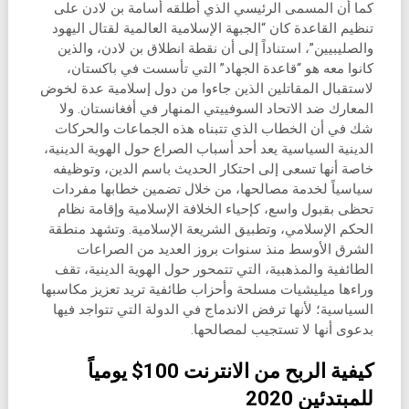
كما أن المسمى الرئيسي الذي أطلقه أسامة بن لادن على
تنظيم القاعدة كان “الجبهة الإسلامية العالمية لقتال اليهود
والصليبيين”، استناداً إلى أن نقطة انطلاق بن لادن، والذين
كانوا معه هو “قاعدة الجهاد” التي تأسست في باكستان،
لاستقبال المقاتلين الذين جاءوا من دول إسلامية عدة لخوض
المعارك ضد الاتحاد السوفييتي المنهار في أفغانستان. ولا
شك في أن الخطاب الذي تتبناه هذه الجماعات والحركات
الدينية السياسية يعد أحد أسباب الصراع حول الهوية الدينية،
خاصة أنها تسعى إلى احتكار الحديث باسم الدين، وتوظيفه
سياسياً لخدمة مصالحها، من خلال تضمين خطابها مفردات
تحظى بقبول واسع، كإحياء الخلافة الإسلامية وإقامة نظام
الحكم الإسلامي، وتطبيق الشريعة الإسلامية. وتشهد منطقة
الشرق الأوسط منذ سنوات بروز العديد من الصراعات
الطائفية والمذهبية، التي تتمحور حول الهوية الدينية، تقف
وراءها ميليشيات مسلحة وأحزاب طائفية تريد تعزيز مكاسبها
السياسية؛ لأنها ترفض الاندماج في الدولة التي تتواجد فيها
بدعوى أنها لا تستجيب لمصالحها.
كيفية الربح من الانترنت 100$ يومياً
للمبتدئين 2020