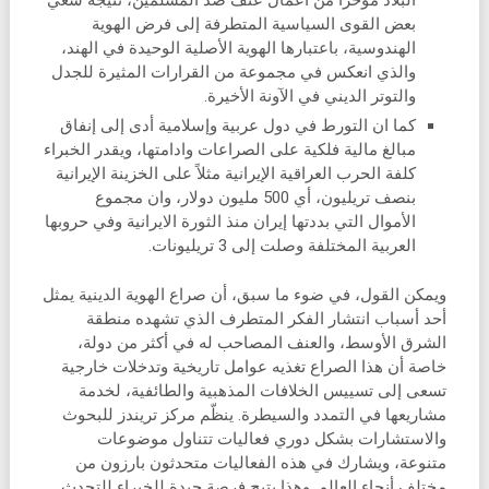
بعض القوى السياسية المتطرفة إلى فرض الهوية
الهندوسية، باعتبارها الهوية الأصلية الوحيدة في الهند،
والذي انعكس في مجموعة من القرارات المثيرة للجدل
والتوتر الديني في الآونة الأخيرة.
كما ان التورط في دول عربية وإسلامية أدى إلى إنفاق
مبالغ مالية فلكية على الصراعات وادامتها، ويقدر الخبراء
كلفة الحرب العراقية الإيرانية مثلاً على الخزينة الإيرانية
بنصف تريليون، أي 500 مليون دولار، وان مجموع
الأموال التي بددتها إيران منذ الثورة الايرانية وفي حروبها
العربية المختلفة وصلت إلى 3 تريليونات.
ويمكن القول، في ضوء ما سبق، أن صراع الهوية الدينية يمثل
أحد أسباب انتشار الفكر المتطرف الذي تشهده منطقة
الشرق الأوسط، والعنف المصاحب له في أكثر من دولة،
خاصة أن هذا الصراع تغذيه عوامل تاريخية وتدخلات خارجية
تسعى إلى تسييس الخلافات المذهبية والطائفية، لخدمة
مشاريعها في التمدد والسيطرة. ينظّم مركز تريندز للبحوث
والاستشارات بشكل دوري فعاليات تتناول موضوعات
متنوعة، ويشارك في هذه الفعاليات متحدثون بارزون من
مختلف أنحاء العالم. وهذا يتيح فرصة جيدة للخبراء للتحدث