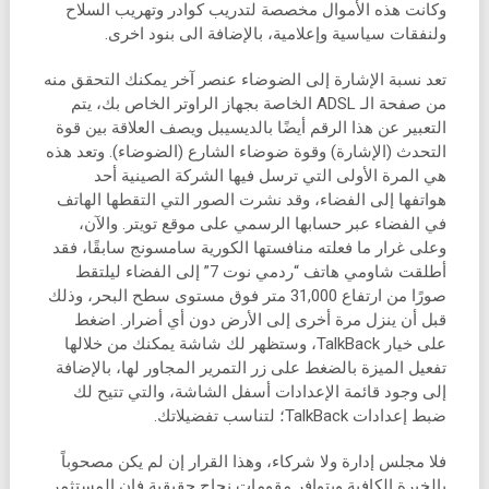
وكانت هذه الأموال مخصصة لتدريب كوادر وتهريب السلاح
ولنفقات سياسية وإعلامية، بالإضافة الى بنود اخرى.
تعد نسبة الإشارة إلى الضوضاء عنصر آخر يمكنك التحقق منه
من صفحة الـ ADSL الخاصة بجهاز الراوتر الخاص بك، يتم
التعبير عن هذا الرقم أيضًا بالديسيبل ويصف العلاقة بين قوة
التحدث (الإشارة) وقوة ضوضاء الشارع (الضوضاء). وتعد هذه
هي المرة الأولى التي ترسل فيها الشركة الصينية أحد
هواتفها إلى الفضاء، وقد نشرت الصور التي التقطها الهاتف
في الفضاء عبر حسابها الرسمي على موقع تويتر. والآن،
وعلى غرار ما فعلته منافستها الكورية سامسونج سابقًا، فقد
أطلقت شاومي هاتف “ردمي نوت 7” إلى الفضاء ليلتقط
صورًا من ارتفاع 31,000 متر فوق مستوى سطح البحر، وذلك
قبل أن ينزل مرة أخرى إلى الأرض دون أي أضرار. اضغط
على خيار TalkBack، وستظهر لك شاشة يمكنك من خلالها
تفعيل الميزة بالضغط على زر التمرير المجاور لها، بالإضافة
إلى وجود قائمة الإعدادات أسفل الشاشة، والتي تتيح لك
ضبط إعدادات TalkBack؛ لتناسب تفضيلاتك.
فلا مجلس إدارة ولا شركاء، وهذا القرار إن لم يكن مصحوباً
بالخبرة الكافية وبتوافر مقومات نجاح حقيقية فإن المستثمر