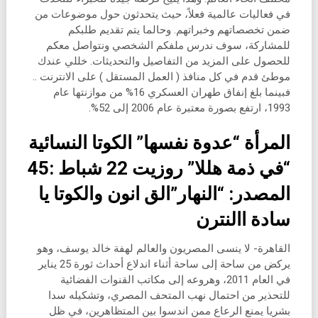
في فعاليات عالمية فعلاً، حيث يتحدثون حول موضوعات من
ضمن تخصصاتهم وخبراتهم. وحالما يتم تقديم طلبكم
للمشاركة، سوف ندرس ملفكم الشخصي ونتواصل معكم
للحصول على المزيد من التفاصيل والتحديثات. خللي عندك
موطئ قدم في كل منافذ ( العمل المستقل ) على الانترنت ..
فبينما بلغ إنفاق طهران العسكري 16% من موازنتها عام
1993، ارتفع بصورة معتبرة عام 2006 إلى 52%.
المرأة “عدوة نفسها” الكوتا النسائية
“في ذمة هللا” روزيت 22 شباط :45
المصدر: “النهار”الق انون والكوتا يا
سادة االنترن
القاهرة- لا ينسى المصريون والعالم لهفة خالد يوسف، وهو
يركض من ساحة إلى ساحة أثناء اندلاع أحداث ثورة 25 يناير
في العام 2011، وهروعه إلى مكاتب القنوات الفضائية
للتحذير من احتمال نهب المتحف المصري، وتشكيله سدا
بشريا يمنع الرعاع ممن اندسوا بين المتظاهرين، في ظل