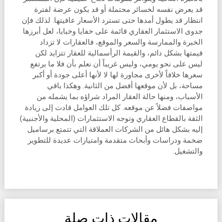
قد يعرض نفسه لخسائر محتملة أو قد يكون عرضة لفترة
انتظار قد يطول أمدها حتى تسترد الأسعار عافيتها. لذلك فإن
جدوى الاستثمار العقاري قائمة على خفايا وخبايا، لعل أبرزها
الخبرة والممارسة والسعر والموقع، فالعقارات لا تزداد
قيمتها بشكل دائم، والقيمة الرأسمالية للعقار تتزايد لكن
ليس على نحو يومي، وليس غريباً أن نعلم بأن فلا ما يرتفع
سعرها خلافاً لأخرى مجاورة لها لا لأنها أعلى جودة أو أكبر
مساحة، بل لأن موقعها أفضل من الثانية. وهكذا باقي
الأسباب، ومنها حالة العقار المراد شراؤه بما يشمله من
مواصفات فضلاً عن موقعه. كل تلك العوامل قادت إلى زيادة
الثقة بالقطاع العقاري وتوجه الاستثمارات (المحلية والأجنبية)
إليه بشكل هائل من الشركات العملاقة التي تتمتع برساميل
ضخمة ودراسات وأبحاث متقدمة وامتيازات عديدة للتطوير
والتشغيل.
مقالات ذات صلة