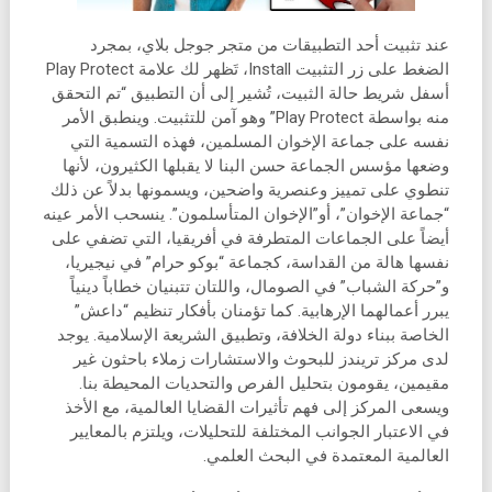
عند تثبيت أحد التطبيقات من متجر جوجل بلاي، بمجرد
الضغط على زر التثبيت Install، تَظهر لك علامة Play Protect
أسفل شريط حالة الثبيت، تُشير إلى أن التطبيق “تم التحقق
منه بواسطة Play Protect” وهو آمن للتثبيت. وينطبق الأمر
نفسه على جماعة الإخوان المسلمين، فهذه التسمية التي
وضعها مؤسس الجماعة حسن البنا لا يقبلها الكثيرون، لأنها
تنطوي على تمييز وعنصرية واضحين، ويسمونها بدلاً عن ذلك
“جماعة الإخوان”، أو”الإخوان المتأسلمون”. ينسحب الأمر عينه
أيضاً على الجماعات المتطرفة في أفريقيا، التي تضفي على
نفسها هالة من القداسة، كجماعة “‏بوكو حرام” في نيجيريا،
و”حركة الشباب” في الصومال، واللتان تتبنيان خطاباً دينياً
يبرر أعمالهما الإرهابية. كما تؤمنان بأفكار تنظيم “داعش”
الخاصة ببناء دولة الخلافة، وتطبيق الشريعة الإسلامية. يوجد
لدى مركز تريندز للبحوث والاستشارات زملاء باحثون غير
مقيمين، يقومون بتحليل الفرص والتحديات المحيطة بنا.
ويسعى المركز إلى فهم تأثيرات القضايا العالمية، مع الأخذ
في الاعتبار الجوانب المختلفة للتحليلات، ويلتزم بالمعايير
العالمية المعتمدة في البحث العلمي.