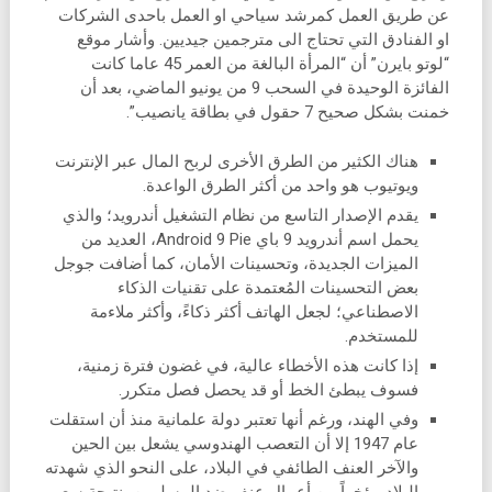
عن طريق العمل كمرشد سياحي او العمل باحدى الشركات
او الفنادق التي تحتاج الى مترجمين جيديين. وأشار موقع
“لوتو بايرن” أن “المرأة البالغة من العمر 45 عاما كانت
الفائزة الوحيدة في السحب 9 من يونيو الماضي، بعد أن
خمنت بشكل صحيح 7 حقول في بطاقة يانصيب”.
هناك الكثير من الطرق الأخرى لربح المال عبر الإنترنت
ويوتيوب هو واحد من أكثر الطرق الواعدة.
يقدم الإصدار التاسع من نظام التشغيل أندرويد؛ والذي
يحمل اسم أندرويد 9 باي Android 9 Pie، العديد من
الميزات الجديدة، وتحسينات الأمان، كما أضافت جوجل
بعض التحسينات المُعتمدة على تقنيات الذكاء
الاصطناعي؛ لجعل الهاتف أكثر ذكاءً، وأكثر ملاءمة
للمستخدم.
إذا كانت هذه الأخطاء عالية، في غضون فترة زمنية،
فسوف يبطئ الخط أو قد يحصل فصل متكرر.
وفي الهند، ورغم أنها تعتبر دولة علمانية منذ أن استقلت
عام 1947 إلا أن التعصب الهندوسي يشعل بين الحين
والآخر العنف الطائفي في البلاد، على النحو الذي شهدته
البلاد مؤخراً من أعمال عنف ضد المسلمين، نتيجة سعي