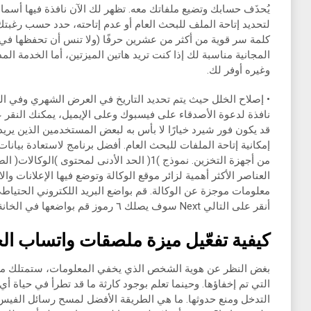
يُحذَف حسابك وتضيع ملفاتك معه. تظهر لك الآن نافذة فيها أسما
لتحديد إتاحة الملف للبحث العام أو عدم إتاحته، حدد حسب رغب
كلمة سر قوية من أكثر من عشرين حرفًا (ولا تنس أن تحفظها في 
المجانية مناسبة لك إذا كنت تريد هاتين الميزتين، أما الخدمة الم
وغيره أوفر لك.
• إصلاح الخلل حيث يتم تحديد التاريخ في العرض الشهري وفي ال
نافذة لدعوة الأصدقاء على فيسبوك وعلى الإيميل، يمكنك النقر
قد يكون فور شيرد خيارًا لا بأس به لبعض المستخدمين الذين يري
إمكانية إتاحة الملفات للبحث العام. أفضل برنامج لاستعادة بيان
من أجهزة التخزين. نموذج )1( الحد الأدنى لمحتوى
العناصر الأكثر أهمية لزائر موقع الوكالة وتوضع فيها الإعلانات وال
معلومات موجزة عن الوكالة. قم بواضع البريد اللكتروني الحتياط
أنقر على التالي Next سوف يصلك ٦ رموز قم بواضعها في الخانة الفارغة.
كيفية تفعّيل ميزة ملصقات واتساب ال
بغض النظر عن هوية الشخص الذي يخفي المعلومات، ستمتلك مع
التي تم إخفاؤها. وحينما تعلم بوجود كارثة ما قد تطرأ في حياة أي
التدخل ومنع حدوثها. ما هي الطريقة الأفضل لمسح رسائل الفي