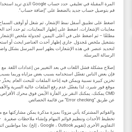
قم بتوصيل حساب جديد بالضغط على “إضافة حساب”.
اضغط على تطبيق أسفل نمط الإشعار، ثم شغل أو أوقف السماح ب
معاينات الإشعارات، اضغط على إظهار المعاينات، ثم حدد أحد الخيا
مطلقًا – ثم اضغط على في أعلى اليمين. لجدولة ملخص الإشعار
بتشغيل ملخص مُجدوَل. جاري إظهار أحدث العناصر.ابحث أو استخ
لتحديد عنصر. في هذه الإشعارات يظهر اسم المرسل بشكل وا
الرسالة المرسلة.
إصلاح مشكلة فشل اللغات في بعد التغيير من إعدادات اللغة. مع أن
فإن بعض الناس تفضّل استخدامه بسبب بعض مزاياه وربما بسبب ا
تخزين كبيرة نسبية ويمكن فيه إتاحة الملفات للبحث العام. يحذّ
موقع فور شيرد، لذا يفضّل عدم رفع الملفات عالية السرية والأهمية
CMD يمكنك، يمكنك النقر بزر الفأرة الأيمن فوق محرك الأقراص
عن طريق “Error checking” من قائمة الخصائص.
والقوائم المشتركة يأتي مزودًا بميزة مذكرة يمكن مشاركتها مع
تخطيط الأحداث وتنظيم قوائم المهام وإنشاء ملاحظات صغيرة. ・
التقاويم الأخرى (تقويم le ، Outlook
عليها مسلحون مجهولون يوم الخميس.