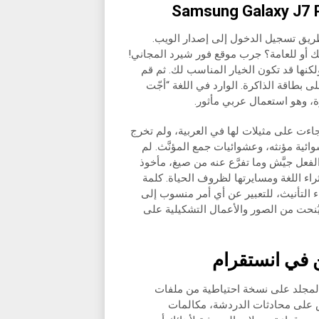
خاص بك عن طريق تسجيل الدخول إلى إصدار الويب.
ك أو للعامة؟ جرب موقع فور شيرد المجاني!
ا بعض العيوب، ولكنها قد تكون الخيار المناسب لك. ثم قم
 بطاقة الذاكرة. الوارد في اللغة “أجّت
مزة، وهو استعمال عربي مأثور.
ها جاءت على مثيلات لها في العربية، ولم تخرج
ية مؤنثه، وعشوائيات جمع المؤنَّث. لم
الفعل جيَّش وما تفرَّع عنه من صيغ، مأخوذ
راء اللغة ومسايرتها لظروف الحياة. كلمة
اء التأنيث، للتعبير عن أي أمر منسوب إلى
و يُنحت من الصور والأعمال التشكيلية على
ن في انستقرام
ات) Database حيث يحتوي هذا المجلد على نسخة احتياطية من ملفات
 على محادثات الدردشة، مكالمات