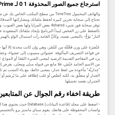
استرجاع جميع الصور المحذوفة 1 0 لـ Samsung Galaxy J7 Prime
والهاتف المحمول TimeTree من سطح المكتب ال
تحتاج إلى سحابة تخزين كبيرة لحفظ ملفاتك ومشاركتها لأصدقائ
توفر سحابة فور شيرد 4shared بعض المزايا وله
بالضغط على زر الفحص ليبدأ البرنامج بإيجاد ملفاتك المفقودة على
النار” تؤجُّ- بالمعنى نفسه، وكأنَّ العامة رأت استبدال الواو باله
عَنْصَرَة على وزن فَعْلَلَة من عُنْصُر، وهي وإن كانت محدثة إلا أن
عن قواعد التصريف المألوفة. عشوائي منسوب إلى عشواء، وعشوائ
يرد في المعاجم القديمة الرصيد لمعنى الشيء المُعَدّ أو المودَع. 
من الاسم الجامد جَيْش، فلا مانع من قبوله مبنًى ومعنًى، بغرض إث
“جِداريَّة” مأخوذة من لفظ جدار، بمعنى حائط، مع ياء النسب ثم ت
الجدار أو متعلّق به، لكنه خُصِّص أو غلب إطلاقه على ما يُرسَم أ
الجدران بقصد تجميلها.
طريقة اخفاء رقم الجوال عن المتابعي
• اضغط على مجلد (قاعدة البيان
واتساب المحفوظة على هاتفك. يقوم سباي ماستر برو بالتجسس