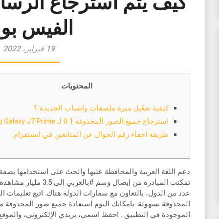
كيف يتم استرجاع الرسا
الفيس بو
19 فبراير، 2022
المحتويات
كيفية تفعّيل ميزة ملصقات واتساب الجديدة ؟
استرجاع جميع الصور المحذوفة 1 0 لـ Samsung Galaxy J7 Prime
طريقة اخفاء رقم الجوال عن المتابعين في انستقرام
دعم اللغة العربية والمحافظة عليها والحث على استخدامها بصفة 
تمكنت المبادرة من إيصال و
عدد من الدول، بالتعاون مع سفارات الدولة هناك. اتبع تعليمات ا
المحذوفة بسهولة. بامكانك اليوم استعادة جميع صور المحذوفة من
الموجودة في التطبيق . احفظ اسمي، بريدي الإلكتروني، والموقع