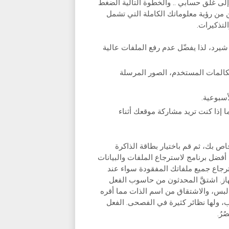
لى غلق حسابي .. والخطوة التالية الضغط
ن رؤية معلوماتك الكاملة التي تشمل
لتذكيرات.
يرد، لذا يفضّل عدم رفع الملفات عالية
المات المستخدم، الصور المرسلة
أسبوعية.
 إذا كنت تريد مشاركة موقعك أثناء
يوتر الخاص بك، ثم قم باختيار بطاقة الذاكرة
ضل برنامج لاسترجاع الملفات والبيانات
Ea لاستعادة البيانات،استرجاع جميع ملفاتك المفقودة سواء عند
ز. اشتقَّ المحدثون من حاسوب الفعل
 لبس، والاشتقاق من اسم الذات مما أقره
، ولها نظائر كثيرة في الفصحى. الفعل
ُرُ.