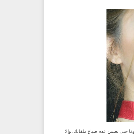
نسَ، يجب أن تسجل دخولك مرة واحدة على الأقل كل 180 يومًا حتى تضمن عدم ضياع ملفاتك، وإلا