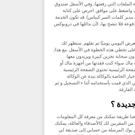
ء الملفات التي رفعتها، وفي الأسفل صندوق
تك واضغط على موافق. احرص على كتابة
مدير كلمات السر كيباس). قد تكون الخدمة
دفوعة فلا ننصح بها، لأن بدائلها في دروبوكس
عرض اليومي يوميًا تم نقلهم. ستظهر لك
 على تخطي هذه الخطوة في الأسفل. مع هذا،
دون سحابة تخزين كبيرة ويريدون معها
ات ماك سواء كنت فقدتها من أجهزة ماك أو
 )الوكالات( الصفحة الرئيسية تحتوي الصفحة الرئيسية
اخبار الخاصة بالوكالة نبذة عن الوكالة
ي الذي قمت بأستخدامه أثنا ء التسجيل و ثم
جديدة ؟
نا طريقة تمكنك من معرفة كل المعلومات
 من المقربين لك كالأصدقاء والعائلة، يمكنك
س بوك المرسلة من حسابي إلى صديقة لي