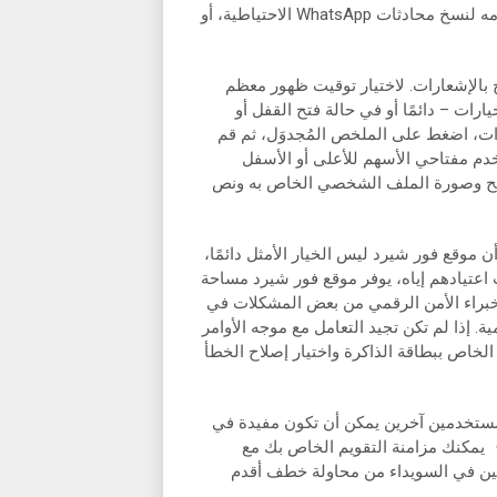
المرة المقبلة في تعليقي. حدد حساب Google الذي تريد استخدامه لنسخ محادثات WhatsApp الاحتياطية، أو
الإشعارات. لاختيار توقيت ظهور معظم
رات – دائمًا أو في حالة فتح القفل أو
ات، اضغط على الملخص المُجدوَل، ثم قم
دم مفتاحي الأسهم للأعلى أو الأسفل
ضح وصورة الملف الشخصي الخاص به ونص
 موقع فور شيرد ليس الخيار الأمثل دائمًا،
عتيادهم إياه، يوفر موقع فور شيرد مساحة
ر خبراء الأمن الرقمي من بعض المشكلات في
. إذا لم تكن تجيد التعامل مع موجه الأوامر
 الخاص ببطاقة الذاكرة واختيار إصلاح الخطأ
 مستخدمين آخرين يمكن أن تكون مفيدة في
 يمكنك مزامنة التقويم الخاص بك مع
Goog ، إلخ). نجا مواطنين اثنين في السويداء من محاولة خطف أقدم