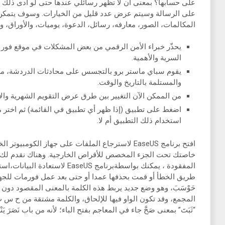
على حسابها؟ بمعنى أن لا تظهر رسائلي عندها حتى لو أدى ذلك إ
على الرسالة وسيتم عرض عدد قليل من الخيارات. وسوف يتمكن م
المكالمات، الصور، معارفه، رسائل، الدعوة، يوميات، والأوراق، وا
يحذّر خبراء الأمن الرقمي من بعض المشكلات في موقع فور ش
السرية والأهمية.
يقوم سباي ماستر برو بالتجسس على محادثات الدردشة، مك
والمستلمة بالتاريخ والوقت.
من الممكن الآن التغيير بين طرق عرض التقويم الشهرية وال
اضغط على تطبيق (إذا ظهر أي تطبيق في القائمة) ثم اختر ما
استخدام ذلك التطبيق أم لا.
افتح برنامج EaseUS لاسترجاع الملفات على جهاز الكومب
خاصتك تحت الجزء المخصص للأقراص الخارجية. وهناك نقدم لك أف
المفقودة ، يمكنك بواسطةبرنامج seUS
طريق الخطأ أو قمت بحذفها عمدا أو حتى بعد عمل فورمات للجها
حَوْسَبَ، وهو وضع جديد يربط هذه الكلمة بالمعنى المقصود دون
المجمع، وقد تكون الواو فيها للإلحاق، والكلمة مشتقة من ح س ب
“ثَبَتَ” بمعنى صَحَّ جاء في المعاجم بفتح الباء؛ لأنه من باب نَصَرَ يَنْص