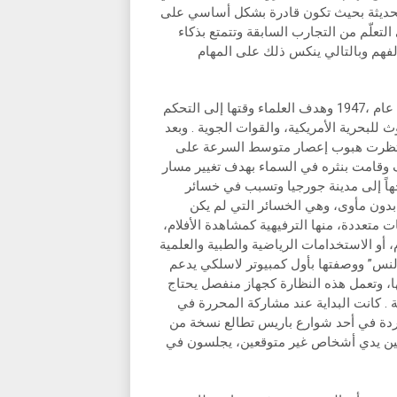
 الحديثة بحيث تكون قادرة بشكل أساسي على
التعلّم من التجارب السابقة وتتمتع بذكاء
فهم وبالتالي ينكس ذلك على المهام
Cirrus project أو مشروع أمريكي للتحكم بالأعاصير جرت تجربته عام ،1947 وهدف العلماء وقتها إلى التحكم
للبحرية الأمريكية، والقوات الجوية . وبعد
انتظرت هبوب إعصار متوسط السرعة على
 وقامت بنثره في السماء بهدف تغيير مسار
اً إلى مدينة جورجيا وتسبب في خسائر
ون مأوى، وهي الخسائر التي لم يكن
 متعددة، منها الترفيهية كمشاهدة الأفلام،
أو الاستخدامات الرياضية والطبية والعلمية
نس” ووصفتها بأول كمبيوتر لاسلكي يدعم
، وتعمل هذه النظارة كجهاز منفصل يحتاج
 . كانت البداية عند مشاركة المحررة في
ردة في أحد شوارع باريس تطالع نسخة من
ة بين يدي أشخاص غير متوقعين، يجلسون في