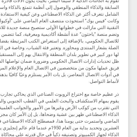
تقوم به الكائنات الذكية لا سيما البشر، بحيث يكون الآلات قادرة
السابقة والذكاء المنطقي والوصول إلى أنظمة تتمتع بالذكاء واست
الشامل نتعرف أكثر عن الذكاء الاصطناعي وعن كيفية الاستفادة من
وكانت “فيس بوك” استحوذت منتصف العام الماضي على “أوكيولو
التقنية التي مازالت في خطواتها الأولى ستصبح منصة جديدة للات
وتضم منصة “باحثون” عدة أنشطة أكاديمية ومعرفية، كما تتضمن 
للاتصال الحكومي، بالإضافة إلى استعراض الكتب المرتبطة بقضا
الصلة بشعار المنتدى ومحاوره. وتعتبر فئة الشباب، وخاصة في ال
لها دور كبير في تطوير بلدان المنطقة والانتقال بهم إلى المستق
ظل تحديات إدارات الاتصال الحكومي وضرورة ضمان تواصلها الفعا
فريق عملها مكون من متخصصين في الاتصال العام والإعلام الم
في أدوات الاتصال المعاصر، بل بات الأمر يستلزم وعيًا كافيًا بذهنية 
لأنماط التواصل.
ذر عظيم خاصة مع اختراع الروبوت الصناعي الذي يحاكي تجارب و
يقوم بمهام الاستكشاف والبحث العلمي في القطب الجنوبي والروب
التي تقترب من كوكب الأرض وغيرها من الأمور والجوانب العلمية.
الذكاء الاصطناعي ظهر بين عشية وضحاها، بل إن الأمر كان مج
الماضي واستمرت حتى يومنا هذا، فمصطلح الذكاء الاصطناعي ف
العشرين وتحديد بداية من العام 1950م عندم
الذكاء لجهاز الكمبيوتر وتصنيفه ذكياً في حال قدرته على محاكاة