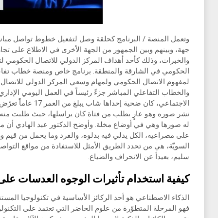
وتعمل المنصة / البرنامج كحلقة وصل لتفعيل خطوط تواصل مبا
جهة، وبينهم وبين الجمهور من الجهة الأخرى في الاطلاع على تجا
والخبرات، وذلك كأحد أهداف المركز الدولي للاتصال الحكومي 
الحكومي في الشارقة والمنطقة. برنامج خاص ومنصة خطاب تفاعل
لمفهوم الاتصال الحكومي ولمهام وسعي المركز الدولي للاتصال
والخطاب التفاعلي المباشر جزءً رئيساً في العمل اليومي الإداري.
الاجتماعي، كان ضحية إ
نشر صوره وهو عارٍ بطلب من فتاة كان يراسلها، حيث طلبت منه
له صورها وهي في أوضاع مخلة. وأوضح الدكتور عبد الهادي أن مو
على مصراعيه، الكل يدلي فيه بدلوه، والفرد وما يحمل من قيم ورقا
السويّة، هي من تحدد الطريق الأمثل للاستفادة من مواقع التوا
سليم، بعيداً عن الانحراف والضياع.
كيفية استخدام تأثيرات الوجوه العدسات عل
الذكاء الاصطناعي هو أحد الركائز الأساسية في تكنولوجيا المستقب
فهو المرحلة المتطوّرة من علوم الحاضر التي تعتمد على التكنولوج