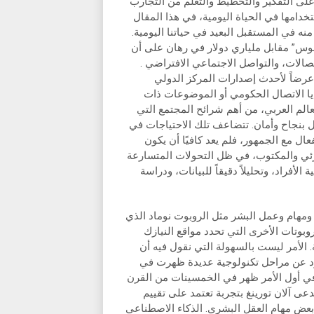
 على التفكير والتخطيط والتعلّم من التجارب
خدامها في الحياة اليومية، في هذا المقال
ه في المستقبل البعيد في حياتنا اليومية.
س” مقابل ملياري دولار في رهان على أن
صالات، والتواصل الاجتماعي الافتراضي .
عرضاً لأحدث إصدارات المركز الدولي
يا الاتصال الحكومي أو الموضوعات ذات
عالم العربي، من أهم شرائح المجتمع التي
بل بنجاح وأمان. تتضاعف تلك الاحتياجات في
ل مع الجمهور، فلم يعد كافيًا أن يكون
رئي والمكتوب، في ظل التحولات المتسارعة
الأفراد، وتحليلاً دقيقاً للبيانات، ودراسة
مهام وعمل البشر مثل الروبوت نوماد الذي
وتات الأخرى التي تحدد مواقع النيازك
 الأمر ليست بالسهولة التي نقول فيه أن
رد عن مراحل تكنولوجية عديدة ظهرت في
ي أول الأمر ظهر في الخمسينات من القرن
ا قام عالم إنجليزي يدعى آلان تورينغ بتجربة تعتمد على تقييم
 بعض مهام العقل البشري. الذكاء الاصطناعي