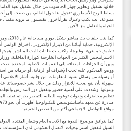
ستراشي وهو رئيس أبحاث البرمجة في جامعة أكسفورد البريطاني
خلالها تشغيل وتطوير جهاز الحاسوب من خلال تشغيل لعبة الداما.
بساط الريح الأسطوري تتجول بنا حول العالم، من صفحة إلى أخر
متنوعة، أنت تكتب وغيرك يقرأ،آخرون يقتبسون ما يرونه مفيداً، 
الحياة والتعامل مع الآخرين .
كما بثت حلق
الإلكترونية، حماية أبنائنا من الابتزاز الإلكتروني، اختراق الواتس أ
تطبيق حمايتي».. وغيرها، واكتسبت حلقات البث المباشر أهميتها 
الاستراتيجيين الكثير من الجهات الخارجية كوزارة الداخلية، ووزا
وبين أن الجزاءات المضافة إلى العقوبات الأصلية المحددة نصت عل
ووضع المحكوم عليه تحت الإشراف أو الرقابة، أو حرمانه من استخ
أو وسيلة من وسائل تقنية المعلومات. من جانبه، أشار الإعلامي أح
سهولة بأن نقع ضحية للابتزاز وذلك من خلال نشر خصوصياتنا على
وتنوعها. وشددت على أهمية حضور وتفعيل دور المدارس والجامعات
تنظيم محاضرات وندوات توعوية للطلبة للتبصير بجرائم تقنية الم
صاد
مواقع التواصل الاجتماعي أكثر من القصص الحقيقية.
كما يتوافق موضوع الندوة مع الاتجاه العام وشعار المنتدى الد
السبل لتفعيل استراتيجيات الاتصال الحكومي لدى المؤسسات. 