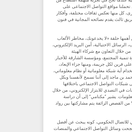
ة عندما نجح في تجربة ملهمة استطاع من
 تحملنا مواقع التواصل الاجتماعى على
ى، كل منها تعكس ثقافات مختلفة، وأفكار
فريق ثالث يقدم نصائحه المجانية في فنون
ات بث مباشر بشكل دوري منذ بداية عام 2018، ومن أهمها حلقة «لا يخدعونك، مخاطر الألعاب
ب، الرسائل الاحتيالية، أمن البريد الإلكتروني،
من خلال التعاون مع شركاء الهيئة
رة تنمية المجتمع، ومؤسسة الشارقة للأخبار.
ى قرين لكل جريمة، ومنها جزاء الإبعاد،
دام أية شبكة معلوماتية أو نظام معلوماتي،
مد بن ماجد إلى أننا نسمح لأنفسنا وبكل
 شبكات التواصل الاجتماعي باختلافها
 في التصدي للابتزاز الإلكتروني، من خلال
علومات. يشير “مكنامي” إلى أن دراسة
رة عن معهد ماساتشوستس للتكنولوجيا أظهرت أن نحو 70% من القصص الزائفة يتم مشاركتها بين رواد
ولي للاتصال الحكومي، كونه يبحث عن أفضل
نجحت وسائل التواصل الاجتماعي والمنصات