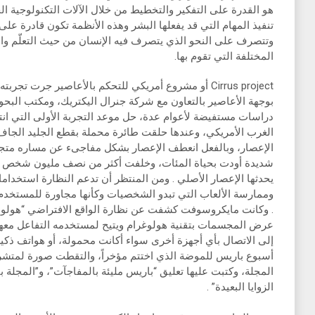
هو القدرة على التفكير والتخطيط من خلال الآلات التكنولوجية
تنفيذ المهام التي قد يفعلها البشر وهذه الأنظمة تكون قادرة على 
وتتصرف على النحو الذي يتصرف فيه الإنسان من حيث التعلّم وال
المختلفة التي تقوم بها.
بوجهة الأعاصير بالتعاون مع شركة جنرال اليكتريك، ومكتب البحوث 
دراسات مستفيضة لأعوام عدة، حل موعد التجربة الأولى التي 
الغرب الأمريكي، وعندها حلقت طائرة محملة بقطع الجليد الجاف
الإعصار، وبالفعل انعطف الإعصار بشكل مفاجىء عن مساره متجه
شديدة أودت بحياة المئات، وخلفت أكثر من نصف مليون شخص بد
يحدثها الإعصار الأصلي . ومن المنتظر أن تدعم النظارة استخدامات
وممارسة الألعاب التي تبدو الشخصيات وكأنها مجاورة للمستخدم، 
. وكانت مايكروسوفت كشفت عن نظارة الواقع الافتراضي “هولول
عرض المجسمات بتقنية هولوغرام ويتيح لمستخدمه التفاعل معها
إلى الاتصال بأي أجهزة أخرى سواء أكانت محمولة، أو هواتف ذكية
أسبوع باريس للموضة الذي اختتم مؤخراً، والتقطت صورة لمتش
المجلة، وكتبت عليها تعليق “باريس مليئة بالمفاجآت”، و”المجل
الزوايا البعيدة” .