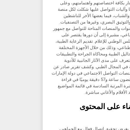
ار بكافة اختصاصتهم واهتمامتهم، وعلى
تها وآليات التواصل عليها شكلت لكل منصة
لشباب، فيما بعضها الأخر للناشطين
التوثيق البصري، وغيرها من التصنفيات.
نوات والمنصات المتاحة للتواصل مع جمهور
تماعي، مشيرة إلى أن دورها يقتصر على
الوطني للإعلام. تقديم الرعاية الطبية،
طناعي، وذلك من خلال الأجهزة المختلفة
ليل الطبية ومحاكاة الجراحة والتطبيقات
رف على مدى الآثار الجانبية للأدوية
مة في المجال الطبي. وكشف تقرير صادر عن
ات التواصل الاجتماعي في دولة الإمارات
يتواجدون على المنصات بمعدل ساعتين و55 دقيقة يوميًا، فيما يقضون ساعة و57 دقيقة يوميًا في قراءة
شرة المرتبة السادسة في قائمة المواضيع
لأفلام والأغاني مباشرة.
اء على المحتوى
 بغرض تحقيق اتصال فعال مع الجماهير،