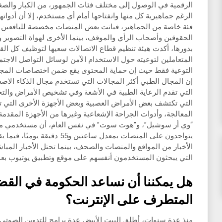
الرقمية في الوصول إلى مختلف فئات الجمهور، من الكبار والصغ
الرغم جماهيرية كل منها وانفتاحها أمام أي مستخدم، إلا أن أدوا
فئة خاصة من الجماهير، فباتت بعض المنصات مخصصة لليافعين وا
الحقوقين وأصحاب الرأي والموقف، بينما الأخرى لهواة التصوير و
بدورها، أكدت هيئة تنظيم قطاع الاتصالات سعيها لتوظيف كل الق
المتعاملين لتوعيته حول الاستخدام الآمن لوسائل التواصل الاج
التوعية فقط حيث إن حماية المحتوى يقع ضمن اختصاصات المجلس 
إن المجال الطبي أكثر المجالات التي تستخدم مجال الذكاء الاص
التي تقدم الرعاية الطبية في الأشعة وفي تشخيص الأمراض والتحا
التي تكتشف بعض الأمراض العصبية وبعض الأجهزة الأخرى التي تتع
المعالجة، وأدوات الجراحة الإشعاعية وغيرها من الأجهزة المقد
“وي أر سوشيل”، و”هوت سوت” في نفس العام، أن مستخدمي منص
الأخبار من المواقع والمنصات والصحف، بينما تحتل الأخبار المبا
التي يبحثون المستخدمون أنفسهم على موقع وتطبيق يوتيوب بعد ا
هل يمكننا أن نساعد الحكومة في القض
المتطرف على الإنترنت؟
منذ عدة سنوات، أطلق البيت الأبيض عدة برامج للتدوين الصوتي