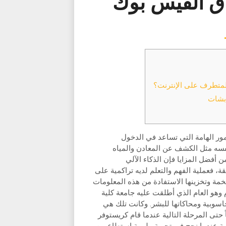
ق الفيس بوك
لمتطرف على الإنترنت؟
ابشات
مور الهامة التي تساعد في الدخول
فسه مثل الكشف عن المعادن والمياه
ن أفضل المزايا فإن الذكاء الآلي
ة، فعملية الفهم والتعلم لديه تراكمية على
مة وتخزينها الاستفادة من هذه المعلومات
 التطوير والتعديل. كانت تلك التجارب العملية حتى عام 1956م وهو العام الذي أطلقت عليه جامعة كلية
سوبية ومحاكاتها للبشر. وكانت تلك هي
 حتى المرحلة التالية عندما قام كريستوفر