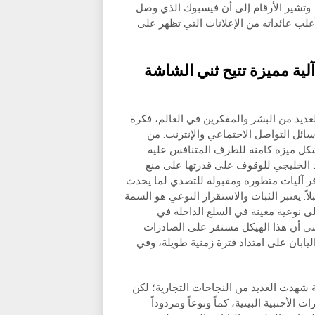
 وتشير الأرقام إلى أن فيسبوك الذي وصل
 2.4 مليار، خلال الربع الأول من 2019، يجني أغلب عائداته من الإعلانات التي تظهر على
 آلية مميزة تتيح ثني الشاشة
لعديد من البشر والمفكرين في العالم، فكرة
ائل التواصل الاجتماعي والإنترنت. من
شكل ميزة كامنة للطرف المتنافس عليه.
د الخليجي للوقوف على قدرتها على منع
فر آليات متطورة ومقبولة للتصدي لما يحدث
ً. يعتبر الثبات والاستقرار النوعي هو السمة
لى نوعية معينة في السلع الداخلة في
يعني أن هذا الهيكل مستقر على الصادرات
يابان على امتداد فترة زمنية طويلة، وفي
ية شهدت العديد من النجاحات التجارية؛ لكن
لأجنبية البينية، كماً ونوعاً ومردوداً