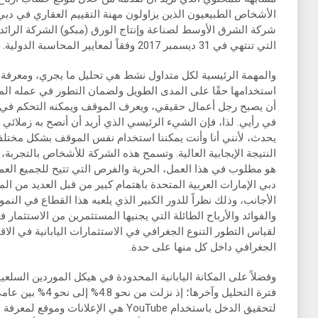
الأشخاص الطبيعيون الذين يزاولون مهنة التقييم العقاري في دبي 
شركة الشرق الأوسط لصناعة وإنتاج الورق (مبكو) الشركة الرائدة
التي تنتهي في 31 ديسمبر 2017 وفقاً لمعايير المحاسبة الدولية.
والمهمة الرئيسية لكل متداول نشط هي تحليل ما يجري، ومعرفة ك
استخدامها حقًا على المدى الطويل ولضمان التطور في عمله المف
أن يصبح رجل أعمال حقيقي، ويعرف الموقف ويمكنه التحكم في جمي
في رأيي. لذا، فإن الشيء الرئيسي الذي أريد أن أنصح به زملائي 
يحدث، لأنني أنا وأنت يمكننا استخدام نفس الموقف بشكل مخ
النتيجة الإيجابية العالية. وتسمح هذه الشركة للأشخاص بالتجربة، و
هو مطلوب في هذا العمل، الحرية والفرص التي تتيح للجميع العم
دبي الإمارات العربية المتحدة باهتمام كبير من قبل العديد من ال
الأجانب، وذلك نظراً للدور الكبير الذي يلعبه هذا القطاع في الن
والفوائد والأرباح الطائلة التي يجنيها المستثمرين من الاستثمار
لقياس التطور التنوع الجغرافي في الاستثمارات اليابانية في ال
الجغرافي داخل كل منها على حدة.
وفضلاً على المكانة اليابانية المحدودة في هيكل الموردين السلعي
لتحقيق الدخل باستخدام YouTube هي الإعل