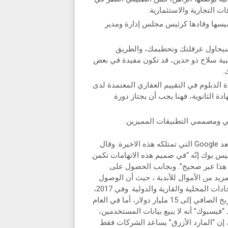
ات التجارية والاستثمارية.
رك في تأسيسها وقادها كرئيس مجلس إدارة ومدير
سيحاول عرقلتك وتحطيمك، والطريق
لبية سلاح ذو حدين، قد تكون مفيدة في بعض
.
ة الدبلوم في التقييم العقاري المعتمدة لدى
دة الثانوية، فهنا يجب أن يجتاز دورة
جي ومصممي التطبيقات المميزين.
حتى الآن يعد موقع YouTube ثاني أكثر المواقع زيارة في العالم بعد Google التي تمتلكه هذه الاخيرة. وقال
 بوك إنّه “في صميم هذه الاتهامات تكمن
طة، هذا غير صحيح”. وبجانب الحصول على
يد من الأموال للأندية ، حيث أن الوصول
إلى نهائي دوري أبطال أوروبا يضخ على الأندية مبالغ من قبل الاتحادات المحلية والقارية والدولية. وفي 2017،
وصلت عائدات موقع “فيسبوك” إلى 40 مليار دولار، فيما وصل الربح الصافي إلى 15 مليار دولار، أما في العام
اخيل إلى 66 مليار دولار. ويؤكد “فيسبوك” أنه لا يبيع بيانات المستخدمين،
ن “المارد الأزرق” يساعد الشركات فقط