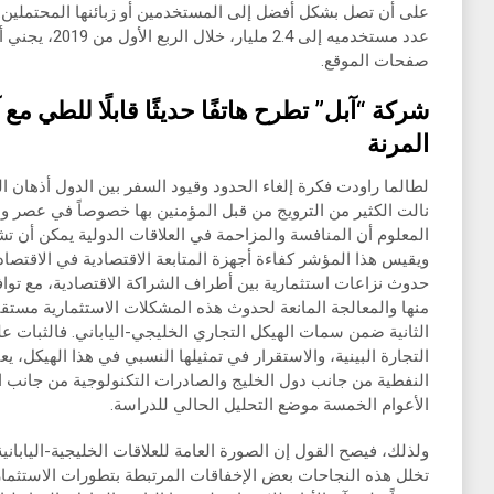
على أن تصل بشكل أفضل إلى المستخدمين أو زبائنها المحتملين.
عدد مستخدميه إلى
صفحات الموقع.
شركة “آبل” تطرح هاتفًا حديثًا قابلًا للطي مع
المرنة
لطالما راودت فكرة إلغاء الحدود وقيود السفر بين الدول أذهان ا
نالت الكثير من الترويج من قبل المؤمنين بها خصوصاً في عصر وس
المعلوم أن المنافسة والمزاحمة في العلاقات الدولية يمكن أن ت
ويقيس هذا المؤشر كفاءة أجهزة المتابعة الاقتصادية في الاقتصا
حدوث نزاعات استثمارية بين أطراف الشراكة الاقتصادية، مع توا
منها والمعالجة المانعة لحدوث هذه المشكلات الاستثمارية مستقبلا
الثانية ضمن سمات الهيكل التجاري الخليجي-الياباني. فالثبات ع
التجارة البينية، والاستقرار في تمثيلها النسبي في هذا الهيكل، 
النفطية من جانب دول الخليج والصادرات التكنولوجية من جانب ال
الأعوام الخمسة موضع التحليل الحالي للدراسة.
ولذلك، فيصح القول إن الصورة العامة للعلاقات الخليجية-اليابان
تخلل هذه النجاحات بعض الإخفاقات المرتبطة بتطورات الاستثمارات ا