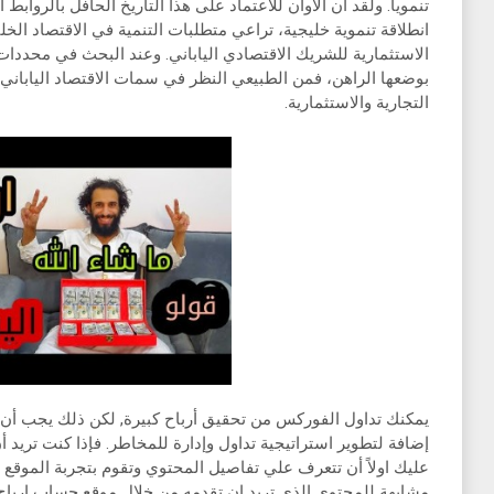
تنموياً. ولقد آن الأوان للاعتماد على هذا التاريخ الحافل بالروابط 
انطلاقة تنموية خليجية، تراعي متطلبات التنمية في الاقتصاد ال
الاستثمارية للشريك الاقتصادي الياباني. وعند البحث في محددات ال
بوضعها الراهن، فمن الطبيعي النظر في سمات الاقتصاد الياباني ال
التجارية والاستثمارية.
يمكنك تداول الفوركس من تحقيق أرباح كبيرة, لكن ذلك يجب أن ي
إضافة لتطوير استراتيجية تداول وإدارة للمخاطر. فإذا كنت تريد 
عليك اولاً أن تتعرف علي تفاصيل المحتوي وتقوم بتجربة الموقع
مشابهة للمحتوي الذي تريد ان تقدمه من خلال موقع حساب ارباح