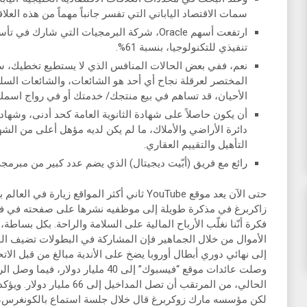
سمات الاقتصاد الياباني التي تفسر جانباً مهماً من هذه العلاق
ارتفعت أسهم Oracle، شركة البرمجيات التي شا
تنفيذي للتكنولوجيا، بنسبة 61%.
نعم، ففي بعض الحالات المنافس الذي لا يستطيع تخطيك، 
المختصر لعرقلة نجاح أي أحد هو الشائعات، والشائعات الس
الأحيان، قد تساهم في بيع منتجك/ خدمتك أو في رواج اسمك
أن يكون حاصلاً على شهادة الثانوية العامة كحد أدنى، وشهاد
دائرة الأراضي والأملاك، ما لم يكن لديه مؤهل أعلى من الشها
التأهيل والتقييم العقاري.
رائع مع فريق (أبّيت ديجيتال) الذي يضم عدد كبير من مبرم
زاكربرغ في مذكرة طويلة إلى موظفيه نشرها على صفحته في فيس
فكرة أنّنا نغلّب الأرباح المالية على السلامة والراحة. بكل بسا
الأموال من خلال الجماهير فإن المشاركة في البطولات تضيف المز
الحالي، من المرتقب أن تصل المد
لكن مؤسسه مارك زوكربرغ قال خلال جلسة استماع بالكونغرس، إ