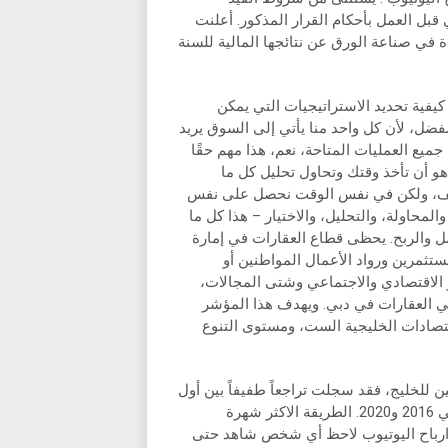
قبل العمل بأحكام القرار المذكور. أعلنت
 في صناعة الورق عن نتائجها المالية للسنة
يفية تحديد الاستراتيجيات التي يمكن
ضل، لأن كل واحد منا يأتي إلى السوق يريد
ع العمليات المتاحة، نعم، هذا مهم حقًا
هو أن تأخذ وقتك وتحاول تحليل كل ما
تلف، ولكن في نفس الوقت نحصل على نفس
المحاولة، والتحليل، والاختيار – هذا كل ما
ل والربح. يحظى قطاع العقارات في إمارة
مستثمرين ورواد الأعمال المواطنين أو
مو الاقتصادي والاجتماعي وشتى المجالات،
 في العقارات في دبي. ويهدف هذا المؤشر
اقتصادات الخليجية الست، ومستوى التنوع
ين للخليج، فقد سجلت تراجعاً طفيفاً بين أول
فترة التحليل وآخرها؛ إذ نزلت من نحو 4.8% إلى نحو 4% بين عامي 2016 و2020. الطريقة الاكثر شهرة
انات وموقع لمعرفة ارباح اليوتيوب لاحظ أي شخص شاهد حتى