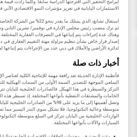
لبرامج التحفيز التي اقترحتها الدراسة سابقاً. وكلما زادت قيمة 
الاستثمارات اليابانية في تعزيز مؤشرات النمو الاقتصادي الآني في
استقال تشانغ، الذي يمتلك ما يقدر
ثم ترك منصب رئيس مجلس الإدارة في نوفمبر/ تشرين الثاني وس
وهناك عدة إجراءات يتم إتباعها في التصرفات العقارية المختلفة م
إصدار قرار خاص بشأن تنظيم مزاولة مهنة التقييم العقاري في د
لدائرة الأراضي والأملاك في دبي عدد من الإجراءات يتم إتباعها ل
أخبار ذات صلة
فأنظمة الإدارة الحديثة تعد رافعة مهمة للإنتاجية الكلية لعناصر ا
السلعي الموجهة للتصدير. السمة الأولى من السمات الهيكلية للتجار
التركز والسيطرة في هذا الهيكل. فالصادرات الخليجية لليابان تترك
الخامات والمشتقات النفطية بأنواعها المختلفة. إذ تسيطر هذه ال
متوسطة وعالية التكنولوجيا، فلا تشكل سوى النذر اليسير مما تصد
الواردات الخليجية من اليابان تتركز في السلع متوسطة التكنولوجي
السيارات والآلات بأنواعها المختلفة.
وعند البحث في محددات العلاقات الاقتصادية الخليجية-الياب