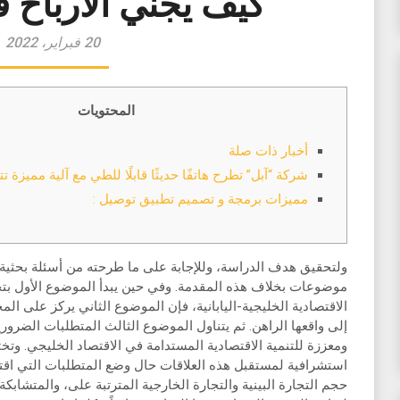
كيف يجني الارباح 
20 فبراير، 2022
المحتويات
أخبار ذات صلة
شركة “آبل” تطرح هاتفًا حديثًا قابلًا للطي مع آلية مميزة 
مميزات برمجة و تصميم تطبيق توصيل :
ولتحقيق هدف الدراسة، وللإجابة على ما طرحته من أسئلة بحثية
موضوعات بخلاف هذه المقدمة. وفي حين يبدأ الموضوع الأول بتحل
الاقتصادية الخليجية-اليابانية، فإن الموضوع الثاني يركز على 
إلى واقعها الراهن. ثم يتناول الموضوع الثالث المتطلبات الضرور
ومعززة للتنمية الاقتصادية المستدامة في الاقتصاد الخليجي. وت
استشرافية لمستقبل هذه العلاقات حال وضع المتطلبات التي اقتر
حجم التجارة البينية والتجارة الخارجية المترتبة على، والمتشابكة مع