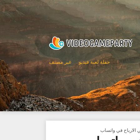
حفلة لعبة فيديو
غير مصنف
 الارباح في واتساب