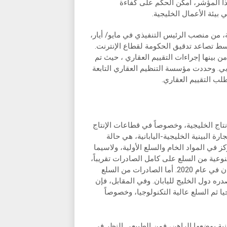
هذا المؤشر، أمكن الحكم على كفاءة
 بيئة الأعمال الخليجية.
 بنحو 22% من الشركة الخاصة، من منصب الرئيس التنفيذي في مايو/ أيار،
ط تصاعد تدقيق الحكومة لقطاع الإنترنت.
ن بينها إجراءات التقييم العقاري ، حيث تم
بي. وحددت مؤسسة التنظيم العقاري التابعة
طلب التقييم العقاري.
لإنتاج الخليجية، وخصوصاً في قطاعات الإنتاج
ة البينية الخليجية-اليابانية، هي حالة
ز في المواد الخام والسلع الأولية، ولاسيما
نوعية من السلع على كامل الصادرات تقريباً،
وتصل أهميتها إلى ما يزيد على 98% من الصادرات الخليجية لليابان في عام 2020. أما الصادرات من السلع
ره دول الخليج لليابان. وفي المقابل، فإن
ا ثم السلع عالية التكنولوجيا، وخصوصاً
انية بوضعها الراهن، فمن الطبيعي النظر في